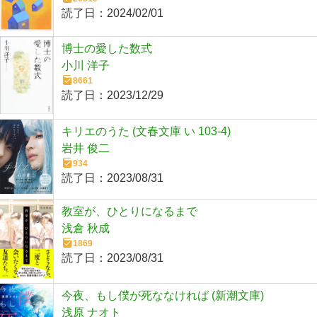
読了日：
2024/02/01
博士の愛した数式
小川 洋子
8661
読了日：
2023/12/29
キリエのうた (文春文庫 い 103-4)
岩井 俊二
934
読了日：
2023/08/31
教室が、ひとりになるまで
浅倉 秋成
1869
読了日：
2023/08/31
今夜、もし僕が死ななければ (新潮文庫)
浅原 ナオト