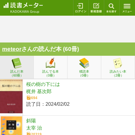
ログイン
新規登録
本を探
meteor
さんの読んだ本 (60冊)
読んだ本
読んでる本
積読本
読みたい本
（60冊）
（0冊）
（0冊）
（2冊）
桜の樹の下には
梶井 基次郎
694
読了日：
2024/02/02
斜陽
太宰 治
20319