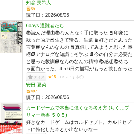
知念 実希人
59
読了日：
2026/08/06
6days 遭難者たち
📚読んだ理由📚なんとなく手に取った 📕印象に
残った箇所📕生きて帰る。生還 📗好きだと思った
言葉📗なんのなんの 📘真似してみようと思った事
柄📘アナログな知識こそ学ぶ 📙今の自分に必要だ
と思った教訓📙なんのなんの精神 📚感想📚めち
ゃ面白かった。4.5.6日の描写がもっと欲しかった
★15
コメントする(
0
)
ナイス
安田 夏菜
497
読了日：
2026/08/06
カードゲームで本当に強くなる考え方 (ちくまプ
リマー新書 ５０５)
好きなカードゲームはカルドセプト。カルドセプ
トに特化した本とか出ないかなー