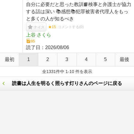
自分に必要だと思った教訓📙検事と弁護士が協力
する話は深い 📚感想📚犯罪被害者代理人をもっ
と多くの人が知るべき
★15
コメントする(
0
)
ナイス
上谷 さくら
95
読了日：
2026/08/06
最初
1
2
3
4
5
最後
全1331件中 1-10 件を表示
読書は人生を明るく照らす灯りさんのページに戻る