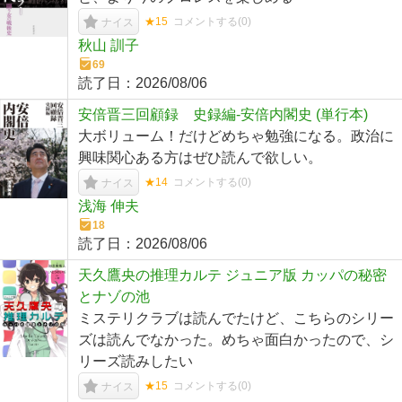
★15
コメントする(
0
)
ナイス
秋山 訓子
69
読了日：
2026/08/06
安倍晋三回顧録 史録編-安倍内閣史 (単行本)
大ボリューム！だけどめちゃ勉強になる。政治に
興味関心ある方はぜひ読んで欲しい。
★14
コメントする(
0
)
ナイス
浅海 伸夫
18
読了日：
2026/08/06
天久鷹央の推理カルテ ジュニア版 カッパの秘密
とナゾの池
ミステリクラブは読んでたけど、こちらのシリー
ズは読んでなかった。めちゃ面白かったので、シ
リーズ読みしたい
★15
コメントする(
0
)
ナイス