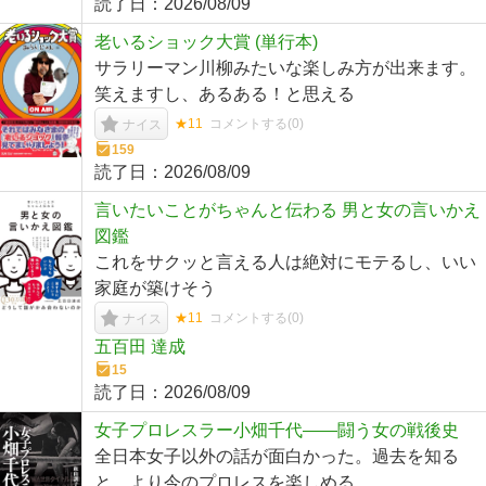
読了日：
2026/08/09
老いるショック大賞 (単行本)
サラリーマン川柳みたいな楽しみ方が出来ます。
笑えますし、あるある！と思える
★11
コメントする(
0
)
ナイス
159
読了日：
2026/08/09
言いたいことがちゃんと伝わる 男と女の言いかえ
図鑑
これをサクッと言える人は絶対にモテるし、いい
家庭が築けそう
★11
コメントする(
0
)
ナイス
五百田 達成
15
読了日：
2026/08/09
女子プロレスラー小畑千代――闘う女の戦後史
全日本女子以外の話が面白かった。過去を知る
と、より今のプロレスを楽しめる