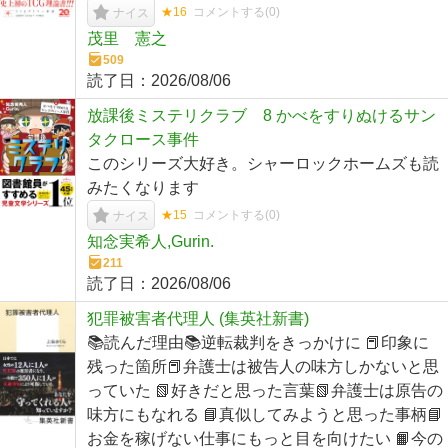
★16
コメントする(
0
)
ナイス
茂里 憲之
509
読了日：
2026/08/06
放課後ミステリクラブ 8 かべをすりぬけるサン
タクロース事件
このシリーズ大好き。シャーロックホームズも読
みたくなります
★15
コメントする(
0
)
ナイス
知念実希人,Gurin.
211
読了日：
2026/08/06
犯罪被害者代理人 (集英社新書)
📚読んだ理由📚逆転裁判をきっかけに 📕印象に
残った箇所📕弁護士は被告人の味方しかないと思
っていた 📗好きだと思った言葉📗弁護士は原告の
味方にもなれる 📘真似してみようと思った事柄📘
お金を稼げない仕事にもっと目を向けたい 📙今の