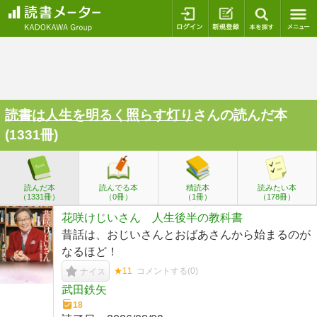
ログイン
新規登録
本を探
読書は人生を明るく照らす灯り
さんの読んだ本
(1331冊)
読んだ本
読んでる本
積読本
読みたい本
（1331冊）
（0冊）
（1冊）
（178冊）
花咲けじいさん 人生後半の教科書
昔話は、おじいさんとおばあさんから始まるのが
なるほど！
★11
コメントする(
0
)
ナイス
武田鉄矢
18