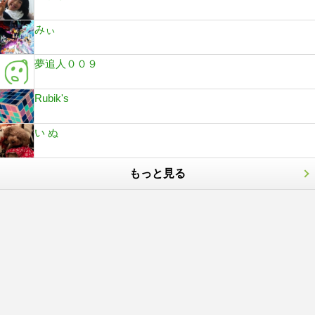
みぃ
夢追人００９
Rubik's
い ぬ
もっと見る