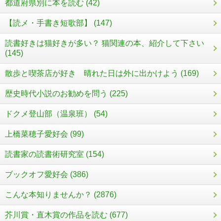
都道府県別に本を読む (42)
【読メ・手書き短歌部】 (147)
読書好きは猫好きが多い？ 猫関連の本、紹介して下さい
(145)
散歩と喫茶店が好き 晴れた日は外に出かけよう (169)
歴史時代小説のお勧めを問う (225)
ドクメ登山部（温泉班） (54)
上橋菜穂子愛好会 (99)
読書家の読書術研究室 (154)
ブックオフ愛好会 (386)
こんな本知りませんか？ (2876)
芥川賞・直木賞の作品を読む (677)