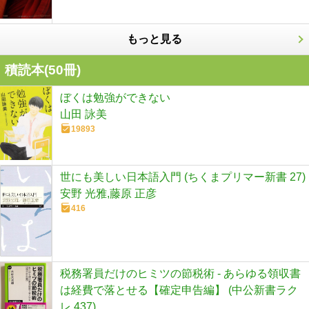
もっと見る
積読本(
50
冊)
ぼくは勉強ができない
山田 詠美
19893
世にも美しい日本語入門 (ちくまプリマー新書 27)
安野 光雅,藤原 正彦
416
税務署員だけのヒミツの節税術 - あらゆる領収書
は経費で落とせる【確定申告編】 (中公新書ラク
レ 437)