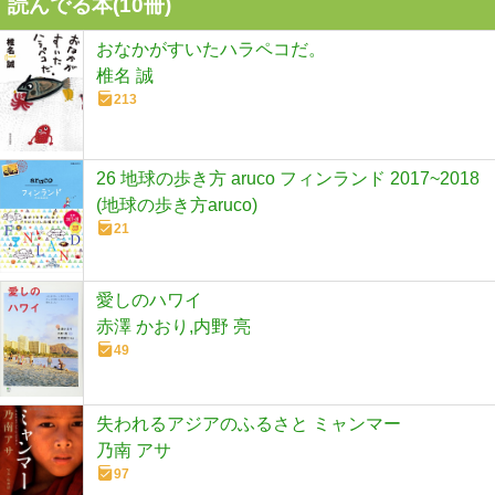
読んでる本(
10
冊)
おなかがすいたハラペコだ。
椎名 誠
213
26 地球の歩き方 aruco フィンランド 2017~2018
(地球の歩き方aruco)
21
愛しのハワイ
赤澤 かおり,内野 亮
49
失われるアジアのふるさと ミャンマー
乃南 アサ
97