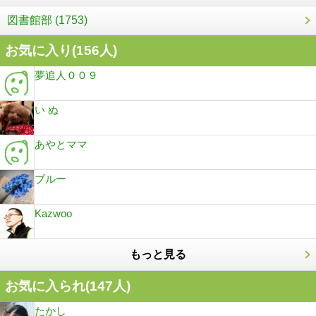
図書館部 (1753)
お気に入り(
156
人)
夢追人００９
い ぬ
あやとママ
ブルー
Kazwoo
もっと見る
お気に入られ(
147
人)
たかし