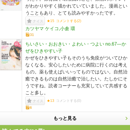
がわかりやすく描かれていていました。漫画とい
うこともあり、とても読みやすかったです。
★15
コメントする(
2
)
ナイス
カツヤマ ケイコ,小倉 環
31
ちいさい・おおきい・よわい・つよい no.67―か
ぜをひきやすい子
かぜをひきやすい子もそのうち免疫がついてひか
なくなる。安心したいために病院に行くのは考え
もの。薬も使えばいいってものではない。自然治
癒できるものは自然治癒で治したい。たしかにそ
うですね。読者コーナーも充実していて共感する
こと多し。
★13
コメントする(
0
)
ナイス
6
もっと見る