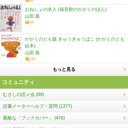
89
おねしょの名人 (福音館のかがくのほん)
山田 真
59
かがくのとも版 きゅうきゅうばこ (かがくのとも
絵本)
山田 真
125
もっと見る
コミュニティ
むさしの読メ会 (89)
読書メーターヘルプ・質問 (1377)
素敵な「ブックカバー」 (476)