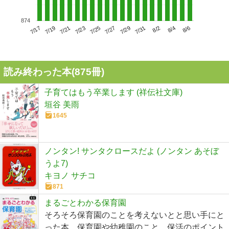
874
7/21
7/27
8/2
7/17
7/23
7/29
8/4
7/19
7/25
7/31
8/6
読み終わった本(
875
冊)
子育てはもう卒業します (祥伝社文庫)
垣谷 美雨
1645
ノンタン! サンタクロースだよ (ノンタン あそぼ
うよ7)
キヨノ サチコ
871
まるごとわかる保育園
そろそろ保育園のことを考えないとと思い手にと
った本。保育園や幼稚園のこと、保活のポイント