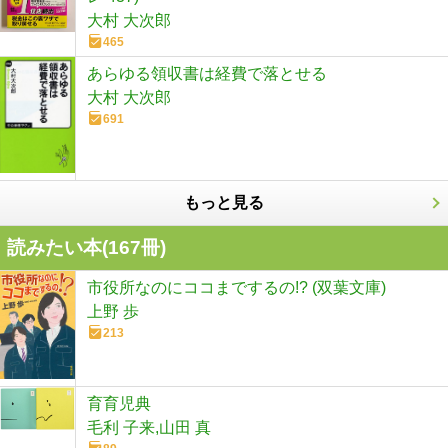
大村 大次郎
465
あらゆる領収書は経費で落とせる
大村 大次郎
691
もっと見る
読みたい本(
167
冊)
市役所なのにココまでするの!? (双葉文庫)
上野 歩
213
育育児典
毛利 子来,山田 真