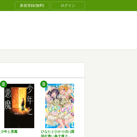
新規登録(無料)
ログイン
少年と悪魔
ひなたとひかり(8) (講
談社青い鳥文庫 E…