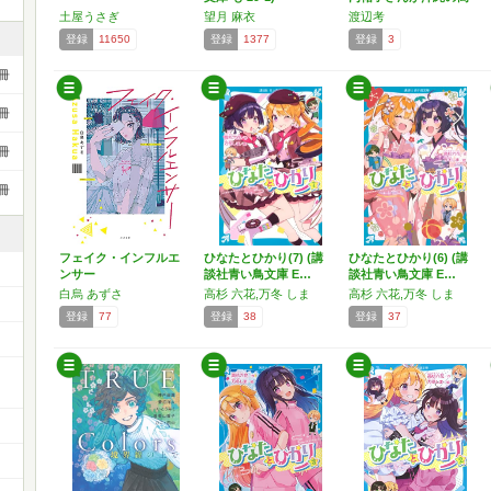
校生…
土屋うさぎ
望月 麻衣
渡辺考
登録
11650
登録
1377
登録
3
冊
冊
冊
冊
フェイク・インフルエ
ひなたとひかり(7) (講
ひなたとひかり(6) (講
ンサー
談社青い鳥文庫 E…
談社青い鳥文庫 E…
白烏 あずさ
高杉 六花,万冬 しま
高杉 六花,万冬 しま
登録
77
登録
38
登録
37