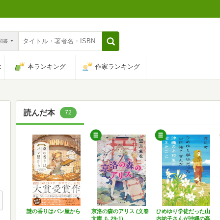
n和書
は
本ランキング
作家ランキング
読んだ本
72
謎の香りはパン屋から
京洛の森のアリス (文春
ひめゆり学徒だった山
文庫 も 29-1)
内祐子さんが沖縄の高