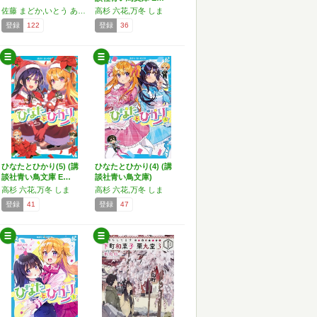
佐藤 まどか,いとう あつき
高杉 六花,万冬 しま
登録
122
登録
36
ひなたとひかり(5) (講
ひなたとひかり(4) (講
談社青い鳥文庫 E…
談社青い鳥文庫)
高杉 六花,万冬 しま
高杉 六花,万冬 しま
登録
41
登録
47