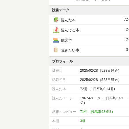
読書データ
72
読んだ本
2
読んでる本
2
積読本
0
読みたい本
プロフィール
登録日
2025/02/28（528日経過）
記録初日
2025/02/28（528日経過）
読んだ本
72冊（1日平均0.14冊)
読んだページ
19674ページ（1日平均37ペー
ジ）
感想・レビュー
71件（投稿率98.6%）
本棚
3棚