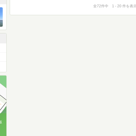
全72件中 1 - 20 件を表
版
、