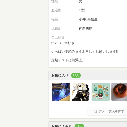
性別
女
血液型
O型
職業
小/中/高校生
現住所
神奈川県
自己紹介
中2 / 本好き
いっぱい本読みますよろしくお願いします!!
定期テストは無浮上。
お気に入り
21人
知人・友人を探す
お気に入られ
19人