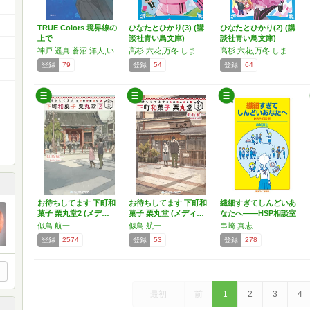
TRUE Colors 境界線の
ひなたとひかり(3) (講
ひなたとひかり(2) (講
上で
談社青い鳥文庫)
談社青い鳥文庫)
神戸 遥真,蒼沼 洋人,いとう みく,鳥美山 貴子,ひこ・田中,鎌谷 悠希
高杉 六花,万冬 しま
高杉 六花,万冬 しま
登録
79
登録
54
登録
64
お待ちしてます 下町和
お待ちしてます 下町和
繊細すぎてしんどいあ
菓子 栗丸堂2 (メデ…
菓子 栗丸堂 (メディ…
なたへ――HSP相談室
…
似鳥 航一
似鳥 航一
串崎 真志
登録
2574
登録
53
登録
278
最初
前
1
2
3
4