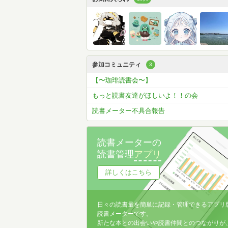
参加コミュニティ
3
【〜珈琲読書会〜】
もっと読書友達がほしいよ！！の会
読書メーター不具合報告
読書メーターの
読書管理
アプリ
詳しくはこちら
日々の読書量を簡単に記録・管理できるアプリ
読書メーターです。
新たな本との出会いや読書仲間とのつながりが