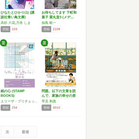
ひなたとひかり(1) (講
お待ちしてます 下町和
談社青い鳥文庫)
菓子 栗丸堂3 (メデ…
高杉 六花,万冬 しま
似鳥 航一
登録
103
登録
2109
紙の心 (STAMP
問題。以下の文章を読
BOOKS)
んで、家族の幸せの形
を答…
エリーザ・プリチェッリ・グエッラ
早見 和真
登録
254
登録
3010
次
最後