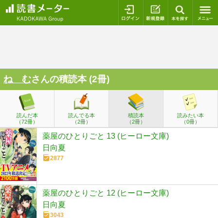
ログイン
新規登録
本を探
ね む
さんの積読本 (2冊)
読んだ本
読んでる本
積読本
読みたい本
（72冊）
（2冊）
（2冊）
（0冊）
薬屋のひとりごと 13 (ヒーロー文庫)
日向夏
2877
薬屋のひとりごと 12 (ヒーロー文庫)
日向夏
3043