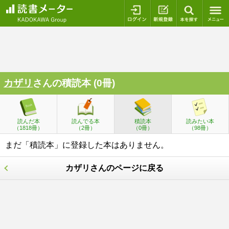
ログイン
新規登録
本を探
カザリ
さんの積読本 (0冊)
読んだ本
読んでる本
積読本
読みたい本
（1818冊）
（2冊）
（0冊）
（98冊）
まだ「積読本」に登録した本はありません。
カザリさんのページに戻る