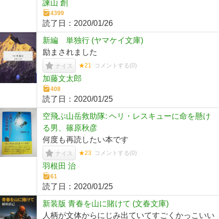
諫山 創
4399
読了日：
2020/01/26
新編 単独行 (ヤマケイ文庫)
励まされました
★21
コメントする(
0
)
ナイス
加藤文太郎
408
読了日：
2020/01/25
空飛ぶ山岳救助隊: ヘリ・レスキューに命を懸け
る男、篠原秋彦
何度も再読したい本です
★23
コメントする(
0
)
ナイス
羽根田 治
61
読了日：
2020/01/25
新装版 青春を山に賭けて (文春文庫)
人柄が文体からにじみ出ていてすごくかっこいい