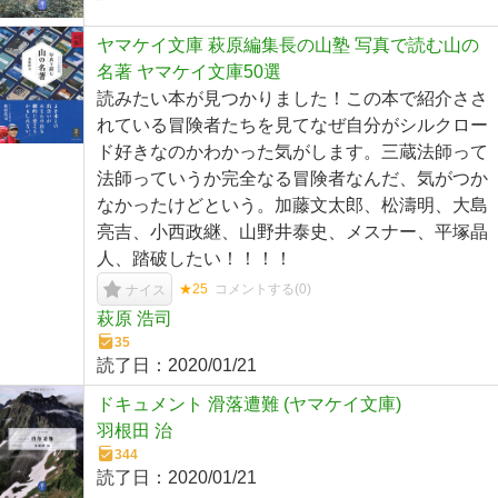
ヤマケイ文庫 萩原編集長の山塾 写真で読む山の
名著 ヤマケイ文庫50選
読みたい本が見つかりました！この本で紹介ささ
れている冒険者たちを見てなぜ自分がシルクロー
ド好きなのかわかった気がします。三蔵法師って
法師っていうか完全なる冒険者なんだ、気がつか
なかったけどという。加藤文太郎、松濤明、大島
亮吉、小西政継、山野井泰史、メスナー、平塚晶
人、踏破したい！！！！
★25
コメントする(
0
)
ナイス
萩原 浩司
35
読了日：
2020/01/21
ドキュメント 滑落遭難 (ヤマケイ文庫)
羽根田 治
344
読了日：
2020/01/21