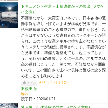
ドキュメント生還－山岳遭難からの救出 (ヤマケ
イ文庫)
不謹慎ながら、大変面白い本です。日本各地の遭
難事例を取り上げていますが構成が見事です。一
話完結短編集のごとき構成力で、事件がおき、起
こるはずがないような遭難者のバックボーンが語
られ、このような高スキルの持ち主がなぜ？とい
うミステリーが強烈に提示されます。不謹慎なが
ら見事です。準備万端整えても、起こってしま
う、それが山の事故。とくに一章の北アルプス穂
高の遭難はこうした一例です。不謹慎ながら面白
いです。この面白さで山への畏怖と警戒の念を深
めることをお勧めします
★38
コメントする(
2
)
ナイス
羽根田 治
70
読了日：
2020/01/21
凍る体 低体温症の恐怖 (ヤマケイ文庫)