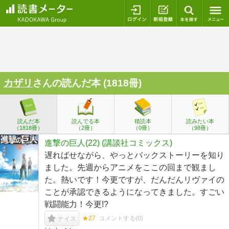
ログイン
新規登録
本を探
カザリ
さんの読んだ本 (1818冊)
読んだ本
読んでる本
積読本
読みたい本
（1818冊）
（2冊）
（0冊）
（98冊）
進撃の巨人(22) (講談社コミックス)
遅ればせながら、やっとバックストーリーを知り
ました。先週からアニメをここの回まで観まし
た。熱いです！今更ですが、だんだんリヴァイの
ことが承認できるようになってきました。すごい
戦闘能力！今更!?
★27
コメントする(
0
)
ナイス