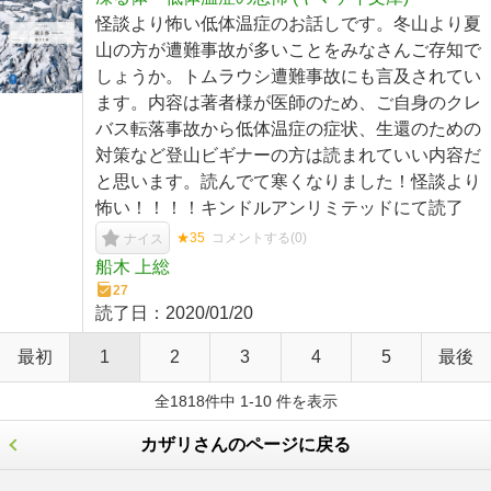
怪談より怖い低体温症のお話しです。冬山より夏
山の方が遭難事故が多いことをみなさんご存知で
しょうか。トムラウシ遭難事故にも言及されてい
ます。内容は著者様が医師のため、ご自身のクレ
バス転落事故から低体温症の症状、生還のための
対策など登山ビギナーの方は読まれていい内容だ
と思います。読んでて寒くなりました！怪談より
怖い！！！！キンドルアンリミテッドにて読了
★35
コメントする(
0
)
ナイス
船木 上総
27
読了日：
2020/01/20
最初
1
2
3
4
5
最後
全1818件中 1-10 件を表示
カザリさんのページに戻る