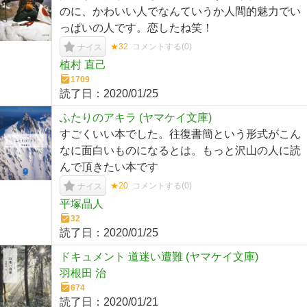
のに、かわいい人でなんていうか人間的魅力でい
っぱいの人です。恋したね笑！
★32
コメントする(
0
)
ナイス
植村 直己
1709
読了日：
2020/01/25
ふたりのアキラ (ヤマケイ文庫)
すごくいい本でした。往復書簡という形式がこん
なに面白いものになるとは。もっと沢山の人に読
んで頂きたい本です
★20
コメントする(
0
)
ナイス
平塚晶人
32
読了日：
2020/01/25
ドキュメント 道迷い遭難 (ヤマケイ文庫)
羽根田 治
674
読了日：
2020/01/21