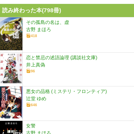
読み終わった本(
798
冊)
その孤島の名は、虚
古野 まほろ
418
恋と禁忌の述語論理 (講談社文庫)
井上真偽
96
悪女の品格 (ミステリ・フロンティア)
辻堂 ゆめ
646
女警
古野 まほろ