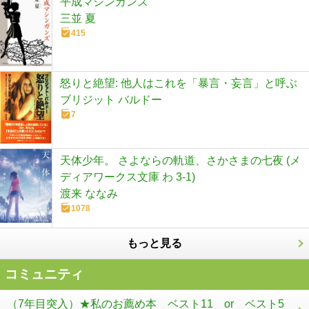
平成マシンガンズ
三並 夏
415
怒りと絶望: 他人はこれを「暴言・妄言」と呼ぶ
ブリジット バルドー
7
天体少年。 さよならの軌道、さかさまの七夜 (メ
ディアワークス文庫 わ 3-1)
渡来 ななみ
1078
もっと見る
コミュニティ
（7年目突入）★私のお薦め本 ベスト11 or ベスト5