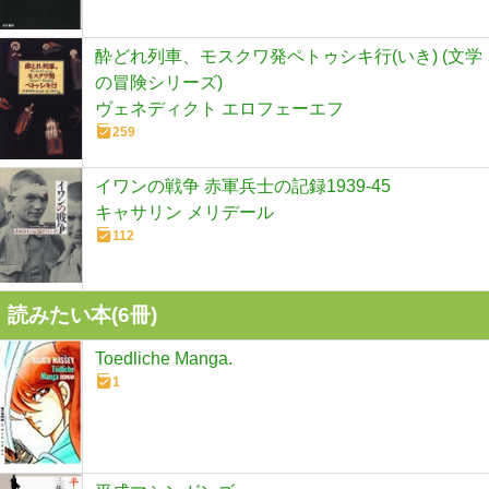
酔どれ列車、モスクワ発ペトゥシキ行(いき) (文学
の冒険シリーズ)
ヴェネディクト エロフェーエフ
259
イワンの戦争 赤軍兵士の記録1939-45
キャサリン メリデール
112
読みたい本(
6
冊)
Toedliche Manga.
1