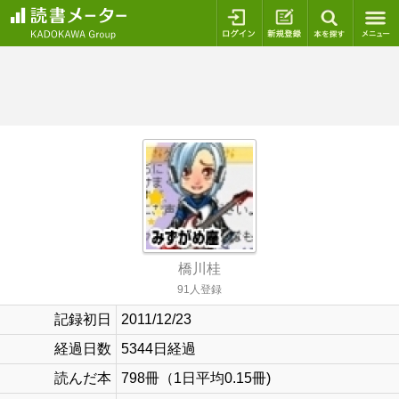
ログイン
新規登録
本を探
橋川桂
91人登録
記録初日
2011/12/23
経過日数
5344日経過
読んだ本
798冊（1日平均0.15冊)