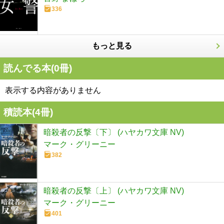
336
もっと見る
読んでる本(
0
冊)
表示する内容がありません
積読本(
4
冊)
暗殺者の反撃〔下〕 (ハヤカワ文庫 NV)
マーク・グリーニー
382
暗殺者の反撃〔上〕 (ハヤカワ文庫 NV)
マーク・グリーニー
401