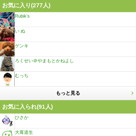
お気に入り(
277
人)
Rubik's
い ぬ
ゲンキ
ろくせい＠やまもとかねよし
むっち
もっと見る
お気に入られ(
91
人)
ひさか
大葺道生