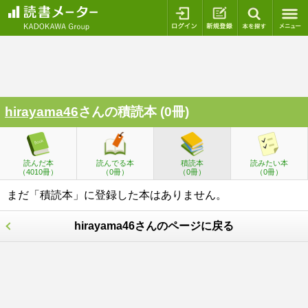
ログイン
新規登録
本を探
hirayama46
さんの積読本 (0冊)
読んだ本
読んでる本
積読本
読みたい本
（4010冊）
（0冊）
（0冊）
（0冊）
まだ「積読本」に登録した本はありません。
hirayama46さんのページに戻る