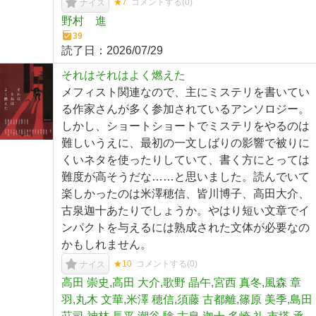
★7
コメントする(
0
)
ナイス
野村 進
39
読了日：
2026/07/29
それはそれはよく燃えた
メフィスト関連なので、主にミステリを書いてい
る作家さんが多く参加されているアンソロジー。
しかし、ショートショートでミステリをやるのは
難しいうえに、最初の一文しばりの影響で被りに
くいネタを使ったりしていて、書く方にとっては
難度が高そうだな……と思いました。読んでいて
楽しかったのは米澤穂信、皆川博子、高田大介、
古泉迦十あたりでしょうか。やはり短い文章でイ
ンパクトを与えるには熟成された文体が必要なの
かもしれません。
★10
コメントする(
0
)
ナイス
高田 崇史,高田 大介,歌野 晶午,宮西 真冬,風森 章
羽,丸木 文華,米澤 穂信,須藤 古都離,篠原 美季,島田