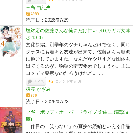
ナイス
三島 由紀夫
4989
読了日：
2026/07/29
塩対応の佐藤さんが俺にだけ甘い (4) (ガガガ文庫
さ 13-4)
文化祭編。別学年のツナちゃんだけでなく、同じ
クラスにも着々と友達が出来て、佐藤さんも順調
に過ごしていますね。なんだかやりすぎな団体も
出てくるのが、物語の暗雲要素でしょうか。主に
コメディ要素なのだろうけれど……。
★2
コメントする(
0
)
ナイス
猿渡 かざみ
376
読了日：
2026/07/23
ブギーポップ・オーバードライブ 歪曲王 (電撃文
庫)
一作目の「笑わない」の直接の続編といえる作品