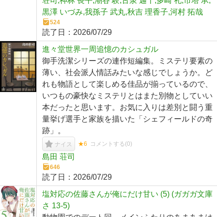
荘司,神林 長平,潮谷 験,古泉 迦十,多崎 礼,市塔 承,
黒澤 いづみ,我孫子 武丸,秋吉 理香子,河村 拓哉
524
読了日：
2026/07/29
進々堂世界一周追憶のカシュガル
御手洗潔シリーズの連作短編集。ミステリ要素の
薄い、社会派人情話みたいな感じでしょうか。ど
れも物語として楽しめる佳品が揃っているので、
いつもの豪快なミステリとはまた別物としていい
本だったと思います。お気に入りは差別と闘う重
量挙げ選手と家族を描いた「シェフィールドの奇
跡」。
★6
コメントする(
0
)
ナイス
島田 荘司
646
読了日：
2026/07/29
塩対応の佐藤さんが俺にだけ甘い (5) (ガガガ文庫
さ 13-5)