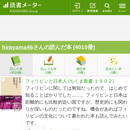
ログイン
新規登録
本を探
hirayama46
さんの読んだ本 (4010冊)
読んだ本
読んでる本
積読本
読みたい本
（4010冊）
（0冊）
（0冊）
（0冊）
フィリピンと日本人 (ちくま新書 １９０２)
フィリピンに関しては無知だったので、はじめて
知ることばかりでした……。フィリピンと日本は
距離的にも比較的近い国ですが、歴史的にも関わ
りが深いものだったのですね。機会があればフィ
リピンの文化について書かれた本も読んでみたい
です。