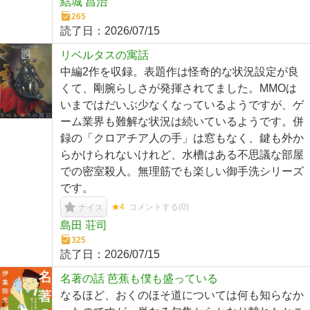
結城 昌治
265
読了日：
2026/07/15
リベルタスの寓話
中編2作を収録。表題作は怪奇的な状況設定が良
くて、剛腕らしさが発揮されてました。MMOは
いまではだいぶ少なくなっているようですが、ゲ
ーム業界も難解な状況は続いているようです。併
録の「クロアチア人の手」は窓もなく、鍵も外か
らかけられないけれど、水槽はある不思議な部屋
での密室殺人。無理筋でも楽しい御手洗シリーズ
です。
★4
コメントする(
0
)
ナイス
島田 荘司
325
読了日：
2026/07/15
名著の話 芭蕉も僕も盛っている
なるほど、おくのほそ道については何も知らなか