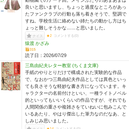
動物園でのデート回。メインふたりのあまあまは
良いと思いますし、ちょっと過度なところがあっ
たファンクラブの行動も落ち着きそうで、堅調で
すね。学校生活に絡めない姉たちの動かし方はち
ょっと難しそうかな……と思いました。
★2
コメントする(
0
)
ナイス
猿渡 かざみ
315
読了日：
2026/07/29
三島由紀夫レター教室 (ちくま文庫)
手紙のやりとりだけで構成された実験的な作品
で、なおかつ三島由紀夫作品としては異色といっ
ても良さそうな軽妙な書き方になっています。キ
ャラクターの名前付けといい、一種ライトノベル
的といってもいいくらいの作品ですが、それでも
人間関係の重さや複雑さをていねいに包みこんで
いるあたり、やはり傑出した筆力なのだなあ、と
しみじみ思いました。
★14
コメントする(
0
)