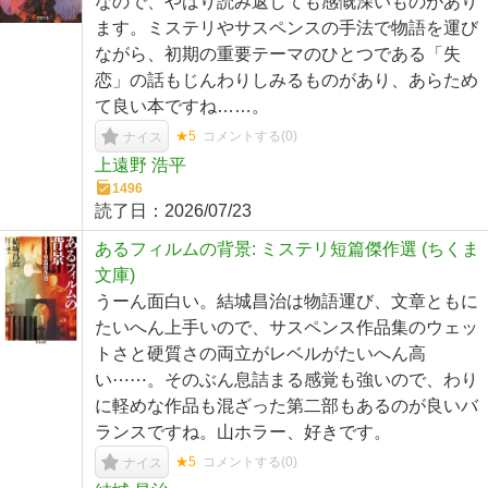
なので、やはり読み返しても感慨深いものがあり
ます。ミステリやサスペンスの手法で物語を運び
ながら、初期の重要テーマのひとつである「失
恋」の話もじんわりしみるものがあり、あらため
て良い本ですね……。
★5
コメントする(
0
)
ナイス
上遠野 浩平
1496
読了日：
2026/07/23
あるフィルムの背景: ミステリ短篇傑作選 (ちくま
文庫)
うーん面白い。結城昌治は物語運び、文章ともに
たいへん上手いので、サスペンス作品集のウェッ
トさと硬質さの両立がレベルがたいへん高
い⋯⋯。そのぶん息詰まる感覚も強いので、わり
に軽めな作品も混ざった第二部もあるのが良いバ
ランスですね。山ホラー、好きです。
★5
コメントする(
0
)
ナイス