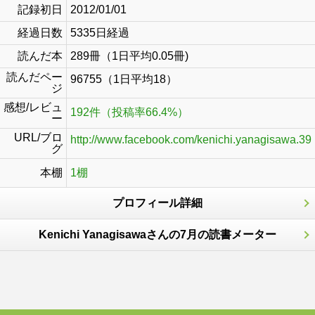
記録初日
2012/01/01
経過日数
5335日経過
読んだ本
289冊（1日平均0.05冊)
読んだペー
96755（1日平均18）
ジ
感想/レビュ
192件（投稿率66.4%）
ー
URL/ブロ
http://www.facebook.com/kenichi.yanagisawa.39
グ
本棚
1棚
プロフィール詳細
Kenichi Yanagisawaさんの7月の読書メーター