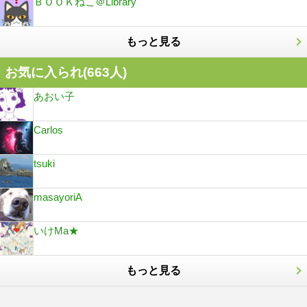
ＢＯＯＫねこ＠Library
もっと見る
お気に入られ(
663
人)
あおい子
Carlos
tsuki
masayoriA
いけMa★
もっと見る