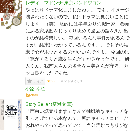
レディ・マドンナ 東京バンドワゴン
やっぱりドラマ化しましたねぇ。 でも、イメージ
壊されたくないので、私はドラマは見ないことに
します。（笑） 私的には半年ぶりの堀田家。巻頭
にある家系図をじっくり眺めて過去の話を思い出
すのが結構楽しい。 毎回いろんな事件があるんで
すが、結末はわかっているんですよ、でもその結
末で心がホッとするのがいいんですよ。 今回のは
「鳶がくるりと鷹を生んだ」が良かったです。 研
人くん、我南人さんの名誉を亜美さんが守る、カ
ッコ良かったですね。
★83
コメントする(
0
)
ナイス
小路 幸也
2880
Story Seller (新潮文庫)
「面白い話売ります」なんて挑戦的なキャッチを
引っさげている本なんて、所詮キャッチコピーだ
おれやろ？って思っていて、当分読むつもりがな