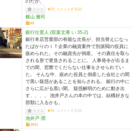
のだが。
★63
コメントする(
2
)
ナイス
横山 雅司
99
銀行仕置人 (双葉文庫 い 35-2)
銀行本店営業部の有能な次長が、担当替えになっ
たばかりのＩＴ企業の融資案件で別派閥の役員に
嵌められた。その融資先が倒産。 その責任を取ら
される形で更迭されることに。 人事発令が出るま
での間、窓際でくだらない仕事をさせられてい
た。 そんな中、嵌めた役員と倒産した会社との間
で黒い疑惑があることを知らされる。 銀行の中に
さらに広がる黒い闇。 疑惑解明のために動き出
す、、、。 池井戸さんの本の中では、結構好きな
部類に入るかも。
★91
コメントする(
0
)
ナイス
池井戸 潤
3911