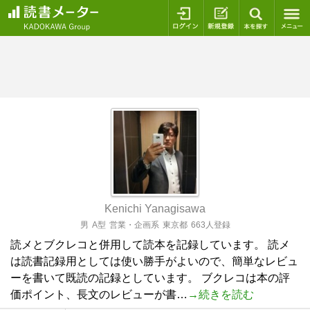
ログイン
新規登録
本を探
Kenichi Yanagisawa
男
A型
営業・企画系
東京都
663人登録
読メとブクレコと併用して読本を記録しています。 読メ
は読書記録用としては使い勝手がよいので、簡単なレビュ
ーを書いて既読の記録としています。 ブクレコは本の評
価ポイント、長文のレビューが書…
→続きを読む