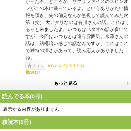
かった本。ところが、サクリファイスのスピンオ
フがこの本に載っているよ。というありがたい情
報を頂き、先の偏見なんか無視して読んでみた次
第（笑） 大アタリなのは有川さんの話。これはう
るっと来ましたよ。いつもはベタ甘の話が多いで
すが、今回はいつもとは違う雰囲気。米澤さんの
話は、結構暗い感じの話なんですが、これはこれ
で独特の深さがあって、読み応えがありました
ね。
★120
コメントする(
1
)
ナイス
10417
もっと見る
読んでる本(
0
冊)
表示する内容がありません
積読本(
0
冊)