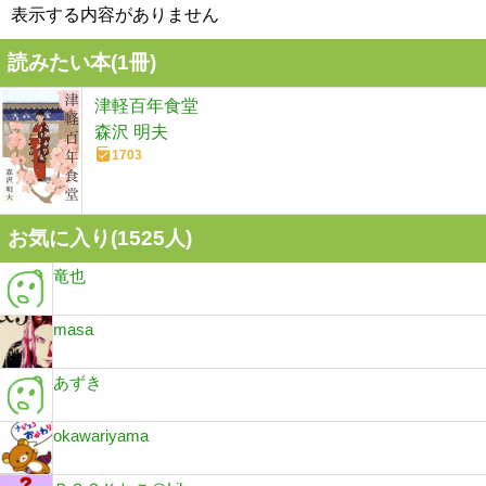
表示する内容がありません
読みたい本(
1
冊)
津軽百年食堂
森沢 明夫
1703
お気に入り(
1525
人)
竜也
masa
あずき
okawariyama