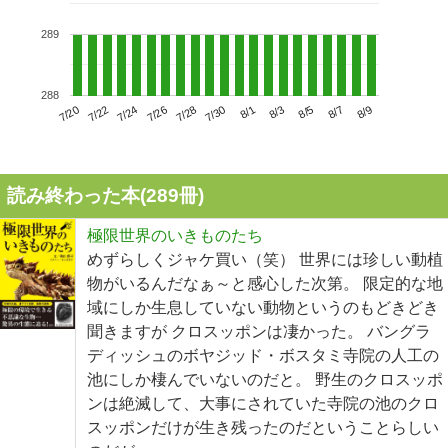
289
288
7/24
7/30
8/5
7/20
7/26
8/1
8/7
7/22
7/28
8/3
8/9
読み終わった本(
289
冊)
極限世界のいきものたち
めずらしくジャケ買い（笑） 世界には珍しい動植
物がいるんだなぁ～と感心した次第。 限定的な地
域にしか生息していない動物というのもどきどき
聞きますが クロスッポンは凄かった。 バングラ
ディッシュのボヤジッド・ボスタミ寺院の人工の
池にしか棲んでいないのだと。 野生のクロスッポ
ンは絶滅して、大事にされていた寺院の池のクロ
スッポンだけが生き残ったのだということらしい