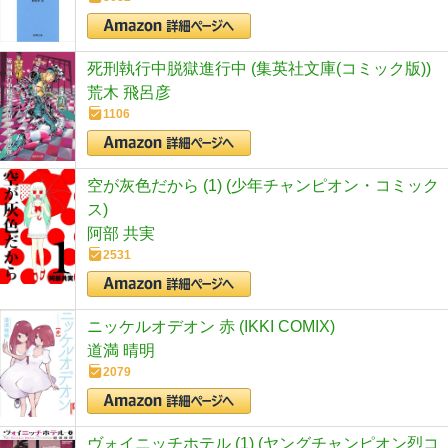
死刑執行中脱獄進行中 (集英社文庫(コミック版))
荒木 飛呂彦
1106
空が灰色だから (1) (少年チャンピオン・コミック
ス)
阿部 共実
2531
ニッケルオデオン 赤 (IKKI COMIX)
道満 晴明
2079
ヴォイニッチホテル (1) (ヤングチャンピオン烈コ