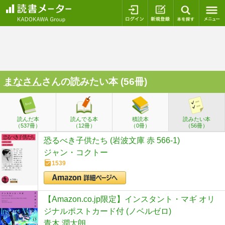
ログイン
新規登録
本を探
まなさん
さんの読みたい本 (56冊)
読んだ本
読んでる本
積読本
読みたい本
（537冊）
（12冊）
（0冊）
（56冊）
恐るべき子供たち (岩波文庫 赤 566-1)
ジャン・コクトー
1539
【Amazon.co.jp限定】インスタント・マギ オリ
ジナルポストカード付 (ノベルゼロ)
青木 潤太朗