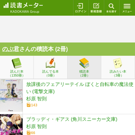
ログイン
新規登録
本を探
のぶ君
さんの積読本 (2冊)
読んだ本
読んでる本
積読本
読みたい本
（1350冊）
（0冊）
（2冊）
（3冊）
放課後のフェアリーテイル ぼくと自転車の魔法使
い (電撃文庫)
杉原 智則
143
ブラッディ・ギアス (角川スニーカー文庫)
杉原 智則
66