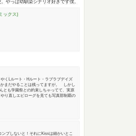
使。やっぱ幼馴染シナリオ好きです僕。
コミックス)
うやくLルート・Hルート・ラブラブデイズ
とかまだやることは残ってますが。 しかし
んとも学園祭との約束しちゃってて、実原
てやり直しエピローグを見ても写真部制覇の
コンプしないと！それにKissは細かいとこ