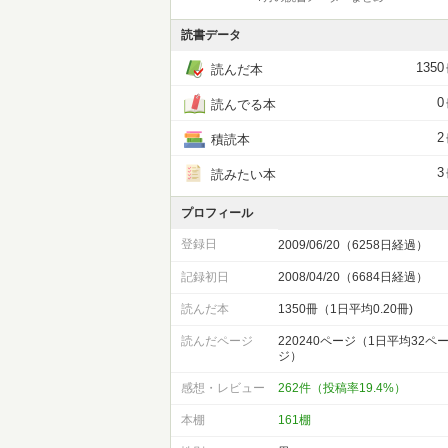
読書データ
1350
読んだ本
0
読んでる本
2
積読本
3
読みたい本
プロフィール
登録日
2009/06/20（6258日経過）
記録初日
2008/04/20（6684日経過）
読んだ本
1350冊（1日平均0.20冊)
読んだページ
220240ページ（1日平均32ペ
ジ）
感想・レビュー
262件（投稿率19.4%）
本棚
161棚