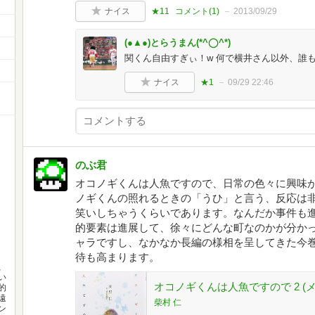
ナイス
★11
コメント(
1
)
2013/09/29
(●▲●)とらうまん(*^◯^*)
関くん自由すぎぃ！w 何で横井さん以外、誰
ナイス
★1
09/29 22:46
のぶ君
オコノギくんは人魚ですので、日常の色々に興味
ノギくんの照れるときの「うひ」と言う、反応は
笑いしちゃうくらいであります。なんだか事件も
的要素は進展して、徐々にどんな町なのかが分か
ャラですし、なかなか長編の様相を呈してきた今
待も高まります。
、
い
オコノギくんは人魚ですので 2 (メ
的
遠
柴村 仁
ン