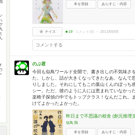
四
本を登録
あらすじ・内容
ン
っ
グ
九
ナイス
★19
コメント(
0
)
2013/05/05
と
ん
のぶ君
Ｆ
ウ
今回も似鳥ワールド全開で、書き出しの不気味さ
ー
た。しかし、話が大きくなってきたなあ、なんて
りしました。それにしてもこの葉山くんのぼっち
シー。ただ、彼のように人には恵まれていなかっ
楽椅子探偵の中でもトップクラス！なんだこれ。
。
けてよかったよかった。
昨日まで不思議の校舎 (創元推理文
似鳥 鶏
本を登録
あらすじ・内容