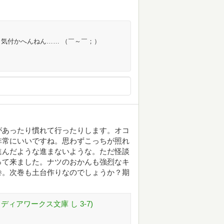
も気付かへんねん…… （￣～￣；）
があったり慣れて行ったりします。オコ
非常にいいですね。思わずこっちが照れ
進んだような進まないような。ただ怪談
って来ました。ナツのおかんも強烈なキ
巻。次巻も土台作りなのでしょうか？期
ディアワークス文庫 し 3-7)