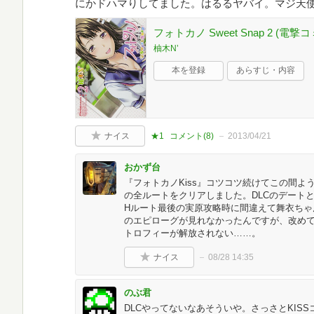
にかドハマりしてました。はるるヤバイ。マジ天
フォトカノ Sweet Snap 2 (電撃
柚木N’
本を登録
あらすじ・内容
ナイス
★1
コメント(
8
)
2013/04/21
おかず台
『フォトカノKiss』コツコツ続けてこの間よ
の全ルートをクリアしました。DLCのデート
Hルート最後の実原攻略時に間違えて舞衣ちゃ
のエピローグが見れなかったんですが、改め
トロフィーが解放されない……。
ナイス
08/28 14:35
のぶ君
DLCやってないなあそういや。さっさとKISS