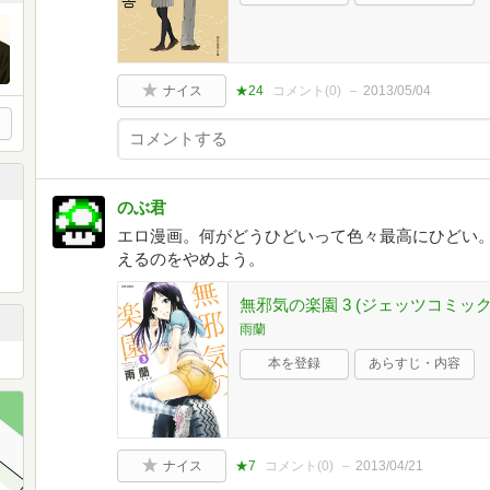
ナイス
★24
コメント(
0
)
2013/05/04
のぶ君
エロ漫画。何がどうひどいって色々最高にひどい
えるのをやめよう。
無邪気の楽園 3 (ジェッツコミック
雨蘭
本を登録
あらすじ・内容
ナイス
★7
コメント(
0
)
2013/04/21