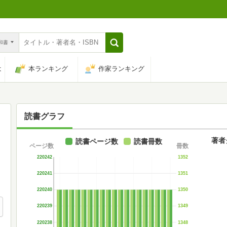
n和書
は
本ランキング
作家ランキング
読書グラフ
著者
読書ページ数
読書冊数
ページ数
冊数
220242
1352
220241
1351
220240
1350
220239
1349
220238
1348