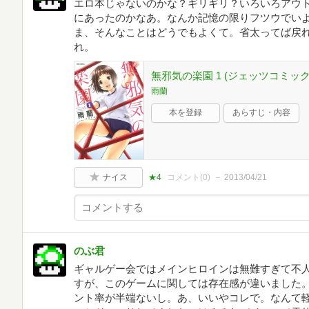
エロ本じゃないのかな？ギリギリ？いろいろアウ
にあったのかなあ。なんか記憶の限りフツウでい
ま、そんなことはどうでもよくて。省太ってば戻
れ。
無邪気の楽園 1 (ジェッツコミック
雨蘭
本を登録
あらすじ・内容
ナイス
★4
コメント(
0
)
2013/04/21
のぶ君
ギャルゲー会ではメインヒロインは無難すぎて不
すが、このゲームに関しては存在感が違いました
ント率が半端ないし。あ、いいやコレで。なんて