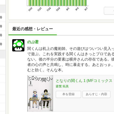
7/20
7/23
7/26
7/29
8/1
8/4
8/7
冊
冊
最近の感想・レビュー
冊
のぶ君
冊
関くんは机上の魔術師。その遊びはついつい見入
で遊ぶ。これを実践する関くんはきっとプロであ
ない。後の半分の要素は横井さんの存在である。
者の心の声と共鳴し、時に暴走する。あとおっｐ
むと効く。そんな本。
となりの関くん 1 (MFコミックス
森繁 拓真
ー
本を登録
あらすじ・内容