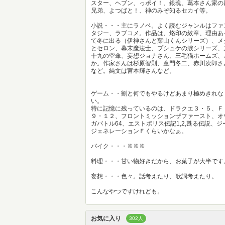
スター、ヘブン、っポイ！、銀魂、葛本さん家の
兄弟、よつばと！、神のみぞ知るセカイ等。
小説・・・主にラノベ。よく読むジャンルはファ
タジー、ラブコメ。作品は、烙印の紋章、理由あ
て冬に出る（伊神さんと葉山くんシリーズ）、メ
とセロン、幕末魔法士、プシュケの涙シリーズ、
十九の空傘、妄想ジョナさん、三毛猫ホームズ、
か。作家さんは杉原智則、童門冬二、赤川次郎さ
など。純文は宮本輝さんなど。
ゲーム・・割と何でもやるけどあまり極めきれな
い。
特に記憶に残っているのは、ドラクエ３・５、Ｆ
９・１２、フロントミッションザファースト、オ
ガバトル64、エストポリス伝記1,2,甦る伝説、ジ
ジェネレーションＦくらいかなぁ。
バイク・・・※※※
料理・・・甘い物好きだから、お菓子が大半です
妄想・・・色々。話考えたり、歌詞考えたり。
こんなやつですけれども。
お気に入り
302人