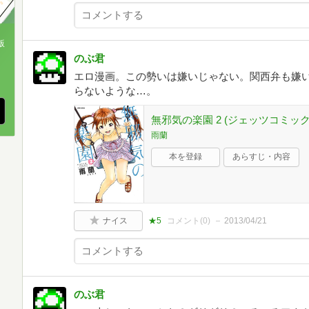
版
のぶ君
、
エロ漫画。この勢いは嫌いじゃない。関西弁も嫌
らないような…。
無邪気の楽園 2 (ジェッツコミック
雨蘭
本を登録
あらすじ・内容
ナイス
★5
コメント(
0
)
2013/04/21
のぶ君