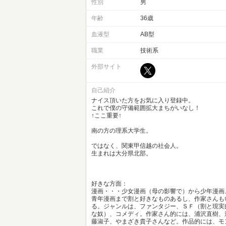
性別
男
年齢
36歳
血液型
AB型
職業
技術系
外部サイト
自己紹介
ナイス頂いた方をお気に入り登録中。
これで僕の守備範囲拡大まちがいなし！
↑ここ重要↑
南の方の理系大学生。
ではなく、関東甲信越の社会人。
生まれは大分県北部。
好きな方面：
漫画・・・少女漫画（母の影響で）から少年漫画
青年漫画まで割と好きなものあるし、作家さんも
る。ジャンルは、ファンタジー、ＳＦ（割と現実
な奴）、コメディ。作家さん的には、浦沢直樹、
藤淑子、やまざき貴子さんなど。作品的には、モ