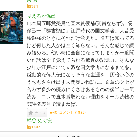
374
見えるか保己一
山本周五郎賞受賞で直木賞候補(受賞ならず)。塙
保己一「群書類従」江戸時代の国文学者。大昔受
験勉強のときにそれだけ覚えた。名前は知ってる
けど何した人かは全く知らない。そんな感じで読
み始める。幼い時に全盲になってしまうが一度聞
いた話は全て覚えてられる驚異の記憶力。そんな
少年が江戸に出て立派な国文学者になるまでを。
感動的な偉人伝になりそうな生涯を、仄暗い心の
うちもさらけ出す人間臭い物語に。文章のクセが
合わず多少の読みにくさはあるものの後半は一気
読み。コレで直木賞取れない理由をオール読物の
選評発表号で読まねば。
★40
コメントする(
1
)
ナイス
蝉谷 めぐ実
1082