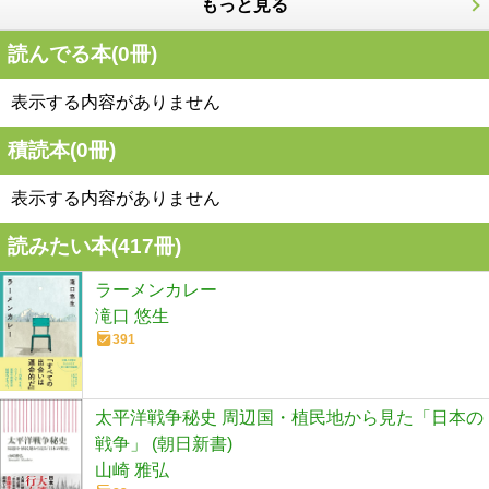
もっと見る
読んでる本(
0
冊)
表示する内容がありません
積読本(
0
冊)
表示する内容がありません
読みたい本(
417
冊)
ラーメンカレー
滝口 悠生
391
太平洋戦争秘史 周辺国・植民地から見た「日本の
戦争」 (朝日新書)
山崎 雅弘