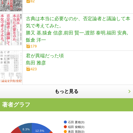
82
古典は本当に必要なのか、否定論者と議論して本
気で考えてみた。
勝又 基,猿倉 信彦,前田 賢一,渡部 泰明,福田 安典,
飯倉 洋一
179
君が異端だった頃
島田 雅彦
423
もっと見る
著者グラフ
石田 夏穂(3)
稲田 俊輔(3)
8.3%
12.5%
奥田 英朗(3)