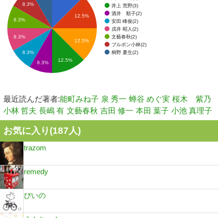
8.3%
井上 荒野(3)
酒井 順子(2)
12.5%
8.3%
安田 峰俊(2)
戌井 昭人(2)
文藝春秋(2)
8.3%
12.5%
ブルボン小林(2)
桐野 夏生(2)
8.3%
12.5%
8.3%
最近読んだ著者:
能町みね子
泉 秀一
蝉谷 めぐ実
桜木 紫乃
小林 哲夫
長嶋 有
文藝春秋
吉田 修一
本田 葉子
小池 真理子
お気に入り(
187
人)
trazom
remedy
ぴいの