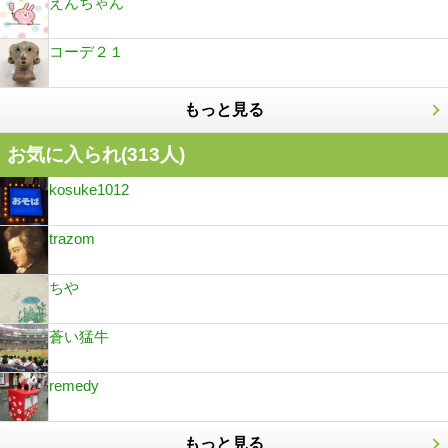
えんちゃん
コーデ２１
もっと見る
お気に入られ(
313
人)
kosuke1012
trazom
ちや
蒼い猛牛
remedy
もっと見る