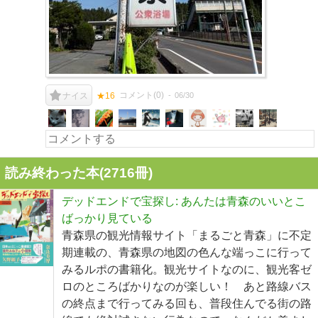
コメント(
0
)
06/30
ナイス
★16
読み終わった本(
2716
冊)
デッドエンドで宝探し: あんたは青森のいいとこ
ばっかり見ている
青森県の観光情報サイト「まるごと青森」に不定
期連載の、青森県の地図の色んな端っこに行って
みるルポの書籍化。観光サイトなのに、観光客ゼ
ロのところばかりなのが楽しい！ あと路線バス
の終点まで行ってみる回も、普段住んでる街の路