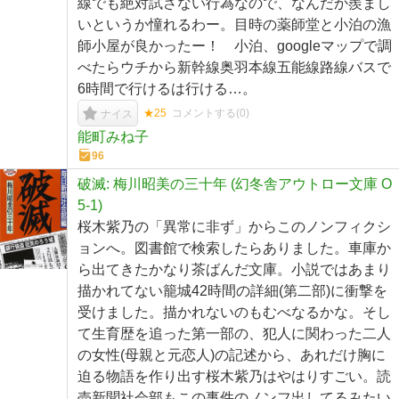
線でも絶対試さない行為なので、なんだか羨まし
いというか憧れるわー。目時の薬師堂と小泊の漁
師小屋が良かったー！ 小泊、googleマップで調
べたらウチから新幹線奥羽本線五能線路線バスで
6時間で行けるは行ける…。
★25
コメントする(
0
)
ナイス
能町みね子
96
破滅: 梅川昭美の三十年 (幻冬舎アウトロー文庫 O
5-1)
桜木紫乃の「異常に非ず」からこのノンフィクシ
ョンへ。図書館で検索したらありました。車庫か
ら出てきたかなり茶ばんだ文庫。小説ではあまり
描かれてない籠城42時間の詳細(第二部)に衝撃を
受けました。描かれないのもむべなるかな。そし
て生育歴を追った第一部の、犯人に関わった二人
の女性(母親と元恋人)の記述から、あれだけ胸に
迫る物語を作り出す桜木紫乃はやはりすごい。読
売新聞社会部もこの事件のノンフ出してるみたい