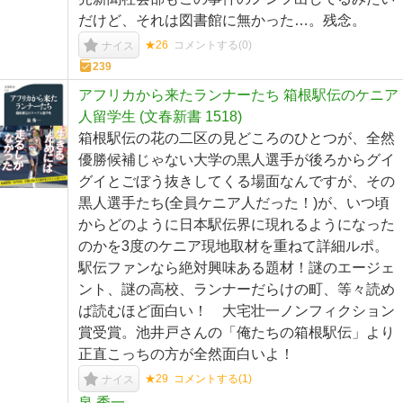
だけど、それは図書館に無かった…。残念。
★26
コメントする(
0
)
ナイス
239
アフリカから来たランナーたち 箱根駅伝のケニア
人留学生 (文春新書 1518)
箱根駅伝の花の二区の見どころのひとつが、全然
優勝候補じゃない大学の黒人選手が後ろからグイ
グイとごぼう抜きしてくる場面なんですが、その
黒人選手たち(全員ケニア人だった！)が、いつ頃
からどのように日本駅伝界に現れるようになった
のかを3度のケニア現地取材を重ねて詳細ルポ。
駅伝ファンなら絶対興味ある題材！謎のエージェ
ント、謎の高校、ランナーだらけの町、等々読め
ば読むほど面白い！ 大宅壮一ノンフィクション
賞受賞。池井戸さんの「俺たちの箱根駅伝」より
正直こっちの方が全然面白いよ！
★29
コメントする(
1
)
ナイス
泉 秀一