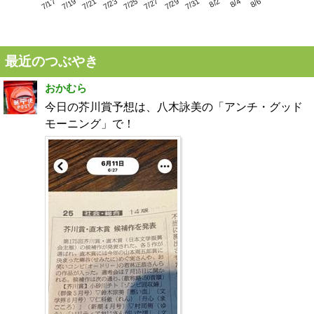
7/21
7/27
8/2
7/17
7/23
7/29
8/4
7/19
7/25
7/31
8/6
最近のつぶやき
おかむら
今日の芥川賞予想は、八木詠美の「アンチ・グッド
モーニング」で！