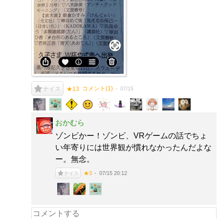
コメント(
1
)
07/15
ナイス
★13
おかむら
ゾンビかー！ゾンビ、VRゲームの話でちょ
い年寄りには世界観が慣れなかったんだよな
ー。無念。
07/15 20:12
★3
ナイス