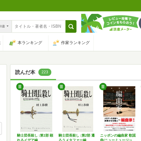
n和書
は
本ランキング
作家ランキング
読んだ本
223
騎士団長殺し :第1部 顕
騎士団長殺し :第2部 遷
ニッポンの編曲家 歌謡
れるイデア編
ろうメタファー編
曲/ニューミュージッ