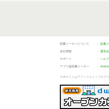
読書メーターについて
読書メ
会社情報
運営会
サポート
ヘルプ
アプリ版読書メーター
Andr
※本サイトはアフィリエイトプログ