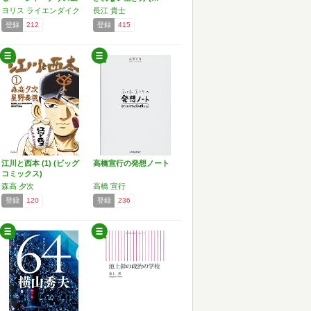
の現…
ヨリス ライエンダイク
長江 貴士
登録
212
登録
415
江川と西本 (1) (ビッグ
高橋宣行の発想ノート
コミックス)
森高 夕次
高橋 宣行
登録
120
登録
236