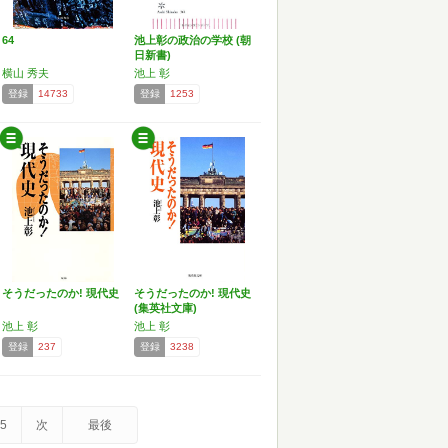
64
池上彰の政治の学校 (朝
日新書)
横山 秀夫
池上 彰
登録
14733
登録
1253
そうだったのか! 現代史
そうだったのか! 現代史
(集英社文庫)
池上 彰
池上 彰
登録
237
登録
3238
5
次
最後