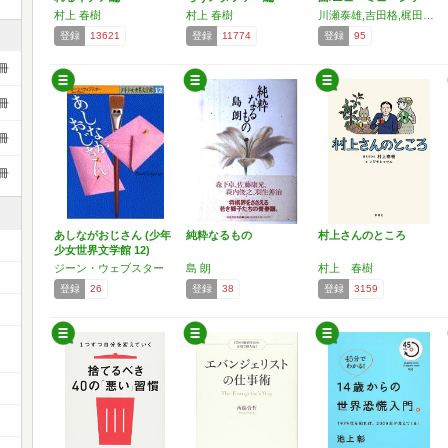
ク…
村上 春樹
村上 春樹
川瀬泰雄,吉田格,梶田昌史,田渕浩久
登録
13621
登録
11774
登録
95
冊
冊
冊
冊
あしながおじさん (少年
純粋なるもの
村上さんのところ
少女世界文学館 12)
ジーン・ウェブスター
島 朗
村上 春樹
登録
26
登録
38
登録
3159