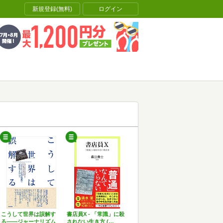
新規登録(無料)
ログイン
こうして世界は誤解す
書店員X - 「常識」に殺
る――ジャーナリズム
されない生き方 (…