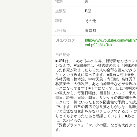
性別
男
血液型
B型
職業
その他
現住所
東京都
URL/ブログ
http://www.youtube.com/watch
v=Lp92bMjxRuk
自己紹介
■URLは、「ぬかるみの世界」新野新せんせのフ
ンなんで。■読書傾向は小林秀雄の言う『興味の
った作家が決まったらその人の全部を読んでみる
と』という教えに沿ってます。■漱石→村上春樹
小林秀雄→橋本治、中村天風→内田樹、高峰秀子
林芙美子、大佛次郎、あと山崎豊子などが最近の
ースになってます！■今年になって、出口 治明の
の教えから、毎週日曜は、図書館にいって、東京
毎日、読売、日経、朝日、サンケイの書評欄をチ
ックして、気にいったものを図書館で予約して読
でいます。通常の書店では見落としがちな、地味
けど立派な研究所をかなりチェックできるように
りとてもよかったなあと感謝しています。■あと
は、スパイもの、
「深夜プラス１」「マルタの鷹」なども大好きで
す。