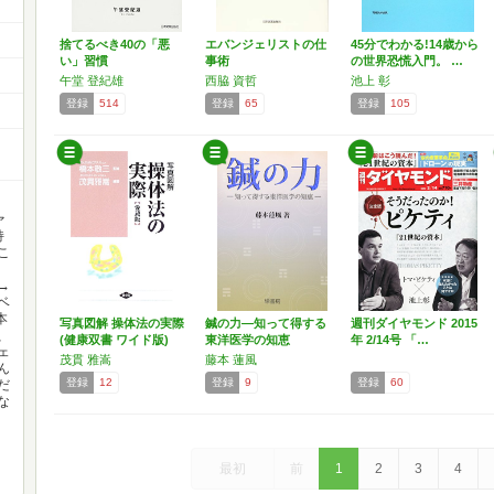
捨てるべき40の「悪
エバンジェリストの仕
45分でわかる!14歳から
い」習慣
事術
の世界恐慌入門。 …
午堂 登紀雄
西脇 資哲
池上 彰
登録
514
登録
65
登録
105
?
ァ
持
こ
、
→
ベ
本
写真図解 操体法の実際
鍼の力―知って得する
週刊ダイヤモンド 2015
、
(健康双書 ワイド版)
東洋医学の知恵
年 2/14号 「…
ェ
茂貫 雅嵩
藤本 蓮風
ん
登録
12
登録
9
登録
60
だ
な
最初
前
1
2
3
4