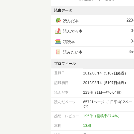
読書データ
223
読んだ本
0
読んでる本
0
積読本
35
読みたい本
プロフィール
登録日
2012/08/14（5107日経過）
記録初日
2012/08/14（5107日経過）
読んだ本
223冊（1日平均0.04冊)
読んだページ
65721ページ（1日平均12ペー
ジ）
感想・レビュー
195件（投稿率87.4%）
本棚
13棚