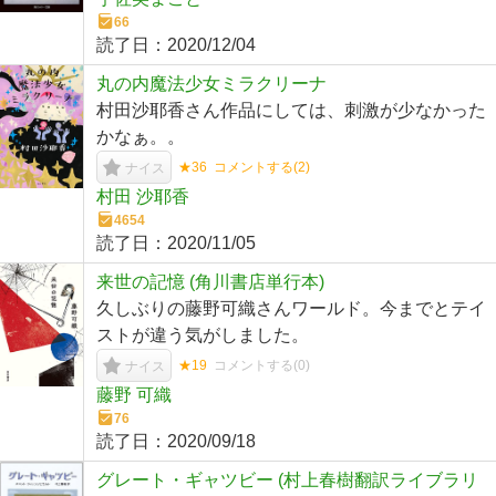
66
読了日：
2020/12/04
丸の内魔法少女ミラクリーナ
村田沙耶香さん作品にしては、刺激が少なかった
かなぁ。。
★36
コメントする(
2
)
ナイス
村田 沙耶香
4654
読了日：
2020/11/05
来世の記憶 (角川書店単行本)
久しぶりの藤野可織さんワールド。今までとテイ
ストが違う気がしました。
★19
コメントする(
0
)
ナイス
藤野 可織
76
読了日：
2020/09/18
グレート・ギャツビー (村上春樹翻訳ライブラリ