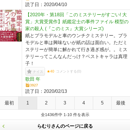
読了日：
2020/04/10
【2020年・第18回「このミステリーがすごい! 大
賞」大賞受賞作】紙鑑定士の事件ファイル 模型の
家の殺人 (『このミス』大賞シリーズ)
紙とプラモデルと車のウンチクミステリー。プラ
モデルと車は興味ないが紙の話は面白い。ただミ
ステリーが簡単に解かれて行き過ぎ感が。。ミス
テリーってこんなんだっけ？ベストキャラは真理
子！
★40
コメントする(
0
)
ナイス
歌田 年
3927
読了日：
2020/02/13
最初
1
2
3
4
5
最後
全1436件中 1-10 件を表示
らむりさんのページに戻る