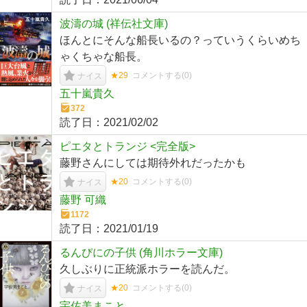
波濤の城 (祥伝社文庫)
ほんとにそんな船長いるの？っていうくらいめち
ゃくちゃな船長。
★29
コメントする(
0
)
ナイス
五十嵐貴久
372
読了日：
2021/02/02
ピエタとトランジ <完全版>
藤野さんにしては期待外れだったかも
★20
コメントする(
0
)
ナイス
藤野 可織
1172
読了日：
2021/01/19
るんびにの子供 (角川ホラー文庫)
久しぶりに正統派ホラーを読んだ。
★20
コメントする(
0
)
ナイス
宇佐美まこと