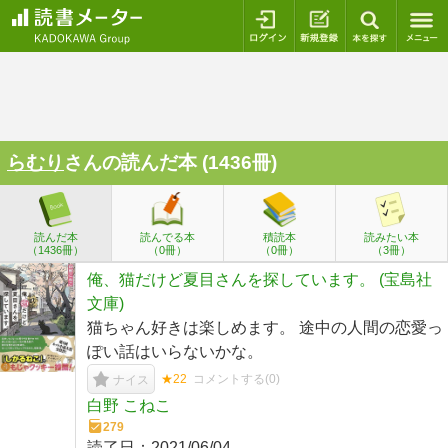
ログイン
新規登録
本を探
らむり
さんの読んだ本 (1436冊)
読んだ本
読んでる本
積読本
読みたい本
（1436冊）
（0冊）
（0冊）
（3冊）
俺、猫だけど夏目さんを探しています。 (宝島社
文庫)
猫ちゃん好きは楽しめます。 途中の人間の恋愛っ
ぽい話はいらないかな。
★22
コメントする(
0
)
ナイス
白野 こねこ
279
読了日：
2021/06/04