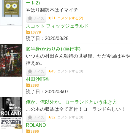
ー f- 2)
やはり翻訳本はイマイチ
★21
コメントする(
2
)
ナイス
スコット フィッツジェラルド
10779
読了日：
2020/08/28
変半身(かわりみ) (単行本)
いつもの村田さん独特の世界観。ただ今回はやや
控えめ。
★45
コメントする(
0
)
ナイス
村田沙耶香
2393
読了日：
2020/08/07
俺か、俺以外か。 ローランドという生き方
この本の収益は全て寄付！ローランドらしい！
★32
コメントする(
0
)
ナイス
ROLAND
3896