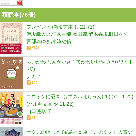
積読本(
76
冊)
プレゼント (新潮文庫 し 21-71)
伊坂幸太郎,江國香織,恩田陸,梨木香歩,町田そのこ,
宮部みゆき,米澤穂信
2748
ちいかわ なんか小さくてかわいいやつ(8) (ワイド
KC)
ナガノ
422
コロッケに愛を! 食堂のおばちゃん(20) (や-11-22)
(ハルキ文庫 や 11-22)
山口 恵以子
174
一次元の挿し木 (宝島社文庫 『このミス』大賞シ