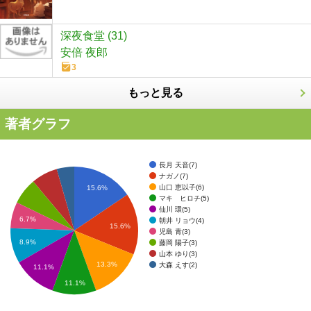
深夜食堂 (31)
安倍 夜郎
3
もっと見る
著者グラフ
長月 天音(7)
ナガノ(7)
山口 恵以子(6)
15.6%
マキ ヒロチ(5)
仙川 環(5)
6.7%
朝井 リョウ(4)
15.6%
児島 青(3)
8.9%
藤岡 陽子(3)
山本 ゆり(3)
13.3%
大森 えす(2)
11.1%
11.1%