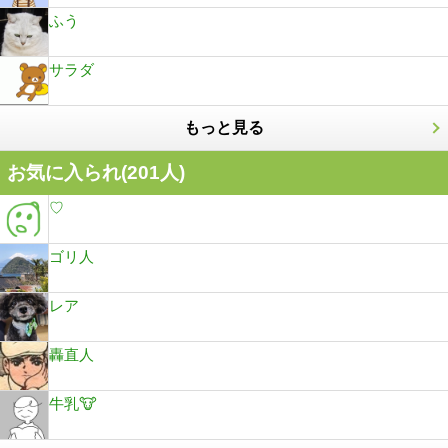
ふう
サラダ
もっと見る
お気に入られ(
201
人)
♡
ゴリ人
レア
轟直人
牛乳🐮