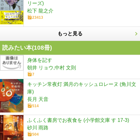
リーズ)
松下 龍之介
23413
もっと見る
読みたい本(
108
冊)
身体を記す
朝井 リョウ,中村 文則
7
キッチン常夜灯 満月のキッシュロレーヌ (角川文
庫)
長月 天音
514
ふくふく書房でお夜食を (小学館文庫 す 17-3)
砂川 雨路
504