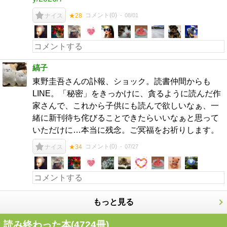
コメント(
0
)
08/01
ナイス
★28
縞子
東野圭吾さんの訃報、ショック。読書仲間からも
LINE。「秘密」をきっかけに、貪るように読んだ作
家さんで、これから子供にも読んで欲しいなぁ、一
緒に新刊待ち侘びることできたらいいなぁと思って
いただけに…本当に残念。ご冥福をお祈りします。
コメント(
0
)
07/27
ナイス
★34
もっと見る
読み終わった本(
4724
冊)