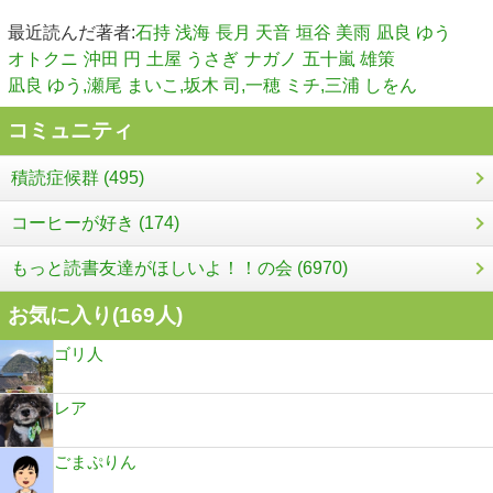
最近読んだ著者:
石持 浅海
長月 天音
垣谷 美雨
凪良 ゆう
オトクニ
沖田 円
土屋 うさぎ
ナガノ
五十嵐 雄策
凪良 ゆう,瀬尾 まいこ,坂木 司,一穂 ミチ,三浦 しをん
コミュニティ
積読症候群 (495)
コーヒーが好き (174)
もっと読書友達がほしいよ！！の会 (6970)
お気に入り(
169
人)
ゴリ人
レア
ごまぷりん