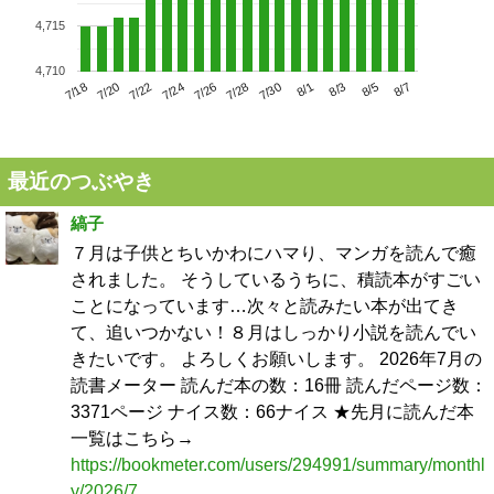
4,715
4,710
7/22
7/28
8/3
7/18
7/24
7/30
8/5
7/20
7/26
8/1
8/7
最近のつぶやき
縞子
７月は子供とちいかわにハマり、マンガを読んで癒
されました。 そうしているうちに、積読本がすごい
ことになっています…次々と読みたい本が出てき
て、追いつかない！８月はしっかり小説を読んでい
きたいです。 よろしくお願いします。 2026年7月の
読書メーター 読んだ本の数：16冊 読んだページ数：
3371ページ ナイス数：66ナイス ★先月に読んだ本
一覧はこちら→
https://bookmeter.com/users/294991/summary/monthl
y/2026/7