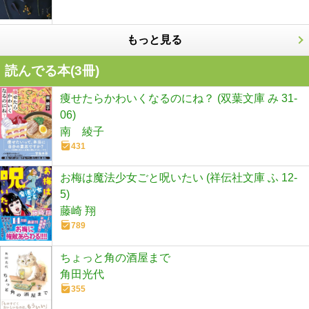
もっと見る
読んでる本(
3
冊)
痩せたらかわいくなるのにね？ (双葉文庫 み 31-
06)
南 綾子
431
お梅は魔法少女ごと呪いたい (祥伝社文庫 ふ 12-
5)
藤崎 翔
789
ちょっと角の酒屋まで
角田光代
355