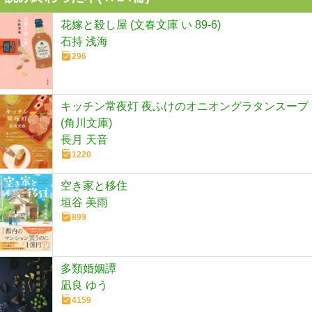
花嫁と殺し屋 (文春文庫 い 89-6)
石持 浅海
296
キッチン常夜灯 夜ふけのオニオングラタンスープ
(角川文庫)
長月 天音
1220
空き家と移住
垣谷 美雨
899
多類婚姻譚
凪良 ゆう
4159