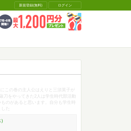
新規登録(無料)
ログイン
的にこの巻の主人公はえりと三須英子が
薙刀をやってきた2人は学生時代部活動
いものがあると思います。自分も学生時
ました
)