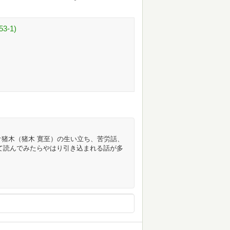
-1)
ニオ猪木（猪木 寛至）の生い立ち、苦労話、
て読んでみたらやはり引き込まれる話が多