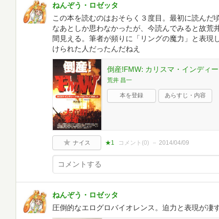
ねんぞう・ロゼッタ
この本を読むのはおそらく３度目。最初に読んだ頃
なあとしか思わなかったが、今読んでみると故荒
間見える。筆者が頻りに「リングの魔力」と表現
けられた人だったんだねえ
倒産!FMW: カリスマ・インデ
荒井 昌一
本を登録
あらすじ・内容
ナイス
★1
コメント(
0
)
2014/04/09
ねんぞう・ロゼッタ
圧倒的なエログロバイオレンス。迫力と表現が凄