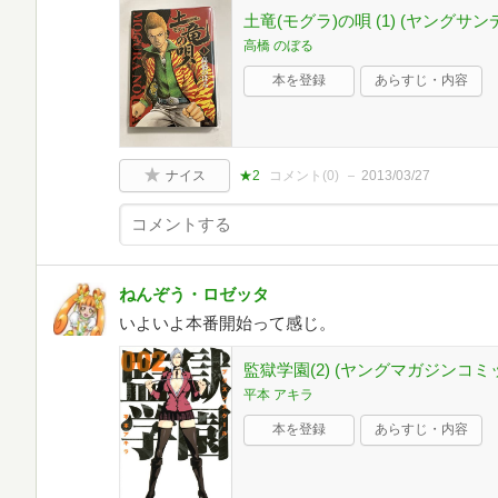
土竜(モグラ)の唄 (1) (ヤングサ
高橋 のぼる
本を登録
あらすじ・内容
ナイス
★2
コメント(
0
)
2013/03/27
ねんぞう・ロゼッタ
いよいよ本番開始って感じ。
監獄学園(2) (ヤングマガジンコミ
平本 アキラ
本を登録
あらすじ・内容