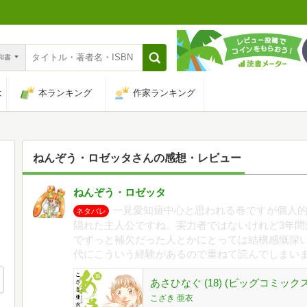
n和書
は
本ランキング
作家ランキング
ねんぞう・ロゼッタ
さんの感想・レビュー
ねんぞう・ロゼッタ
一見愛知薙中心と思われる巻ですが個人
ネタバレ
隠れた主人公ですね。実力者ではないけれど3年間
でずっと補欠だった人とかにとっては結構感慨深
代にこういう経験があるので重ねて読んでしまい
あさひなぐ (18) (ビッグコミックス
こざき 亜衣