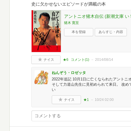
史に欠かせないエピソードが満載の本
アントニオ猪木自伝 (新潮文庫 い 53
猪木 寛至
本を登録
あらすじ・内容
ナイス
★6
コメント(
1
)
2014/08/14
ねんぞう・ロゼッタ
2022年追記 10月1日に亡くなられたアント
そして力道山先生に見初められて来日。 改め
い
ナイス
★1
10/24 02:00