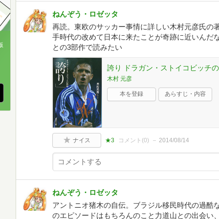
ねんぞう・ロゼッタ
再読。東欧のサッカー事情に詳しい木村元彦氏の
手時代の改めて日本に来たことが奇跡に近いんだ
版
との3部作で読みたい
、
誇り ドラガン・ストイコビッチの軌
木村 元彦
本を登録
あらすじ・内容
ナイス
★3
コメント(
0
)
2014/08/14
ねんぞう・ロゼッタ
アントニオ猪木の自伝。ブラジル移民時代の過酷
のエピソードはもちろんのこと力道山との出会い