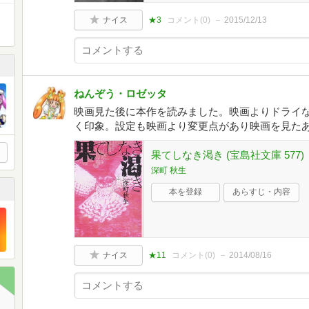
ナイス
★3
コメント(
0
)
2015/12/13
ねんぞう・ロゼッタ
映画見た後に本作を読みました。映画よりドライ
く印象。設定も映画より変更点があり映画を見た
果てしなき渇き (宝島社文庫 577)
深町 秋生
本を登録
あらすじ・内容
ナイス
★11
コメント(
0
)
2014/08/16