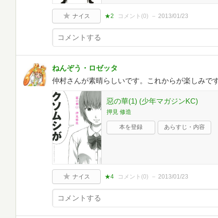
ナイス
★2
コメント(
0
)
2013/01/23
ねんぞう・ロゼッタ
仲村さんが素晴らしいです。これからが楽しみで
惡の華(1) (少年マガジンKC)
押見 修造
本を登録
あらすじ・内容
ナイス
★4
コメント(
0
)
2013/01/23