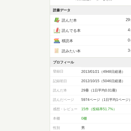
読書データ
29
読んだ本
4
読んでる本
0
積読本
3
読みたい本
プロフィール
登録日
2013/01/21（4948日経過）
記録初日
2012/10/15（5046日経過）
読んだ本
29冊（1日平均0.01冊)
読んだページ
5974ページ（1日平均1ページ
感想・レビュー
15件（投稿率51.7%）
本棚
0棚
性別
男