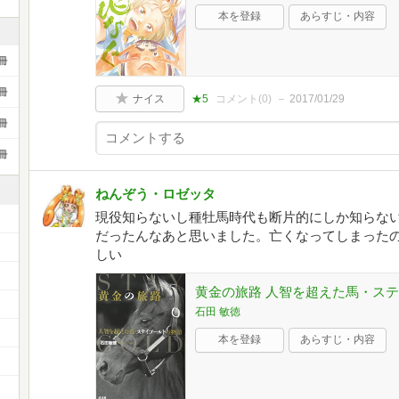
本を登録
あらすじ・内容
冊
冊
ナイス
★5
コメント(
0
)
2017/01/29
冊
冊
ねんぞう・ロゼッタ
現役知らないし種牡馬時代も断片的にしか知らな
だったんなあと思いました。亡くなってしまった
しい
黄金の旅路 人智を超えた馬・ス
）
石田 敏徳
本を登録
あらすじ・内容