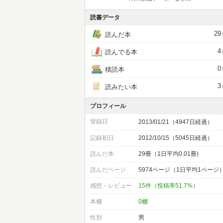
読書データ
29
読んだ本
4
読んでる本
0
積読本
3
読みたい本
プロフィール
登録日
2013/01/21（4947日経過）
記録初日
2012/10/15（5045日経過）
読んだ本
29冊（1日平均0.01冊)
読んだページ
5974ページ（1日平均1ページ
感想・レビュー
15件（投稿率51.7%）
本棚
0棚
性別
男