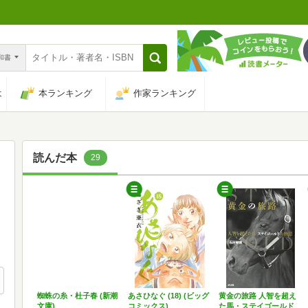
n和書
は
本ランキング
作家ランキング
読んだ本
29
蜘蛛の糸・杜子春 (新潮
あさひなぐ (18) (ビッグ
黄金の旅路 人智を超え
文庫)
コミックス)
た馬・ステイゴールド