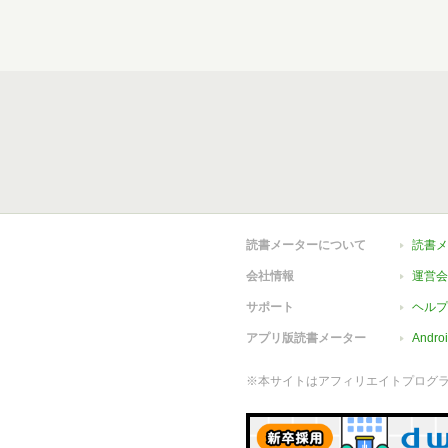
読書メーターについて
読書メ
会社情報
運営会
サポート
ヘルプ
アプリ版読書メーター
Andr
※本サイトはアフィリエイトプログ