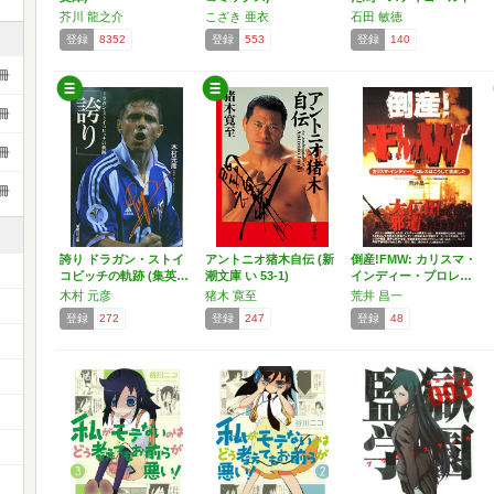
の…
芥川 龍之介
こざき 亜衣
石田 敏徳
登録
8352
登録
553
登録
140
冊
冊
冊
冊
誇り ドラガン・ストイ
アントニオ猪木自伝 (新
倒産!FMW: カリスマ・
コビッチの軌跡 (集英…
潮文庫 い 53-1)
インディー・プロレ…
木村 元彦
猪木 寛至
荒井 昌一
登録
272
登録
247
登録
48
）