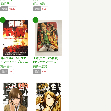
深町 秋生
町山 智浩
登録
6129
登録
699
倒産!FMW: カリスマ・
土竜(モグラ)の唄 (1)
インディー・プロレ…
(ヤングサンデー…
荒井 昌一
高橋 のぼる
登録
48
登録
428