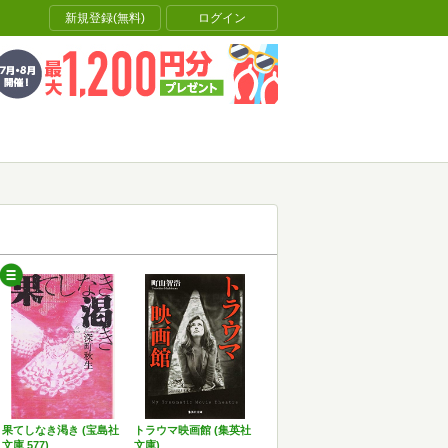
新規登録(無料)
ログイン
果てしなき渇き (宝島社
トラウマ映画館 (集英社
文庫 577)
文庫)