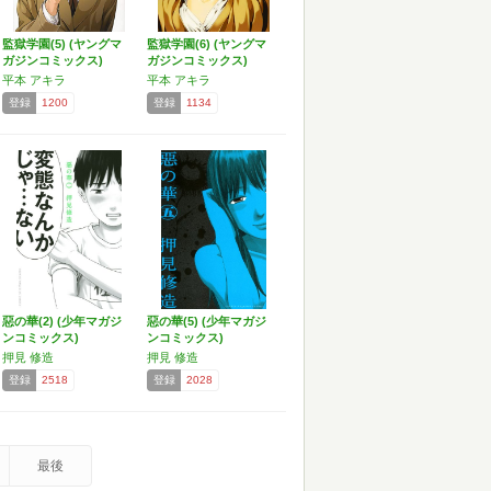
監獄学園(5) (ヤングマ
監獄学園(6) (ヤングマ
ガジンコミックス)
ガジンコミックス)
平本 アキラ
平本 アキラ
登録
1200
登録
1134
惡の華(2) (少年マガジ
惡の華(5) (少年マガジ
ンコミックス)
ンコミックス)
押見 修造
押見 修造
登録
2518
登録
2028
最後