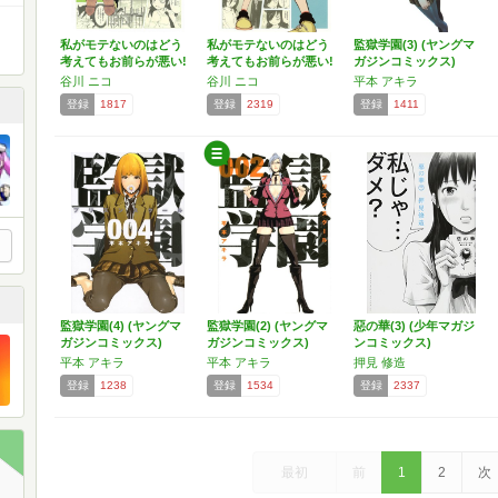
私がモテないのはどう
私がモテないのはどう
監獄学園(3) (ヤングマ
考えてもお前らが悪い!
考えてもお前らが悪い!
ガジンコミックス)
(…
(…
谷川 ニコ
谷川 ニコ
平本 アキラ
登録
1817
登録
2319
登録
1411
監獄学園(4) (ヤングマ
監獄学園(2) (ヤングマ
惡の華(3) (少年マガジ
ガジンコミックス)
ガジンコミックス)
ンコミックス)
平本 アキラ
平本 アキラ
押見 修造
登録
1238
登録
1534
登録
2337
最初
前
1
2
次