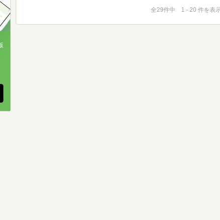
全29件中 1 - 20 件を表
版
、