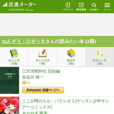
ログイン
新規登録
本を探
ねんぞう・ロゼッタ
さんの読みたい本 (3冊)
読んだ本
読んでる本
積読本
読みたい本
（29冊）
（4冊）
（0冊）
（3冊）
三沢光晴外伝 完結編
長谷川 博一
43
ここが噂のエル・パラシオ 1 (ゲッサン少年サン
デーコミックス)
あおやぎ 孝夫