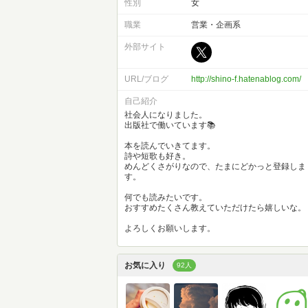
性別
女
職業
営業・企画系
外部サイト
URL/ブログ
http://shino-f.hatenablog.com/
自己紹介
社会人になりました。
出版社で働いています📚
本を読んでいきてます。
詩や短歌も好き。
めんどくさがりなので、たまにどかっと登録しま
す。
何でも読みたいです。
おすすめたくさん教えていただけたら嬉しいな。
よろしくお願いします。
お気に入り
92人