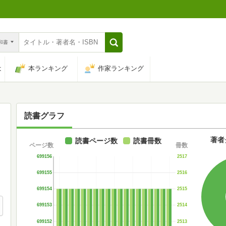
n和書
は
本ランキング
作家ランキング
読書グラフ
著者
読書ページ数
読書冊数
ページ数
冊数
699156
2517
699155
2516
699154
2515
699153
2514
699152
2513