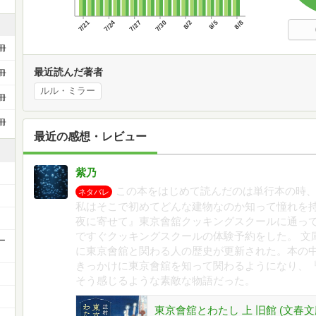
7/21
7/24
7/27
7/30
8/2
8/5
8/8
冊
最近読んだ著者
冊
ルル・ミラー
冊
冊
最近の感想・レビュー
紫乃
この本をはじめて読んだのは単行本の時
ネタバレ
私はそこで初めてどんな建物なのか知って憧れを持
夜に寄せて』東京會舘クッキングスクールに通って
ですぐクッキングスクールの体験予約をした。 文
ー
に東京會舘と関わる人の歴史が更新された。本の
きっかけに東京會舘を知って関わるようになり、
そう感じるような素敵な物語だった。
東京會舘とわたし 上 旧館 (文春文庫 