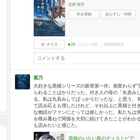
辻村 深月
本を登録
あらすじ・内容
ナイス
★24
コメント(
0
)
2019/10/13
紫乃
大好きな黒猫シリーズの新章第一作。相変わらず"美
られることばかりだった。付き人の母の「丸呑み
る。私は丸呑みしてばっかりだったな、と思う。 
て読み応えも増したけれど、それ以上に黒猫と付
な物語がファンにとっては嬉しかった。私たちは
を積み重ねて関係を大切に続けてきたことがわかる
も読みたいと感じた。
黒猫のいない夜のディストピア