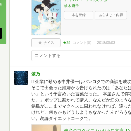
版
柚木 麻子
本を登録
あらすじ・内容
、
ナイス
★25
コメント(
0
)
2018/05/03
紫乃
IT企業に勤める中井優一はバンコクでの商談を成
そこで出会った娼婦から告げられたのは「あなた
い」という予言めいた言葉だった。 本屋さんで存
た。」ポップに惹かれて購入。なんだか幻のよう
鍋島がここまでマクベスに囚われなければ、違っ
けれど、何もかもどうしようもなかったんだろうな
い。勿論ダイエットコークで。
未必のマクベス (ハヤカワ文庫 JA ハ 