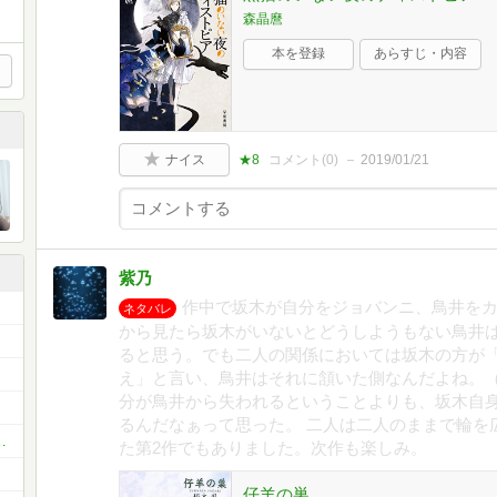
森晶麿
本を登録
あらすじ・内容
ナイス
★8
コメント(
0
)
2019/01/21
紫乃
作中で坂木が自分をジョバンニ、鳥井を
ネタバレ
から見たら坂木がいないとどうしようもない鳥井
ると思う。でも二人の関係においては坂木の方が
え」と言い、鳥井はそれに頷いた側なんだよね。
分が鳥井から失われるということよりも、坂木自
るんだなぁって思った。 二人は二人のままで輪を
き」必読小説1000冊を読破しよう！
た第2作でもありました。次作も楽しみ。
仔羊の巣