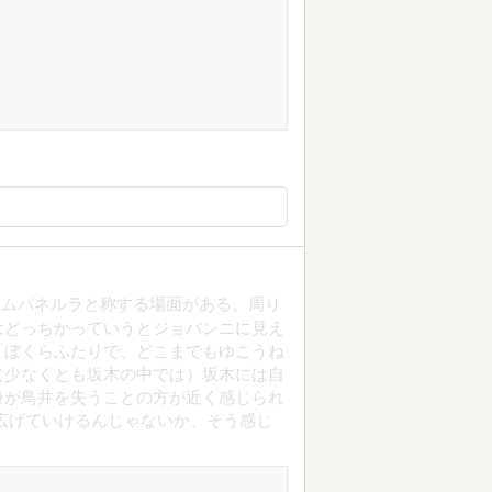
カムパネルラと称する場面がある。周り
はどっちかっていうとジョバンニに見え
「ぼくらふたりで、どこまでもゆこうね
（少なくとも坂木の中では）坂木には自
身が鳥井を失うことの方が近く感じられ
広げていけるんじゃないか、そう感じ