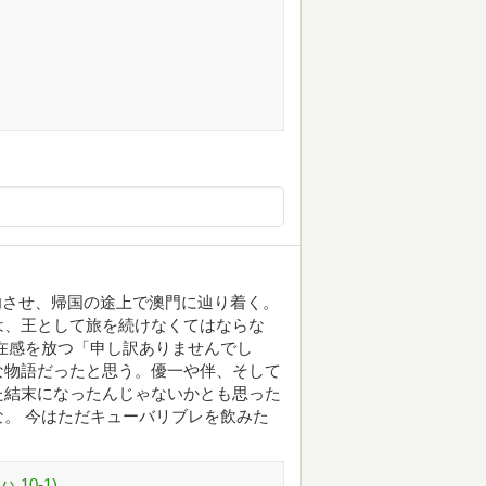
功させ、帰国の途上で澳門に辿り着く。
は、王として旅を続けなくてはならな
在感を放つ「申し訳ありませんでし
な物語だったと思う。優一や伴、そして
た結末になったんじゃないかとも思った
。 今はただキューバリブレを飲みた
10-1)