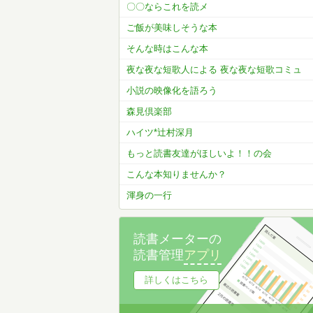
〇〇ならこれを読メ
ご飯が美味しそうな本
そんな時はこんな本
夜な夜な短歌人による 夜な夜な短歌コミュ
小説の映像化を語ろう
森見倶楽部
ハイツ*辻村深月
もっと読書友達がほしいよ！！の会
こんな本知りませんか？
渾身の一行
読書メーターの
読書管理
アプリ
詳しくはこちら