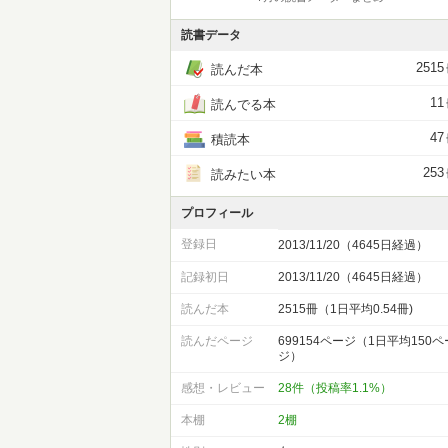
読書データ
2515
読んだ本
11
読んでる本
47
積読本
253
読みたい本
プロフィール
登録日
2013/11/20（4645日経過）
記録初日
2013/11/20（4645日経過）
読んだ本
2515冊（1日平均0.54冊)
読んだページ
699154ページ（1日平均150ペ
ジ）
感想・レビュー
28件（投稿率1.1%）
本棚
2棚