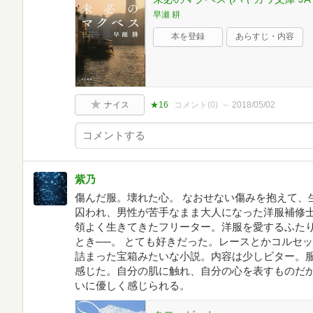
早瀬 耕
本を登録
あらすじ・内容
ナイス
★16
コメント(
0
)
2018/05/02
紫乃
傷んだ服。壊れた心。 なおせない傷みを抱えて、
囚われ、男性が苦手なまま大人になった洋服補修
領よく生きてきたフリーター。洋服を愛するふた
とき──。 とても好きだった。レースとかコルセ
詰まった宝箱みたいな小説。内容は少しビター。
感じた。自分の肌に触れ、自分の心を表すものだ
いに優しく感じられる。