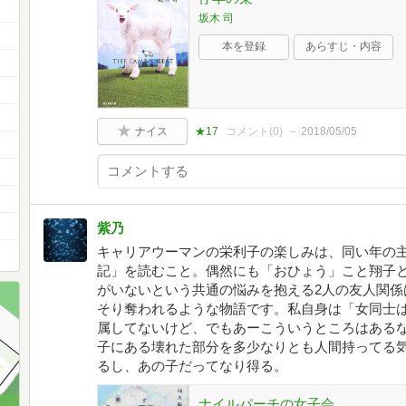
坂木 司
本を登録
あらすじ・内容
ナイス
★17
コメント(
0
)
2018/05/05
紫乃
キャリアウーマンの栄利子の楽しみは、同い年の
記」を読むこと。偶然にも「おひょう」こと翔子
がいないという共通の悩みを抱える2人の友人関係
そり奪われるような物語です。私自身は「女同士
属してないけど、でもあーこういうところはある
子にある壊れた部分を多少なりとも人間持ってる気
るし、あの子だってなり得る。
ナイルパーチの女子会