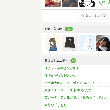
知人・友人を探す
お気に入られ
48人
参加コミュニティ
16
【読メ・手書き短歌部】
森博嗣を読み解きたい。
伊坂幸太郎の中で一番を選ぶとしたら？
東西ミステリーベスト100を読む
英ガーディアン紙が選ぶ「死ぬまでに読むべ
素敵な「しおり」