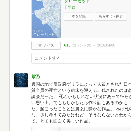
クローゼット
千早 茜
本を登録
あらすじ・内容
ナイス
★15
コメント(
0
)
2018/04/06
紫乃
異国の地で反政府ゲリラによって人質とされた日本
質全員の死亡という結末を迎える。残されたのは
読会だった。 死ぬかもしれない状況にあって彼ら
い思い出。でももしかしたら作り話もあるのかも
た。起こったこととは裏腹に静かな作品。 私は死
な。少し考えてみたけれど、そうならないとわから
て、とても面白く美しい作品。