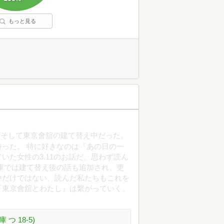
もっと見る
、そして東京會舘の建て替え中だった。
った。 特に好きなのは『あの日の一
いた女性の3.11のお話だ。思わず読ん
庫では建て替え後の話も追加され、更
中だけではない、読んだ私たちもこれを
『東京會舘とわたし』は繋がっていく。
つ 18-5)