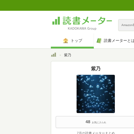
Amazo
トップ
読書メーターと
トップ
紫乃
紫乃
48
お気に入られ
7月の読書メーターまとめ