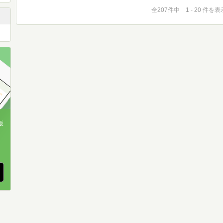
全207件中 1 - 20 件を表
版
、