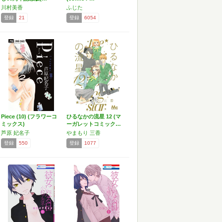
川村美香
ふじた
登録
21
登録
6054
Piece (10) (フラワーコ
ひるなかの流星 12 (マ
ミックス)
ーガレットコミック…
芦原 妃名子
やまもり 三香
登録
550
登録
1077