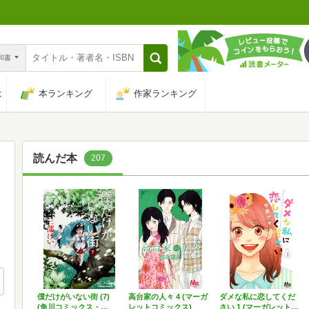
n和書
は
本ランキング
作家ランキング
読んだ本
207
僕だけがいない街 (7)
高台家の人々 4 (マーガ
ダメな私に恋してくだ
(角川コミックス・…
レットコミックス)
さい 1 (マーガレット…