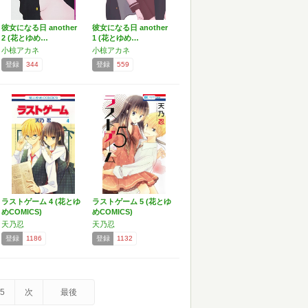
彼女になる日 another
彼女になる日 another
2 (花とゆめ…
1 (花とゆめ…
小椋アカネ
小椋アカネ
登録
344
登録
559
ラストゲーム 4 (花とゆ
ラストゲーム 5 (花とゆ
めCOMICS)
めCOMICS)
天乃忍
天乃忍
登録
1186
登録
1132
5
次
最後