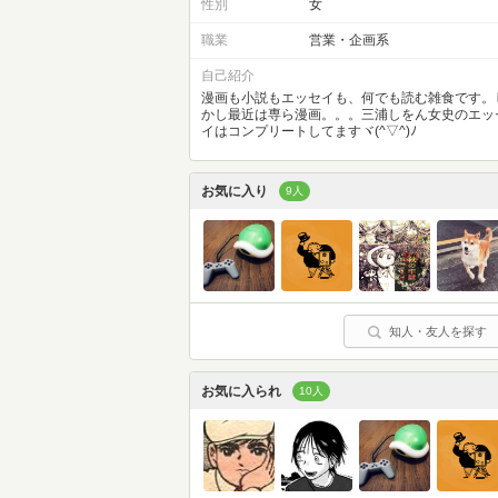
性別
女
職業
営業・企画系
自己紹介
漫画も小説もエッセイも、何でも読む雑食です。
かし最近は専ら漫画。。。三浦しをん女史のエッ
イはコンプリートしてますヾ(^▽^)ﾉ
お気に入り
9人
知人・友人を探す
お気に入られ
10人