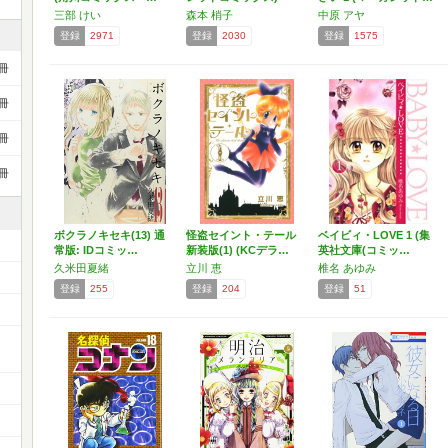
三部 けい
森本 梢子
中原 アヤ
登録
2971
登録
2030
登録
1575
冊
冊
冊
冊
ボクラノキセキ(13) 通
怪盗セイント・テール
ベイビィ・LOVE 1 (集
常版: IDコミッ…
新装版(1) (KCデラ…
英社文庫(コミッ…
久米田夏緒
立川 恵
椎名 あゆみ
登録
255
登録
204
登録
51