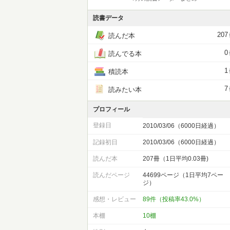
読書データ
207
読んだ本
0
読んでる本
1
積読本
7
読みたい本
プロフィール
登録日
2010/03/06（6000日経過）
記録初日
2010/03/06（6000日経過）
読んだ本
207冊（1日平均0.03冊)
読んだページ
44699ページ（1日平均7ペー
ジ）
感想・レビュー
89件（投稿率43.0%）
本棚
10棚