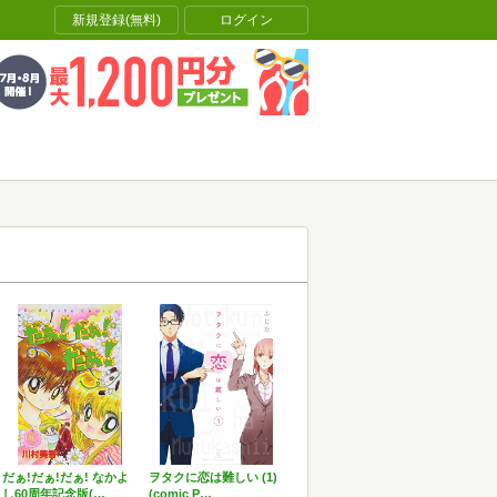
新規登録(無料)
ログイン
だぁ!だぁ!だぁ! なかよ
ヲタクに恋は難しい (1)
し60周年記念版(…
(comic P…