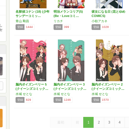
名探偵コナン (18) (少年
明治メランコリア(5)
彼女になる日 (花とゆめ
サンデーコミッ…
(Be・Loveコミ…
COMICS)
青山 剛昌
リカチ
小椋アカネ
し
登録
1444
登録
399
登録
1028
セ
脳内ポイズンベリー 5
脳内ポイズンベリー 3
脳内ポイズンベリー 2
(クイーンズコミック…
(クイーンズコミック…
(クイーンズコミック…
水城 せとな
水城 せとな
水城 せとな
登録
829
登録
1246
登録
1570
最初
前
1
2
3
4