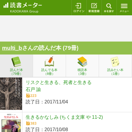
ログイン
新規登録
本を探
multi_b
さんの読んだ本 (79冊)
読んだ本
読んでる本
積読本
読みたい本
（79冊）
（8冊）
（3冊）
（1冊）
リスクと生きる、死者と生きる
石戸 諭
223
読了日：
2017/11/04
生きるかなしみ (ちくま文庫 や 11-2)
383
読了日：
2017/10/08