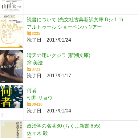
読書について (光文社古典新訳文庫 Bシ 1-1)
アルトゥール ショーペンハウアー
3235
読了日：
2017/01/24
晴天の迷いクジラ (新潮文庫)
窪 美澄
3721
読了日：
2017/01/17
何者
朝井 リョウ
30410
読了日：
2017/01/04
政治学の名著30 (ちくま新書 655)
佐々木 毅