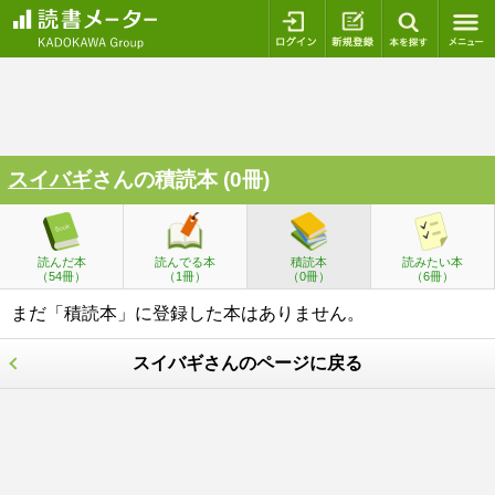
ログイン
新規登録
本を探
スイバギ
さんの積読本 (0冊)
読んだ本
読んでる本
積読本
読みたい本
（54冊）
（1冊）
（0冊）
（6冊）
まだ「積読本」に登録した本はありません。
スイバギさんのページに戻る