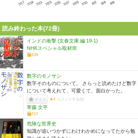
7/21
7/27
8/2
7/17
7/23
7/29
8/4
7/19
7/25
7/31
8/6
読み終わった本(
72
冊)
インドの衝撃 (文春文庫 編 19-1)
NHKスペシャル取材班
135
数字のモノサシ
数字そのものについて。 さらっと読めたけど数字
について考えれて、可愛くて、面白かった。
★4
コメントする(
0
)
ナイス
寄藤 文平
717
危険な世界史
知識が追いつかずにわけわかめになってたから勉