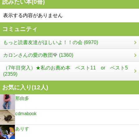
読みたい本(
0
冊)
表示する内容がありません
コミュニティ
もっと読書友達がほしいよ！！の会 (6970)
カロンさんの愛の教団🌹 (1360)
（7年目突入）★私のお薦め本 ベスト11 or ベスト5
(2359)
お気に入り(
12
人)
那由多
cdmabook
ありす