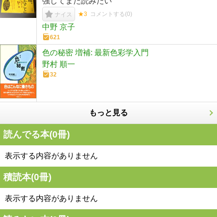
強してまた読みたい
★3
コメントする(
0
)
ナイス
中野 京子
621
色の秘密 増補: 最新色彩学入門
野村 順一
32
もっと見る
読んでる本(
0
冊)
表示する内容がありません
積読本(
0
冊)
表示する内容がありません