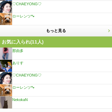
♡CHAEYONG♡
ローレンツ🐾
もっと見る
お気に入られ(
11
人)
那由多
ありす
♡CHAEYONG♡
ローレンツ🐾
NekokaN