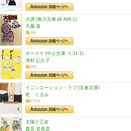
大誘 (角川文庫 緑 466-1)
天藤 真
366
ポースケ (中公文庫 つ 31-1)
津村 記久子
594
イニシエーション・ラブ (文春文庫)
乾 くるみ
67234
太陽と乙女
森見 登美彦