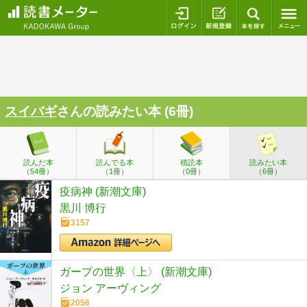
ログイン
新規登録
本を探
スイバギ
さんの読みたい本 (6冊)
読んだ本
読んでる本
積読本
読みたい本
（54冊）
（1冊）
（0冊）
（6冊）
疫病神 (新潮文庫)
黒川 博行
3157
ガープの世界〈上〉 (新潮文庫)
ジョン アーヴィング
2056