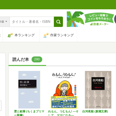
n和書
は
本ランキング
作家ランキング
読んだ本
290
雲と鉛筆 (ちくまプリマ
れもん、うむもん! ―そ
白河夜船 (新潮文庫)
ー新書)
して、ママになる―