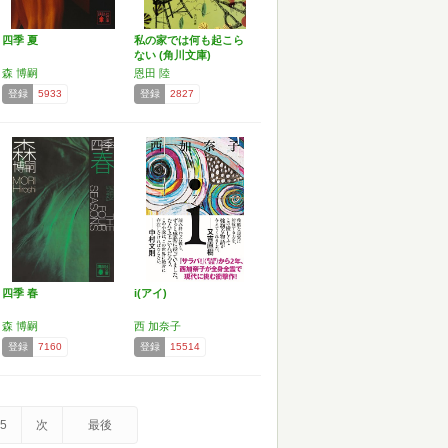
四季 夏
私の家では何も起こら
ない (角川文庫)
森 博嗣
恩田 陸
登録
5933
登録
2827
四季 春
i(アイ)
森 博嗣
西 加奈子
登録
7160
登録
15514
5
次
最後