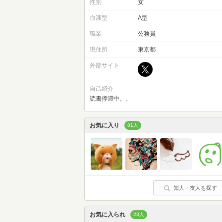
性別
女
血液型
A型
職業
公務員
現住所
東京都
外部サイト
自己紹介
読書停滞中。。
お気に入り
81人
知人・友人を探す
お気に入られ
23人