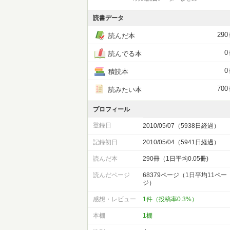
読書データ
290
読んだ本
0
読んでる本
0
積読本
700
読みたい本
プロフィール
登録日
2010/05/07（5938日経過）
記録初日
2010/05/04（5941日経過）
読んだ本
290冊（1日平均0.05冊)
読んだページ
68379ページ（1日平均11ペー
ジ）
感想・レビュー
1件（投稿率0.3%）
本棚
1棚