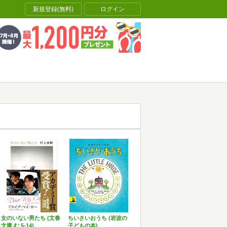
新規登録(無料)
ログイン
女のいない男たち (文春
ちいさいおうち (岩波の
文庫 む 5-14)
子どもの本)