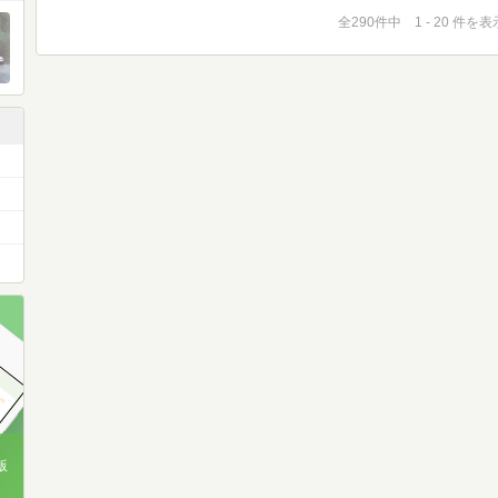
全290件中 1 - 20 件を表
版