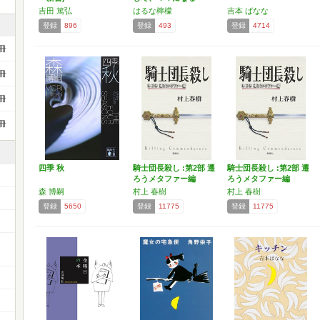
吉田 篤弘
はるな檸檬
吉本 ばなな
登録
896
登録
493
登録
4714
冊
冊
冊
冊
四季 秋
騎士団長殺し :第2部 遷
騎士団長殺し :第2部 遷
ろうメタファー編
ろうメタファー編
森 博嗣
村上 春樹
村上 春樹
登録
5650
登録
11775
登録
11775