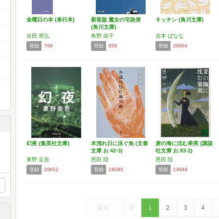
金曜日の本 (単行本)
新装版 魔女の宅急便
キッチン (角川文庫)
(角川文庫)
吉田 篤弘
角野 栄子
吉本 ばなな
登録
706
登録
858
登録
20964
幻夜 (集英社文庫)
木洩れ日に泳ぐ魚 (文春
麦の海に沈む果実 (講談
文庫 お 42-3)
社文庫 お 83-2)
東野 圭吾
恩田 陸
恩田 陸
登録
28912
登録
18285
登録
13946
最初
前
1
2
3
4