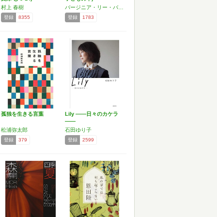
村上 春樹
バージニア・リー・バートン
登録
8355
登録
1783
孤独を生きる言葉
Lily ――日々のカケラ
――
松浦弥太郎
石田ゆり子
登録
379
登録
2599