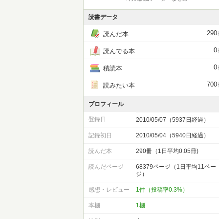
読書データ
290
読んだ本
0
読んでる本
0
積読本
700
読みたい本
プロフィール
登録日
2010/05/07（5937日経過）
記録初日
2010/05/04（5940日経過）
読んだ本
290冊（1日平均0.05冊)
読んだページ
68379ページ（1日平均11ペー
ジ）
感想・レビュー
1件（投稿率0.3%）
本棚
1棚