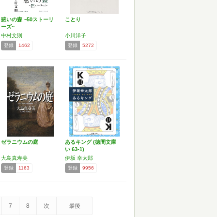
惑いの森 ~50ストーリ
ことり
ーズ~
中村文則
小川洋子
登録
1462
登録
5272
ゼラニウムの庭
あるキング (徳間文庫
い 63-1)
大島真寿美
伊坂 幸太郎
登録
1163
登録
9956
7
8
次
最後