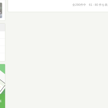
全290件中 61 - 80 件を
版