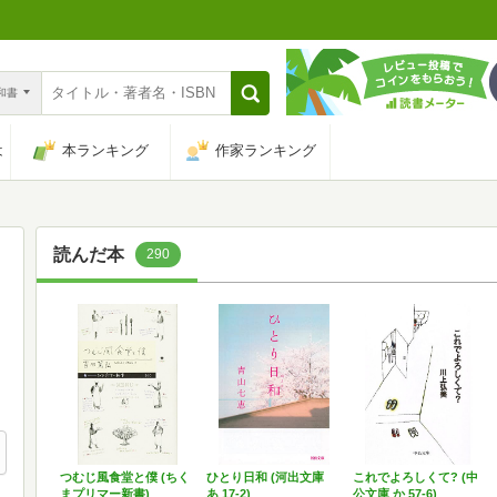
n和書
は
本ランキング
作家ランキング
読んだ本
290
つむじ風食堂と僕 (ちく
ひとり日和 (河出文庫
これでよろしくて? (中
まプリマー新書)
あ 17-2)
公文庫 か 57-6)