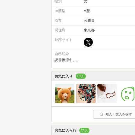
性別
女
血液型
A型
職業
公務員
現住所
東京都
外部サイト
自己紹介
読書停滞中。。
お気に入り
81人
知人・友人を探す
お気に入られ
23人