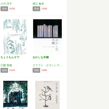
小川 洋子
堀江 敏幸
登録
4559
登録
1369
ちょうちんそで
おかしな本棚
江國 香織
クラフト・エヴィング商會
登録
2426
登録
1998