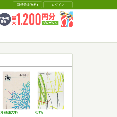
新規登録(無料)
ログイン
海 (新潮文庫)
なずな