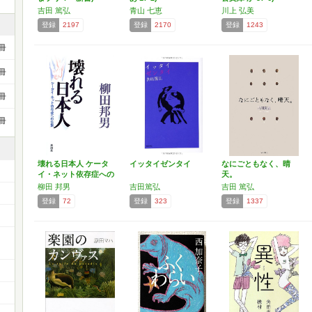
吉田 篤弘
青山 七恵
川上 弘美
登録
2197
登録
2170
登録
1243
冊
冊
冊
冊
壊れる日本人 ケータ
イッタイゼンタイ
なにごともなく、晴
イ・ネット依存症への
天。
告別
柳田 邦男
吉田篤弘
吉田 篤弘
登録
72
登録
323
登録
1337