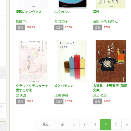
楽園のカンヴァス
ふくわらい
異性
原田 マハ
西 加奈子
角田 光代,穂村 弘
登録
20779
登録
7650
登録
2767
クラウドクラスターを
犬とハモニカ
古道具 中野商店 (新潮
愛する方法
文庫)
窪 美澄
江國 香織
川上 弘美
登録
2081
登録
2555
登録
3403
最初
前
1
2
3
4
5
6