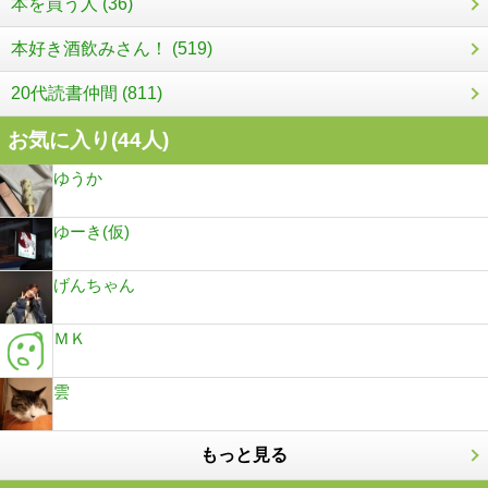
本を買う人 (36)
本好き酒飲みさん！ (519)
20代読書仲間 (811)
お気に入り(
44
人)
ゆうか
ゆーき(仮)
げんちゃん
ＭＫ
雲
もっと見る