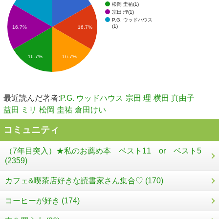
松岡 圭祐(1)
宗田 理(1)
P.G. ウッドハウス
(1)
16.7%
16.7%
16.7%
16.7%
最近読んだ著者:
P.G. ウッドハウス
宗田 理
横田 真由子
益田 ミリ
松岡 圭祐
倉田けい
コミュニティ
（7年目突入）★私のお薦め本 ベスト11 or ベスト5
(2359)
カフェ&喫茶店好きな読書家さん集合♡ (170)
コーヒーが好き (174)