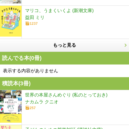
マリコ、うまくいくよ (新潮文庫)
益田 ミリ
1237
もっと見る
読んでる本(
0
冊)
表示する内容がありません
積読本(
3
冊)
世界の本屋さんめぐり (私のとっておき)
ナカムラ クニオ
257