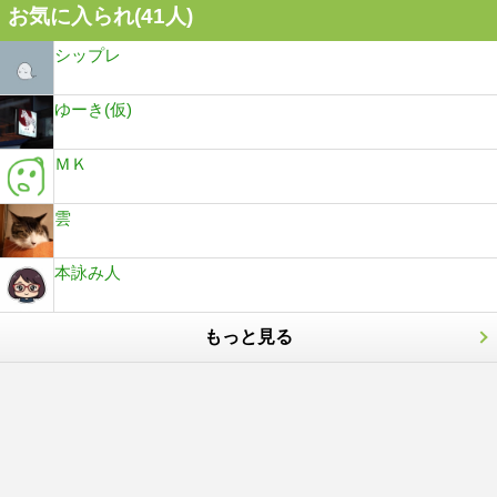
お気に入られ(
41
人)
シップレ
ゆーき(仮)
ＭＫ
雲
本詠み人
もっと見る