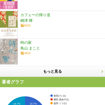
カフェーの帰り道
嶋津 輝
6241
時の家
鳥山 まこと
1812
もっと見る
著者グラフ
倉田けい(1)
横田 真由子(1)
益田 ミリ(1)
16.7%
16.7%