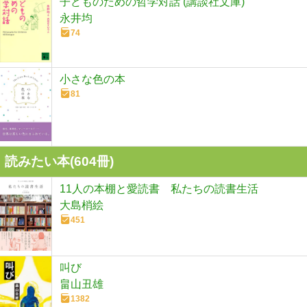
子どものための哲学対話 (講談社文庫)
永井均
74
小さな色の本
81
読みたい本(
604
冊)
11人の本棚と愛読書 私たちの読書生活
大島梢絵
451
叫び
畠山丑雄
1382