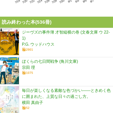
7/22
7/28
8/3
7/18
7/24
7/30
8/5
7/20
7/26
8/1
8/7
読み終わった本(
536
冊)
ジーヴズの事件簿 才智縦横の巻 (文春文庫 ウ 22-
1)
P.G. ウッドハウス
2901
ぼくらの七日間戦争 (角川文庫)
宗田 理
1075
毎日が楽しくなる素敵な色づかい――ときめく色
に囲まれた、上質な日々の過ごし方。
横田 真由子
52