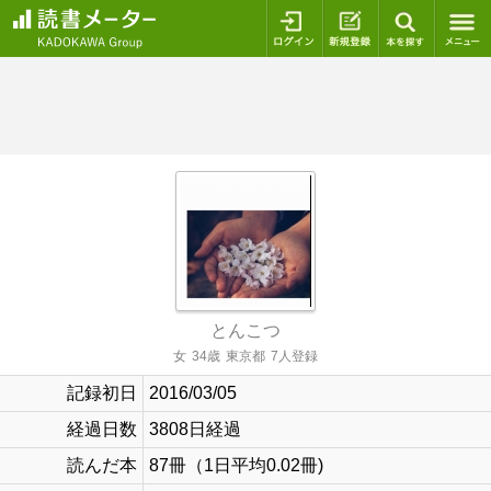
ログイン
新規登録
本を探
とんこつ
女
34歳
東京都
7人登録
記録初日
2016/03/05
経過日数
3808日経過
読んだ本
87冊（1日平均0.02冊)