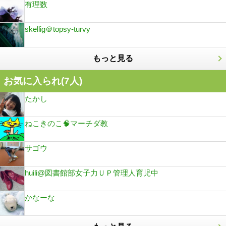
有理数
skellig＠topsy-turvy
もっと見る
お気に入られ(
7
人)
たかし
ねこきのこ🧠マーチダ教
サゴウ
huili@図書館部女子力ＵＰ管理人育児中
かなーな