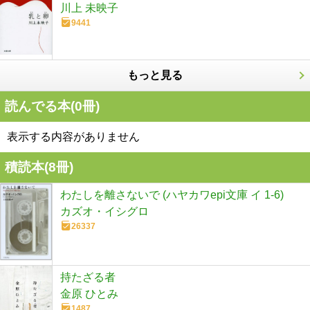
川上 未映子
9441
もっと見る
読んでる本(
0
冊)
表示する内容がありません
積読本(
8
冊)
わたしを離さないで (ハヤカワepi文庫 イ 1-6)
カズオ・イシグロ
26337
持たざる者
金原 ひとみ
1487