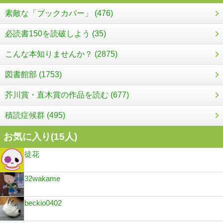
素敵な「ブックカバー」 (476)
必読書150を読破しよう (35)
こんな本知りませんか？ (2875)
図書館部 (1753)
芥川賞・直木賞の作品を読む (677)
積読症候群 (495)
お気に入り(
15
人)
徒花
32wakame
beckio0402