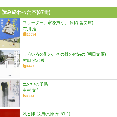
読み終わった本(
87
冊)
フリーター、家を買う。 (幻冬舎文庫)
有川 浩
13654
しろいろの街の、その骨の体温の (朝日文庫)
村田 沙耶香
4473
土の中の子供
中村 文則
6173
乳と卵 (文春文庫 か 51-1)