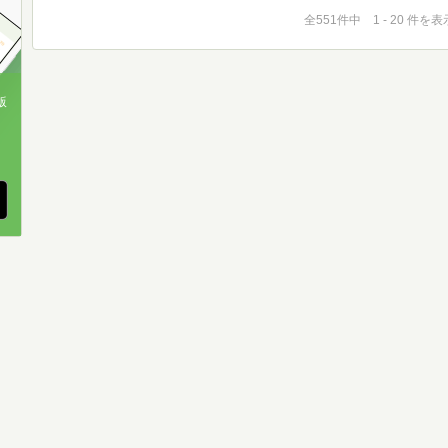
全551件中 1 - 20 件を表
版
、