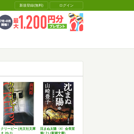
新規登録(無料)
ログイン
クリーピー (光文社文庫
沈まぬ太陽〈4〉会長室
ま 20-1)
篇(上) (新潮文庫)