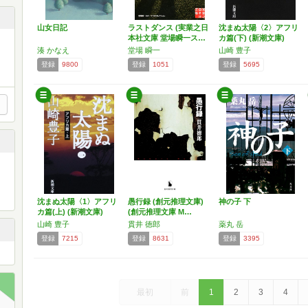
山女日記
ラストダンス (実業之日
沈まぬ太陽〈2〉アフリ
本社文庫 堂場瞬一ス…
カ篇(下) (新潮文庫)
湊 かなえ
堂場 瞬一
山崎 豊子
登録
9800
登録
1051
登録
5695
沈まぬ太陽〈1〉アフリ
愚行録 (創元推理文庫)
神の子 下
カ篇(上) (新潮文庫)
(創元推理文庫 M…
山崎 豊子
貫井 徳郎
薬丸 岳
登録
7215
登録
8631
登録
3395
最初
前
1
2
3
4