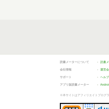
読書メーターについて
読書メ
会社情報
運営会
サポート
ヘルプ
アプリ版読書メーター
Andr
※本サイトはアフィリエイトプログ