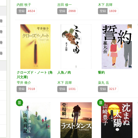
内館 牧子
吉田 修一
木下 昌輝
登録
4624
登録
2868
登録
1839
冊
冊
冊
冊
クローズド・ノート (角
人魚ノ肉
誓約
川文庫)
雫井 脩介
木下 昌輝
薬丸 岳
登録
7018
登録
1031
登録
3217
ー