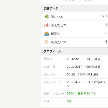
読書データ
551
読んだ本
1
読んでる本
5
積読本
5
読みたい本
プロフィール
登録日
2016/05/21（3731日経過）
記録初日
2013/06/17（4800日経過）
読んだ本
551冊（1日平均0.11冊)
読んだページ
201194ページ（1日平均41ペ
ジ）
感想・レビュー
520件（投稿率94.4%）
本棚
0棚