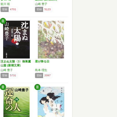
前川 裕
山崎 豊子
登録
4701
登録
5123
沈まぬ太陽〈3〉御巣鷹
君が降る日
山篇 (新潮文庫)
山崎 豊子
島本 理生
登録
5731
登録
2097