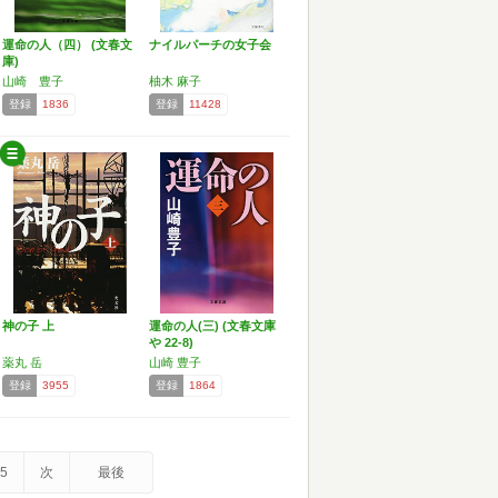
運命の人（四） (文春文
ナイルパーチの女子会
庫)
山崎 豊子
柚木 麻子
登録
1836
登録
11428
神の子 上
運命の人(三) (文春文庫
や 22-8)
薬丸 岳
山崎 豊子
登録
3955
登録
1864
5
次
最後