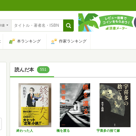
n和書
は
本ランキング
作家ランキング
読んだ本
551
終わった人
橋を渡る
宇喜多の捨て嫁