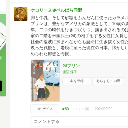
ケロリーヌ＠ベルばら同盟
卵と牛乳、そして砂糖をふんだんに使ったカラメ
プリンは、豊かなアメリカの象徴として、10歳の勇
年。二つの時代を行きつ戻りつ、描き出されるの
家の二階を米国兵士(GI)の相手をする女性に又貸
社会の荒波に揉まれながらも懸命に生き抜く女性
映った戦後と、老境に至った現在の日本。懐かし
められた郷愁と悔恨。
版
GIプリン
、
渡辺 淳子
本を登録
あらすじ・内容
ナイス
★50
コメント(
0
)
2024/09/20