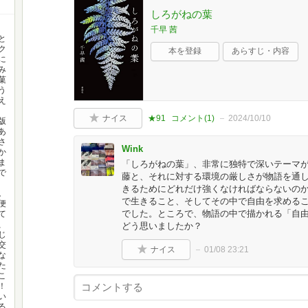
しろがねの葉
千早 茜
と
ク
本を登録
あらすじ・内容
に
み
菓
う
え
ナイス
★91
コメント(
1
)
2024/10/10
版
あ
さ
Wink
か
ま
「しろがねの葉」、非常に独特で深いテーマ
で
藤と、それに対する環境の厳しさが物語を通
きるためにどれだけ強くなければならないの
。
で生きること、そしてその中で自由を求める
便
でした。ところで、物語の中で描かれる「自
て
、
どう思いましたか？
じ
交
ナイス
01/08 23:21
な
た
こ
！
い
る