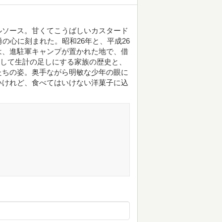
ルソース。甘くてこうばしいカスタード
の心に刻まれた。昭和26年と、平成26
は、進駐軍キャンプが置かれた地で、借
しして生計の足しにする家族の歴史と、
たちの姿。奥手ながら明敏な少年の眼に
いけれど、食べてはいけない洋菓子に込