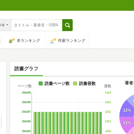
n和書
は
本ランキング
作家ランキング
読書グラフ
著者
読書ページ数
読書冊数
ページ数
冊数
356499
1264
356498
1263
12
%
356497
1262
356496
1261
12
%
356495
1260