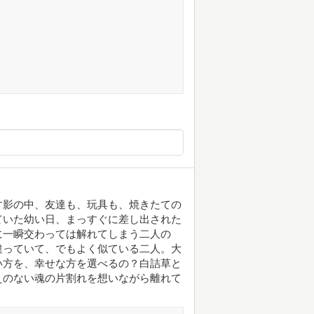
す影の中、友達も、玩具も、焼きたての
ていた幼い日、まっすぐに差し出された
に一瞬交わっては解れてしまう二人の
違っていて、でもよく似ている二人。大
い方を、幸せな方を選べるの？白詰草と
えのない魂の片割れを想いながら離れて