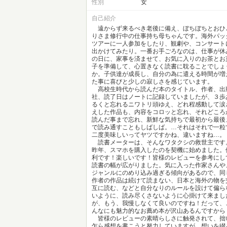
性別
女
自己紹介
遠からず来るべき老後に備え、ぼちぼちとおひ
りさま修行中の仕事持ち母ちゃんです。海外パッ
ツアーに一人参加をしたり、観劇や、コンサート
出かけてみたり。一番お手ごろなのは、仕事が休
の日に、家事を済ませて、お気に入りのお茶とお
子を準備して、心置きなく読書に耽ることでしょ
か。子供達が成長し、自分の為に遣える時間が増
た事に喜びと少しの寂しさを感じています。
高校生時代から読んだ本のタイトル、作者、出
社、読了日はノートに記録していましたが、３歩
るくと忘れるニワトリ頭ゆえ、どれ程感動して涙
えした作品も、内容をコロッと忘れ、それどころ
読んだ事まで忘れ、新鮮な気持ちで最初から最後
で読み通すこともしばしば。…それはそれで一粒
二度美味しいってヤツですかね、違いますね…。
読書メーターは、そんなワタクシの救世主です
昨年、スマホを購入したのを契機に始めました。
利です！楽しいです！皆様のレビューを参考にし
読書の幅が広がりました。気に入った作家さんや
ジャンルにのめり込み過ぎる傾向があるので、同
作者の作品は続けて読まない、日本と海外の物を
互に読む、などと自分なりのルールを設けて偏ら
いように、読み尽くさないように心掛けて来まし
が、もう、我慢しなくて良いのですね！だって、
んなにも魅力的なお薦め本が沢山あるんですから
皆様のレビューの素晴らしさに触発されて、拙
乍ら感想を書こうと努力していますが、想いを綴