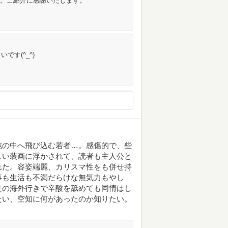
れて。ご紹介に感謝いたします。
す(^_^)
沌の中へ飛び込む若者…。感傷的で、些
しい装画に浮かされて、読者も主人公と
れた。容姿端麗、カリスマ性をも併せ持
事も生活も不満だらけな無気力もやし
足の海外行きで辛酸を舐めても同情はし
たい、空知に何があったのか知りたい。