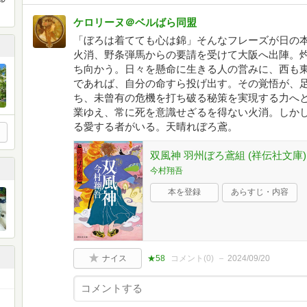
ケロリーヌ＠ベルばら同盟
「ぼろは着てても心は錦」そんなフレーズが日の
火消、野条弾馬からの要請を受けて大阪へ出陣。
ち向かう。日々を懸命に生きる人の営みに、西も
であれば、自分の命すら投げ出す。その覚悟が、
ち、未曾有の危機を打ち破る秘策を実現する力へ
業ゆえ、常に死を意識せざるを得ない火消。しか
る愛する者がいる。天晴れぼろ鳶。
双風神 羽州ぼろ鳶組 (祥伝社文庫)
今村翔吾
本を登録
あらすじ・内容
ナイス
★58
コメント(
0
)
2024/09/20