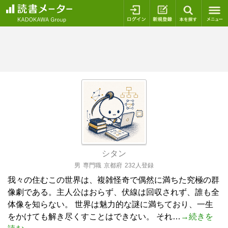
ログイン
新規登録
本を探
シタン
男
専門職
京都府
232人登録
我々の住むこの世界は、複雑怪奇で偶然に満ちた究極の群
像劇である。主人公はおらず、伏線は回収されず、誰も全
体像を知らない。 世界は魅力的な謎に満ちており、一生
をかけても解き尽くすことはできない。 それ…
→続きを