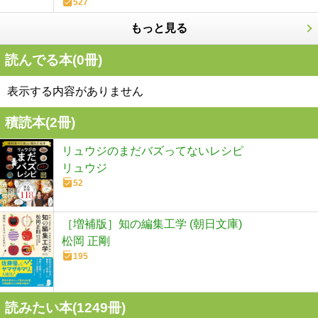
527
もっと見る
読んでる本(
0
冊)
表示する内容がありません
積読本(
2
冊)
リュウジのまだバズってないレシピ
リュウジ
52
［増補版］知の編集工学 (朝日文庫)
松岡 正剛
195
読みたい本(
1249
冊)