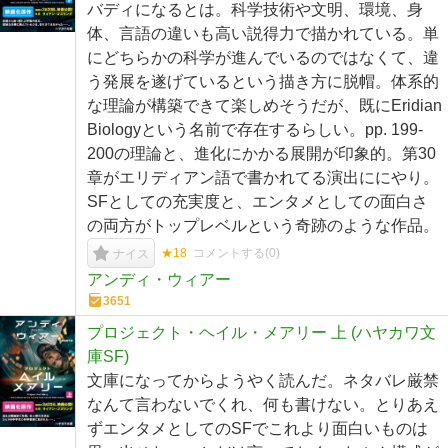
バディになるとは。科学技術や文明、環境、身
体、言語の違いも高い説得力で描かれている。単
にどちらかの科学が進んでいるのではなくて、違
う発展を遂げているという描き方に脱帽。体系的
な理論が構築できて楽しめそうだが、既にEridian
Biologyという名前で存在するらしい。pp. 199-
200の理論と、進化にかかる展開が印象的。第30
章がエリディアン語で書かれてる演出ににやり。
SFとしての充実度と、エンタメとしての面白さ
の両方がトップレベルという奇跡のような作品。
★18
コメントする(
0
)
ナイス
アンディ・ウィアー
3651
プロジェクト・ヘイル・メアリー 上 (ハヤカワ文
庫SF)
文庫になってからようやく読んだ。ネタバレ厳禁
なんて言わないでくれ、何も書けない。とりあえ
ずエンタメとしてのSFでこれより面白いものは