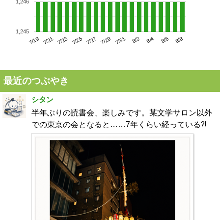
1,246
1,245
7/23
7/29
8/4
7/19
7/25
7/31
8/6
7/21
7/27
8/2
8/8
最近のつぶやき
シタン
半年ぶりの読書会、楽しみです。某文学サロン以外
での東京の会となると……7年くらい経っている⁈