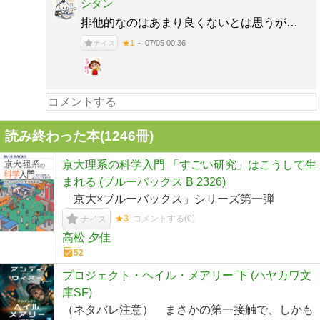
シタン
排他的なのはあまり良くないとは思うが…
07/05 00:36
★1
ナイス
読み終わった本(
1246
冊)
京大理系の科学入門 「すごい研究」はこうして生
まれる (ブルーバックス B 2326)
「京大×ブルーバックス」シリーズ第一弾
★3
コメントする(
0
)
ナイス
高松 夕佳
52
プロジェクト・ヘイル・メアリー 下 (ハヤカワ文
庫SF)
（ネタバレ注意） まさかの第一接触で、しかも