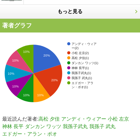
もっと見る
著者グラフ
アンディ・ウィア
ー(2)
10%
小松 左京(2)
20%
高松 夕佳(1)
10%
ダンカン ワッツ(1)
神林 長平(1)
我孫子武丸(1)
10%
我孫子 武丸(1)
20%
エドガー・アラ
10%
ン・ポオ(1)
10%
10%
最近読んだ著者:
高松 夕佳
アンディ・ウィアー
小松 左京
神林 長平
ダンカン ワッツ
我孫子武丸
我孫子 武丸
エドガー・アラン・ポオ