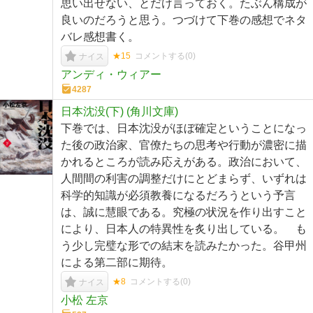
思い出せない、とだけ言っておく。たぶん構成が
良いのだろうと思う。つづけて下巻の感想でネタ
バレ感想書く。
★15
コメントする(
0
)
ナイス
アンディ・ウィアー
4287
日本沈没(下) (角川文庫)
下巻では、日本沈没がほぼ確定ということになっ
た後の政治家、官僚たちの思考や行動が濃密に描
かれるところが読み応えがある。政治において、
人間間の利害の調整だけにとどまらず、いずれは
科学的知識が必須教養になるだろうという予言
は、誠に慧眼である。究極の状況を作り出すこと
により、日本人の特異性を炙り出している。 も
う少し完璧な形での結末を読みたかった。谷甲州
による第二部に期待。
★8
コメントする(
0
)
ナイス
小松 左京