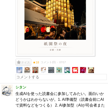
コメント(
0
)
07/17
ナイス
★18
シタン
生成AIを使った読書会に参加してみたい。面白いか
どうかはわからないが。1. AI準備型（読書会前にAI
で資料などをつくる） 2. AI参加型（AIが司会者また