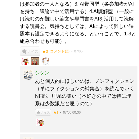
は参加者の一人となる）3. AI帯同型（各参加者がAI
を持ち、議論の中で活用する）4.AI読解型 （一般に
は読むのが難しい論文や専門書をAIを活用して読解
する読書会。気持ちとしては、AIによって難しい課
題本も設定できるようになる、ということで、1-3と
組み合わせも可能）。
コメント(
2
)
07/05
ナイス
★3
シタン
あと個人的にほしいのは、ノンフィクション
（単にフィクションの補集合）を読んでいく
NF部、理系の集い（本好きの中では特に理
系は少数派だと思うので）
07/05 00:36
★1
ナイス