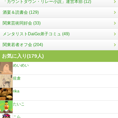
「カウントダウン・リレー小説」運営本部 (12)
酒宴＆読書会 (129)
関東芸術同好会 (33)
メンタリストDaiGo弟子コミュ (49)
関東若者オフ会 (204)
お気に入り(
179
人)
めいめい
佐倉
rika
たいこ
こら