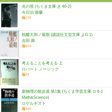
光の塔 (ちくま文庫 き 40-2)
今日泊 亜蘭
179
戦艦大和ノ最期 (講談社文芸文庫 よG 1)
吉田 満
610
考えることを考える 上
ロバート ノージック
85
新物理の散歩道 第1集 (ちくま学芸文庫 ロ 6-1
Math&Science)
ロゲルギスト
240