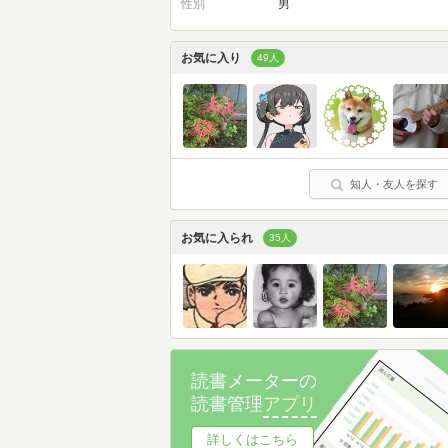
性別
男
お気に入り
49人
知人・友人を探す
お気に入られ
35人
読書メーターの
読書管理
アプリ
詳しくはこちら