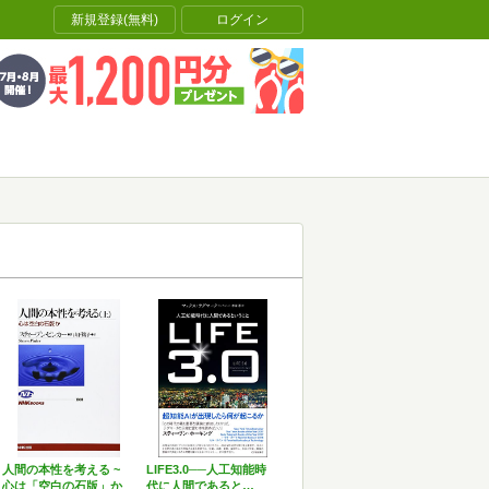
新規登録(無料)
ログイン
人間の本性を考える ~
LIFE3.0──人工知能時
心は「空白の石版」か
代に人間であると…