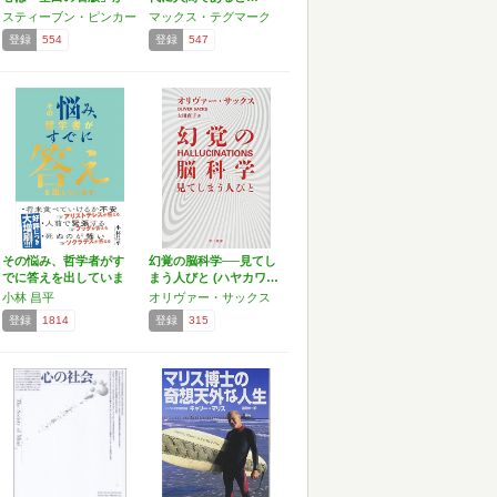
…
スティーブン・ピンカー
マックス・テグマーク
登録
554
登録
547
その悩み、哲学者がす
幻覚の脳科学──見てし
でに答えを出していま
まう人びと (ハヤカワ…
す
小林 昌平
オリヴァー・サックス
登録
1814
登録
315