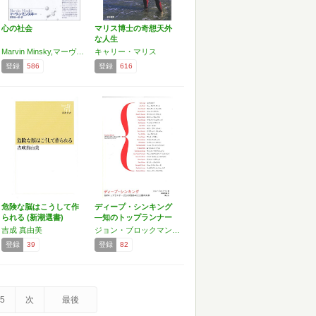
心の社会
マリス博士の奇想天外
な人生
Marvin Minsky,マーヴィン・ミンスキー
キャリー・マリス
登録
586
登録
616
危険な脳はこうして作
ディープ・シンキング
られる (新潮選書)
―知のトップランナー
2…
吉成 真由美
ジョン・ブロックマン,セス・ロイド,ジューディア・パール,スチュアート・ラッセル,ジョージ・ダイソン,ダニエル・C・デネット,ロドニー・ブルックス,フランク・ウィルチェック,マックス・テグマーク,ジャン・タリン,スティーブン・ピンカー,デイヴィッド・ドイッチュ
登録
39
登録
82
5
次
最後