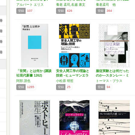
ため…
「気…
…
アルバート エリス
養老 孟司,名越 康文
養老孟司 他
登録
107
登録
426
登録
364
冊
冊
冊
冊
「世間」とは何か (講談
安全人間工学の理論と
服従実験とは何だった
社現代新書 1262)
技術 –ヒューマンエラ
のか―スタンレー・ミ
ー…
ルグ…
阿部 謹也
小松原 明哲
トーマス・ブラス
登録
1285
登録
25
登録
94