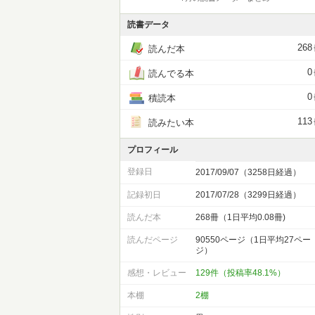
読書データ
268
読んだ本
0
読んでる本
0
積読本
113
読みたい本
プロフィール
登録日
2017/09/07（3258日経過）
記録初日
2017/07/28（3299日経過）
読んだ本
268冊（1日平均0.08冊)
読んだページ
90550ページ（1日平均27ペー
ジ）
感想・レビュー
129件（投稿率48.1%）
本棚
2棚