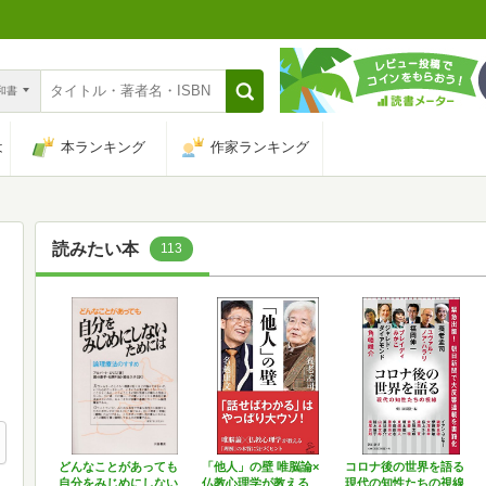
n和書
は
本ランキング
作家ランキング
読みたい本
113
どんなことがあっても
「他人」の壁 唯脳論×
コロナ後の世界を語る
自分をみじめにしない
仏教心理学が教える
現代の知性たちの視線