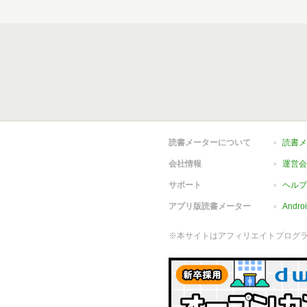
読書メーターについて
読書メ
会社情報
運営会
サポート
ヘルプ
アプリ版読書メーター
Andr
※本サイトはアフィリエイトプログ