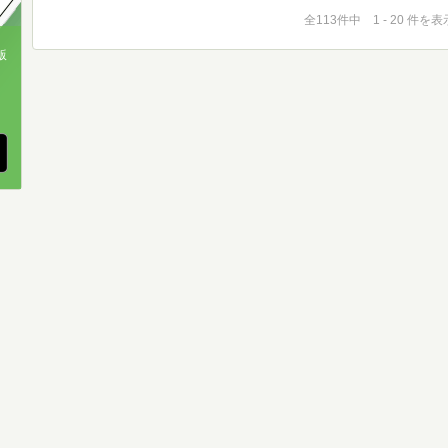
全113件中 1 - 20 件を表
版
、