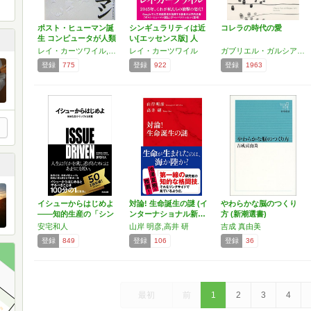
ポスト・ヒューマン誕
シンギュラリティは近
コレラの時代の愛
生 コンピュータが人類
い[エッセンス版] 人
の…
類…
レイ・カーツワイル,井上 健,小野木 明恵,野中香方子,福田 実
レイ・カーツワイル
ガブリエル・ガルシア=マルケス
登録
775
登録
922
登録
1963
イシューからはじめよ
対論! 生命誕生の謎 (イ
やわらかな脳のつくり
――知的生産の「シン
ンターナショナル新…
方 (新潮選書)
プル…
安宅和人
山岸 明彦,高井 研
吉成 真由美
登録
849
登録
106
登録
36
最初
前
1
2
3
4