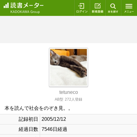
ログイン
新規登録
本を探
tetuneco
AB型
272人登録
本を読んで社会をのぞき見。。
記録初日
2005/12/12
経過日数
7546日経過