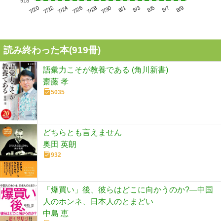
918
7/24
7/30
8/5
7/20
7/26
8/1
8/7
7/22
7/28
8/3
8/9
読み終わった本(
919
冊)
語彙力こそが教養である (角川新書)
齋藤 孝
5035
どちらとも言えません
奥田 英朗
932
「爆買い」後、彼らはどこに向かうのか?―中国
人のホンネ、日本人のとまどい
中島 恵