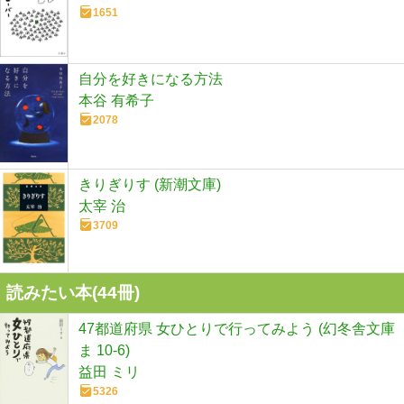
1651
自分を好きになる方法
本谷 有希子
2078
きりぎりす (新潮文庫)
太宰 治
3709
読みたい本(
44
冊)
47都道府県 女ひとりで行ってみよう (幻冬舎文庫
ま 10-6)
益田 ミリ
5326