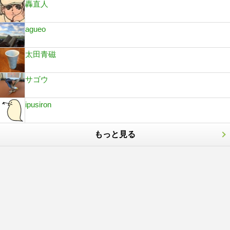
轟直人
agueo
太田青磁
サゴウ
ipusiron
もっと見る