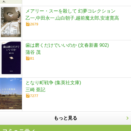
メアリー・スーを殺して 幻夢コレクション
乙一,中田永一,山白朝子,越前魔太郎,安達寛高
2679
歯は磨くだけでいいのか (文春新書 902)
蒲谷 茂
81
となり町戦争 (集英社文庫)
三崎 亜記
7277
もっと見る