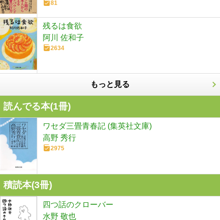
81
残るは食欲
阿川 佐和子
2634
もっと見る
読んでる本(
1
冊)
ワセダ三畳青春記 (集英社文庫)
高野 秀行
2975
積読本(
3
冊)
四つ話のクローバー
水野 敬也