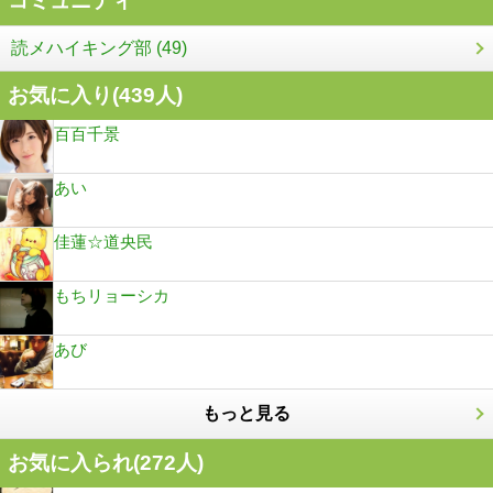
コミュニティ
読メハイキング部 (49)
お気に入り(
439
人)
百百千景
あい
佳蓮☆道央民
もちリョーシカ
あび
もっと見る
お気に入られ(
272
人)