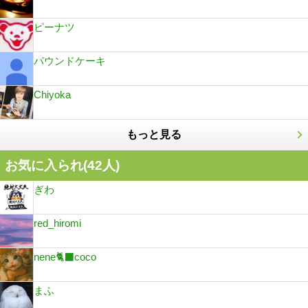
ピーナツ
パウンドケーキ
Chiyoka
もっと見る
お気に入られ(
42
人)
ぎわ
red_hiromi
nene🐈‍⬛coco
まふ