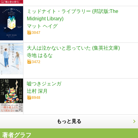
ミッドナイト・ライブラリー (邦訳版:The
Midnight Library)
マット ヘイグ
3047
大人は泣かないと思っていた (集英社文庫)
寺地 はるな
3472
嘘つきジェンガ
辻村 深月
8948
もっと見る
著者グラフ