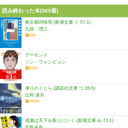
読み終わった本(
365
冊)
東京都同情塔 (新潮文庫 く 57-1)
九段 理江
246
アーモンド
ソン・ウォンピョン
8328
凍りのくじら (講談社文庫 つ 28-5)
辻村 深月
40185
成瀬は天下を取りにいく (新潮文庫 み 73-1)
宮島未奈