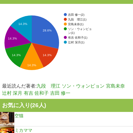
吉田 修一(2)
九段 理江(1)
14.3%
宮島未奈(1)
ソン・ウォンピョ
28.6%
ン(1)
有吉 佐和子(1)
14.3%
辻村 深月(1)
14.3%
14.3%
14.3%
最近読んだ著者:
九段 理江
ソン・ウォンピョン
宮島未奈
辻村 深月
有吉 佐和子
吉田 修一
お気に入り(
26
人)
空猫
ミカママ