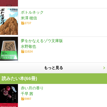
ボトルネック
米澤 穂信
2737
夢をかなえるゾウ文庫版
水野敬也
11024
もっと見る
読みたい本(
66
冊)
赤い月の香り
千早 茜
5997