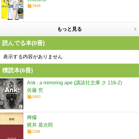
7849
もっと見る
読んでる本(
0
冊)
表示する内容がありません
積読本(
6
冊)
Ank : a mirroring ape (講談社文庫 さ 116-2)
佐藤 究
1693
檸檬
梶井 基次郎
1186