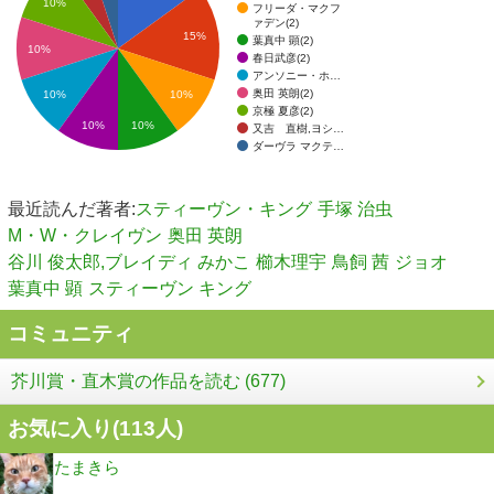
10%
フリーダ・マクフ
ァデン(2)
15%
葉真中 顕(2)
10%
春日武彦(2)
アンソニー・ホ…
奥田 英朗(2)
10%
10%
京極 夏彦(2)
10%
10%
又吉 直樹,ヨシ…
ダーヴラ マクテ…
最近読んだ著者:
スティーヴン・キング
手塚 治虫
M・W・クレイヴン
奥田 英朗
谷川 俊太郎,ブレイディ みかこ
櫛木理宇
鳥飼 茜
ジョオ
葉真中 顕
スティーヴン キング
コミュニティ
芥川賞・直木賞の作品を読む (677)
お気に入り(
113
人)
たまきら