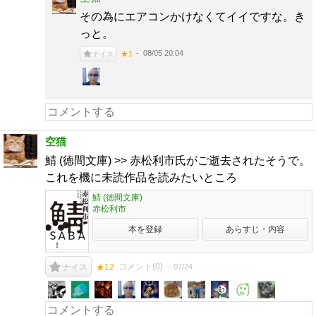
その為にエアコンかけなくてイイですな。き
っと。
08/05 20:04
★1
ナイス
空猫
鯖 (徳間文庫) >> 赤松利市氏がご逝去されたそうで。
これを機に未読作品を読みたいところ
鯖 (徳間文庫)
赤松利市
本を登録
あらすじ・内容
コメント(
0
)
07/24
ナイス
★12