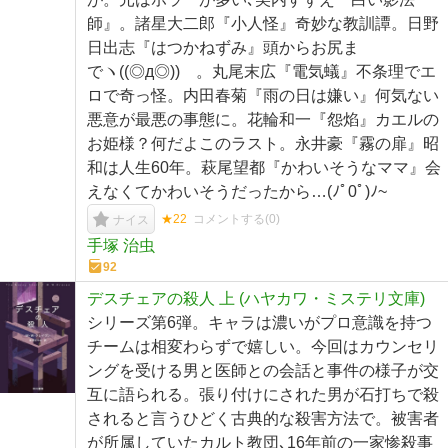
師』。諸星大二郎『小人怪』奇妙な教訓譚。日野
日出志『はつかねずみ』頭からお尻ま
でヽ⁠(⁠(⁠◎⁠д⁠◎⁠)⁠)⁠ゝ。丸尾末広『電気蟻』不条理でエ
ロで奇っ怪。内田春菊『雨の日は嫌い』何気ない
悪意が最悪の事態に。花輪和一『怨焰』カエルの
お姫様？何だよこのラスト。永井豪『霧の扉』昭
和は人生60年。萩尾望都『かわいそうなママ』会
えなくてかわいそうだったから…(⁠ﾉﾟ⁠0ﾟ⁠)⁠ﾉ⁠~
★22
コメントする(
0
)
ナイス
手塚 治虫
92
デスチェアの殺人 上 (ハヤカワ・ミステリ文庫)
シリーズ第6弾。キャラは濃いがプロ意識を持つ
チームは相変わらずで嬉しい。今回はカウンセリ
ングを受ける男と医師との会話と事件の様子が交
互に語られる。張り付けにされた男が石打ちで殺
されると言うひどく古典的な殺害方法で。被害者
が所属していたカルト教団､16年前の一家惨殺事