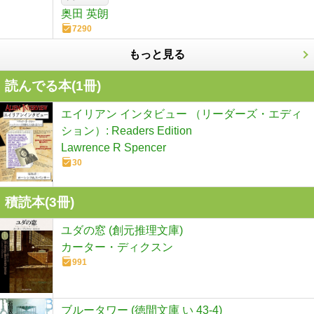
奥田 英朗
7290
もっと見る
読んでる本(
1
冊)
エイリアン インタビュー （リーダーズ・エディ
ション）: Readers Edition
Lawrence R Spencer
30
積読本(
3
冊)
ユダの窓 (創元推理文庫)
カーター・ディクスン
991
ブルータワー (徳間文庫 い 43-4)