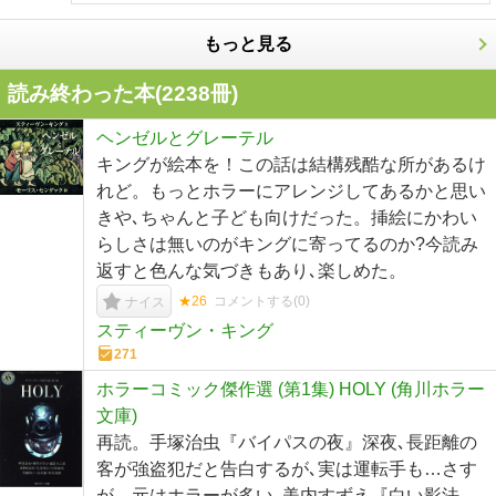
もっと見る
読み終わった本(
2238
冊)
ヘンゼルとグレーテル
キングが絵本を！この話は結構残酷な所があるけ
れど。もっとホラーにアレンジしてあるかと思い
きや､ちゃんと子ども向けだった。挿絵にかわい
らしさは無いのがキングに寄ってるのか?今読み
返すと色んな気づきもあり､楽しめた。
★26
コメントする(
0
)
ナイス
スティーヴン・キング
271
ホラーコミック傑作選 (第1集) HOLY (角川ホラー
文庫)
再読。手塚治虫『バイパスの夜』深夜､長距離の
客が強盗犯だと告白するが､実は運転手も…さす
が。元はホラーが多い､美内すずえ『白い影法