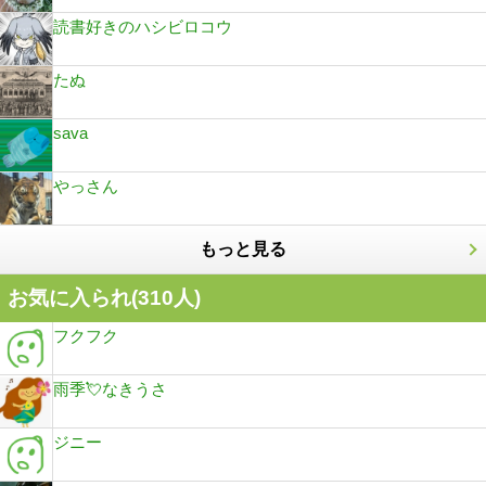
読書好きのハシビロコウ
たぬ
sava
やっさん
もっと見る
お気に入られ(
310
人)
フクフク
雨季💘なきうさ
ジニー