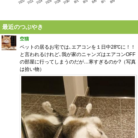
7/24
7/30
8/5
7/20
7/26
8/1
8/7
7/22
7/28
8/3
8/9
最近のつぶやき
空猫
ペットの居るお宅では､エアコンを１日中28℃に！！
と言われるけれど､我が家のニャンズはエアコンOFF
の部屋に行ってしまうのだが…寒すぎるのか?（写真
は拾い物）