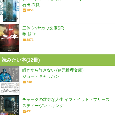
石田 衣良
1850
三体 (ハヤカワ文庫SF)
劉 慈欣
3871
読みたい本(
12
冊)
瞬きすら許さない (創元推理文庫)
ジョー・キャラハン
740
チャックの数奇な人生 イフ・イット・ブリーズ
スティーヴン・キング
491