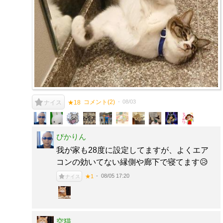
コメント(
2
)
08/03
ナイス
★18
ぴかりん
我が家も28度に設定してますが、よくエア
コンの効いてない縁側や廊下で寝てます😥
08/05 17:20
★1
ナイス
空猫