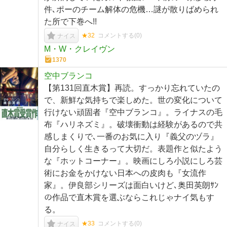
件､ポーのチーム解体の危機…謎が散りばめられ
た所で下巻へ!!
★32
コメントする(
0
)
ナイス
M・W・クレイヴン
1370
空中ブランコ
【第131回直木賞】再読。すっかり忘れていたの
で、新鮮な気持ちで楽しめた。世の変化について
行けない頑固者『空中ブランコ』。ライナスの毛
布『ハリネズミ』。破壊衝動は経験があるので共
感しまくりで､一番のお気に入り『義父のヅラ』
自分らしく生きるって大切だ。表題作と似たよう
な『ホットコーナー』。映画にしろ小説にしろ芸
術にお金をかけない日本への皮肉も『女流作
家』。伊良部シリーズは面白いけど､奥田英朗ｻﾝ
の作品で直木賞を選ぶならこれじゃナイ気もす
る。
★33
コメントする(
0
)
ナイス