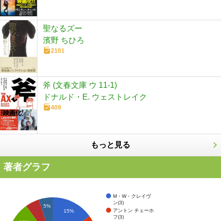
聖なるズー
濱野 ちひろ
2101
斧 (文春文庫 ウ 11-1)
ドナルド・E. ウェストレイク
409
もっと見る
著者グラフ
M・W・クレイヴ
ン(3)
5%
アントン チェーホ
15%
フ(3)