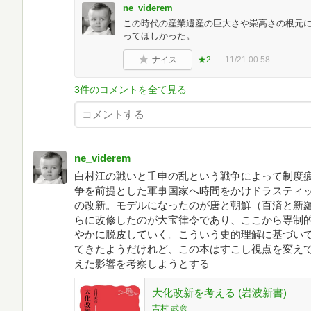
ne_viderem
この時代の産業遺産の巨大さや崇高さの根元
ってほしかった。
ナイス
★2
11/21 00:58
3件のコメントを全て見る
ne_viderem
白村江の戦いと壬申の乱という戦争によって制度
争を前提とした軍事国家へ時間をかけドラスティ
の改新。モデルになったのが唐と朝鮮（百済と新
らに改修したのが大宝律令であり、ここから専制
やかに脱皮していく。こういう史的理解に基づいてと
てきたようだけれど、この本はすこし視点を変え
えた影響を考察しようとする
大化改新を考える (岩波新書)
吉村 武彦