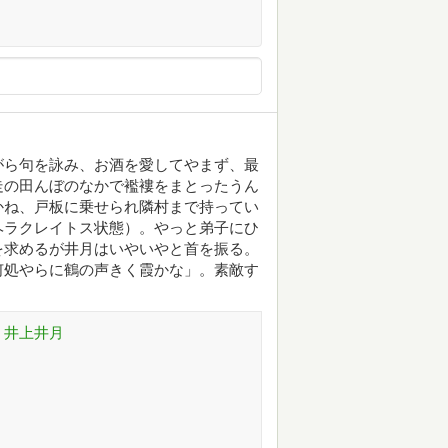
がら句を詠み、お酒を愛してやまず、最
走の田んぼのなかで襤褸をまとったうん
かね、戸板に乗せられ隣村まで持ってい
ヘラクレイトス状態）。やっと弟子にひ
を求めるが井月はいやいやと首を振る。
何処やらに鶴の声きく霞かな」。素敵す
 井上井月