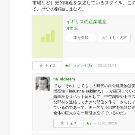
市場など）史的経過を叙述しているスタイル。こ
て、歴史の勉強にはなる。
イギリスの産業遺産
片木 篤
本を登録
あらすじ・内容
ナイス
★5
コメント(
3
)
2018/11/21
ne_viderem
でも、それにしてもこの時代の鉄骨建造物は
崇高性（industrial sublimity）」が
鋼鉄板をリベット留めして、中空鋼管やトラ
な部材を連結して大きな部位を作り、さらに
ているのであって、画一的な小部材を無限に連続
全体の巨大さを一層引き立てているのだ」
ナイス
★2
11/21 00:58