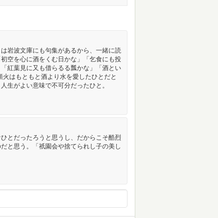
月は岩波文庫にも句集があるから、一緒に読
「初空を心に酒をくむ日かな」「乞食にも投
」「紅葉見に又も借らるる瓢かな」「酒とい
頭火はもともと酒より水を愛したひとだと
と人生がよい意味で不可分だったひと。
なひとだったろうと思うし、だからこそ酷烈
のだと思う。「祇園会や捨てられし子の美し