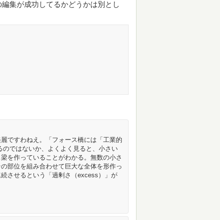
の編集が成功してるかどうかは別とし
美麗ですわねえ。「フォース橋には「工業的
顕現しているのではないか、よくよく見ると、小さい
ス梁を作っていることがわかる。無数の小さ
その部位を組み合わせて巨大な全体を形作っ
させるという「過剰さ（excess）」が