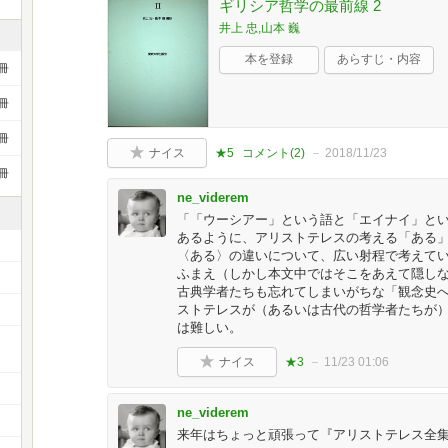
ギリシア哲学の最前線 2
井上 忠,山本 巍
本を登録
あらすじ・内容
冊
冊
冊
ナイス
★5
コメント(
2
)
2018/11/23
冊
ne_viderem
「「ウーシアー」という語と「エイナイ」と
あるように、アリストテレスの考える「ある
〈ある〉の違いについて、広い射程で考えて
ふまえ（しかし本文中ではそこをあえて隠し
古典学者たちも忘れてしまいがちな「観念史
ストテレスが（あるいは古代の哲学者たちが
は難しい。
ナイス
★3
11/23 01:06
ne_viderem
来年はちょっと頑張って『アリストテレス全