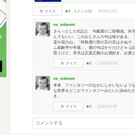
ナイス
★8
コメント(
2
)
2018/11/23
ne_viderem
さらっとした伝記と、句鑑賞の二部構成。井
んでもいい。このおじさんの句は味がある。
版
盃や花の山」「時鳥酒だ四の五の言はさぬぞ
ふ延齢丹や冬籠」。酒の句ばかりだけどｗ 山
、
思うけど、井月は正真正銘のお酒好き。お酒
ナイス
★6
11/23 01:05
ne_viderem
本来、ファンタジーのなかにしかいないよう
な世界をどこかファンタジーみたいに詠めた
き」
ナイス
★5
11/23 01:05