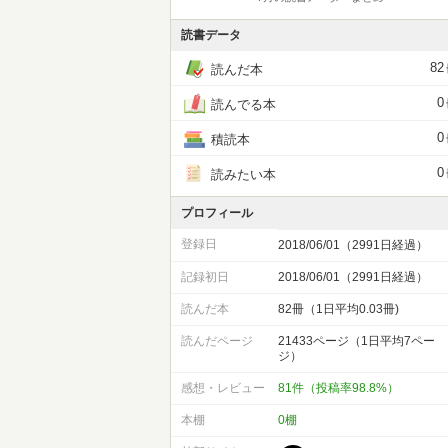
読書データ
82
読んだ本
0
読んでる本
0
積読本
0
読みたい本
プロフィール
登録日
2018/06/01（2991日経過）
記録初日
2018/06/01（2991日経過）
読んだ本
82冊（1日平均0.03冊)
読んだページ
21433ページ（1日平均7ペー
ジ）
感想・レビュー
81件（投稿率98.8%）
本棚
0棚