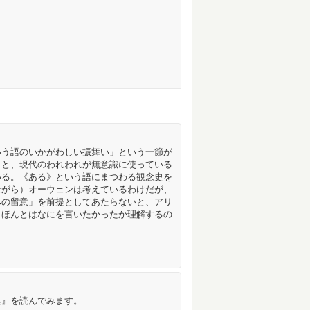
いう語のいかがわしい振舞い」という一節が
」と、現代のわれわれが無意識に使っている
いる。《ある》という語にまつわる観念史を
ながら）オーウェンは考えているわけだが、
への留意」を前提としてあたらないと、アリ
）ほんとはなにを言いたかったか理解するの
集』を読んでみます。