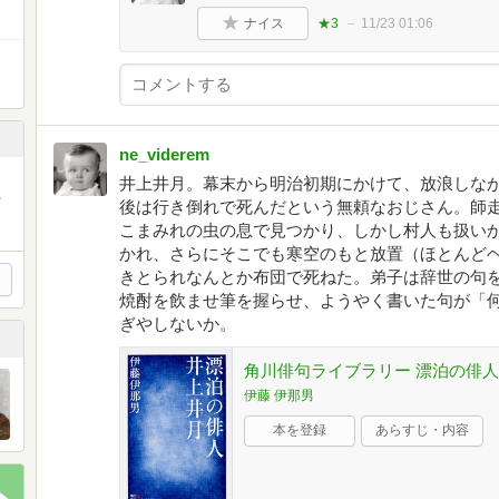
ナイス
★3
11/23 01:06
ne_viderem
井上井月。幕末から明治初期にかけて、放浪しな
後は行き倒れで死んだという無頼なおじさん。師
こまみれの虫の息で見つかり、しかし村人も扱い
かれ、さらにそこでも寒空のもと放置（ほとんど
きとられなんとか布団で死ねた。弟子は辞世の句
焼酎を飲ませ筆を握らせ、ようやく書いた句が「
ぎやしないか。
角川俳句ライブラリー 漂泊の俳人
伊藤 伊那男
本を登録
あらすじ・内容