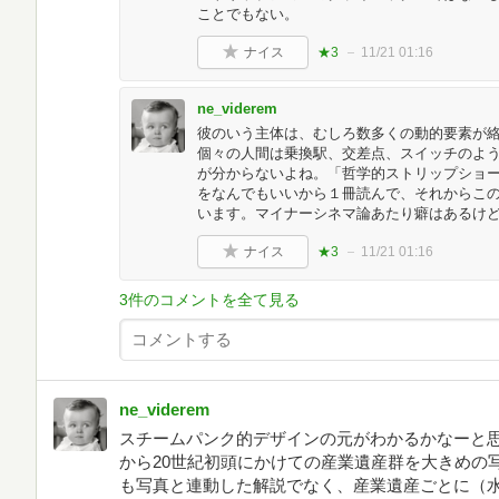
ことでもない。
ナイス
★3
11/21 01:16
ne_viderem
彼のいう主体は、むしろ数多くの動的要素が
個々の人間は乗換駅、交差点、スイッチのよう
が分からないよね。「哲学的ストリップショ
をなんでもいいから１冊読んで、それからこ
います。マイナーシネマ論あたり癖はあるけ
ナイス
★3
11/21 01:16
3件のコメントを全て見る
ne_viderem
スチームパンク的デザインの元がわかるかなーと思
から20世紀初頭にかけての産業遺産群を大きめの
も写真と連動した解説でなく、産業遺産ごとに（