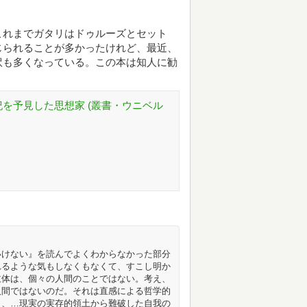
これまでガタリはドゥルーズとセット
じられることが多かったけれど、最近、
訳も多くなっている。この本は知人に勧
紀を予見した思想家 (叢書・ウニベル
いけない』を読んでよくわからなかった部分
れるような気もしなくもなくて、すこし明か
主体は、個々の人間のことではない。考え、
人間ではないのだ。それは直感による哲学的
し、…現実の実存的領土から難破した自我の