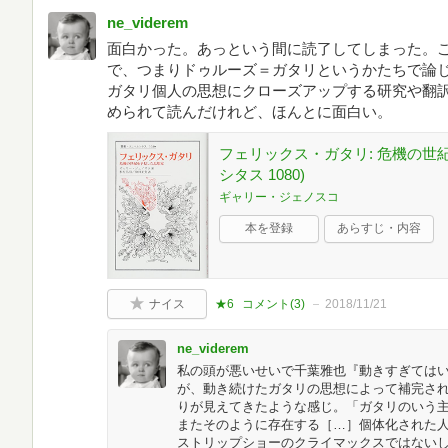
ne_viderem
面白かった。あっという間に読了してしまった。
で、つまりドゥルーズ＝ガタリというかたちで論
ガタリ個人の思想にクローズアップする研究や翻
められて読んだけれど、ほんとに面白い。
フェリックス・ガタリ: 危機の世
シタス 1080)
ギャリー・ジェノスコ
本を登録
あらすじ・内容
ナイス
★6
コメント(
3
)
2018/11/21
ne_viderem
私の頭が悪いせいで千葉雅也『動きすぎては
が、動き続けたガタリの思想によって補完さ
りが見えてきたような感じ。「ガタリのいう
またそのように存在する［…］個体化された
ストリップショーのクライマックスではない