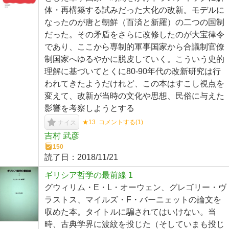
体・再構築する試みだった大化の改新。モデルに
なったのが唐と朝鮮（百済と新羅）の二つの国制
だった。その矛盾をさらに改修したのが大宝律令
であり、ここから専制的軍事国家から合議制官僚
制国家へゆるやかに脱皮していく。こういう史的
理解に基づいてとくに80-90年代の改新研究は行
われてきたようだけれど、この本はすこし視点を
変えて、改新が当時の文化や思想、民俗に与えた
影響を考察しようとする
★13
コメントする(
1
)
ナイス
吉村 武彦
150
読了日：
2018/11/21
ギリシア哲学の最前線 1
グウィリム・E・L・オーウェン、グレゴリー・ヴ
ラストス、マイルズ・F・バーニェットの論文を
収めた本。タイトルに騙されてはいけない。当
時、古典学界に波紋を投じた（そしていまも投じ