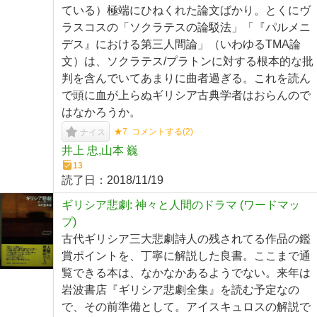
ている）極端にひねくれた論文ばかり。とくにヴ
ラスコスの「ソクラテスの論駁法」「『パルメニ
デス』における第三人間論」（いわゆるTMA論
文）は、ソクラテス/プラトンに対する根本的な批
判を含んでいてあまりに曲者過ぎる。これを読ん
で頭に血が上らぬギリシア古典学者はおらんので
はなかろうか。
★7
コメントする(
2
)
ナイス
井上 忠,山本 巍
13
読了日：
2018/11/19
ギリシア悲劇: 神々と人間のドラマ (ワードマッ
プ)
古代ギリシア三大悲劇詩人の残されてる作品の鑑
賞ポイントを、丁寧に解説した良書。ここまで通
覧できる本は、なかなかあるようでない。来年は
岩波書店『ギリシア悲劇全集』を読む予定なの
で、その前準備として。アイスキュロスの解説で