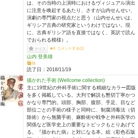
は、その当時の上演時におけるヴィジュアル演出
に注意を喚起するあたり、さすが山内せんせい、
演劇の専門家の視点だと思う（山内せんせいは、
ギリシア古典の研究家というわけではない。現
に、古典ギリシア語を直接ではなく、英訳で読ん
でおられる模様）。
★6
コメントする(
1
)
ナイス
山内 登美雄
11
読了日：
2018/11/19
描かれた手術 (Wellcome collection)
主に19世紀の外科手術に関する精細なカラー図版
を多く掲載している。大判で解説も懇切丁寧かつ
かなり専門的。頭部、胸部、腹部、手足、目など
部位ごとの手術の様子と同時に、制腐消毒法（切
除術）から無菌手術、麻酔術や戦争と外科医学の
関係など医学史上の重要なトピックもとりあげて
る。『描かれた病』と対になる本。絵（彩色石版