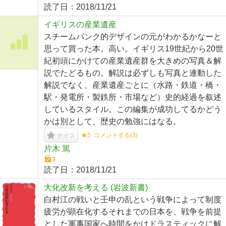
読了日：
2018/11/21
イギリスの産業遺産
スチームパンク的デザインの元がわかるかなーと
思って買った本。高い。イギリス19世紀から20世
紀初頭にかけての産業遺産群を大きめの写真＆解
説でたどるもの。解説は必ずしも写真と連動した
解説でなく、産業遺産ごとに（水路・鉄道・橋・
駅・発電所・製鉄所・市場など）史的経過を叙述
しているスタイル。この編集が成功してるかどう
かは別として、歴史の勉強にはなる。
★5
コメントする(
3
)
ナイス
片木 篤
3
読了日：
2018/11/21
大化改新を考える (岩波新書)
白村江の戦いと壬申の乱という戦争によって制度
疲労が顕在化するそれまでの日本を、戦争を前提
とした軍事国家へ時間をかけドラスティックに解