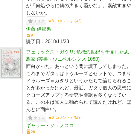
が「何処やらに鶴の声きく霞かな」。素敵すぎや
しないか。
★8
コメントする(
2
)
ナイス
伊藤 伊那男
9
読了日：
2018/11/23
フェリックス・ガタリ: 危機の世紀を予見した思
想家 (叢書・ウニベルシタス 1080)
面白かった。あっという間に読了してしまった。
これまでガタリはドゥルーズとセットで、つまり
ドゥルーズ＝ガタリというかたちで論じられるこ
とが多かったけれど、最近、ガタリ個人の思想に
クローズアップする研究や翻訳も多くなってい
る。この本は知人に勧められて読んだけれど、ほ
んとに面白い。
★6
コメントする(
3
)
ナイス
ギャリー・ジェノスコ
28