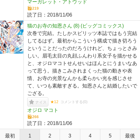
マーガレット・アトウッド
219
読了日：
2018/11/06
猫のお寺の知恩さん (8) (ビッグコミックス)
次巻で完結。たしかスピリッツ本誌ではもう完結
してるはず。最初からこういう構成で描き切ろう
ということだったのだろうけれど、ちょっとさみ
しい。眉毛太目の丸顔ふんわり系女子を描かせる
と、オジロマコトせんせいはほんとにうまいなあ
って思う。描きこみされまくった猫の動きや表
情、お寺の光景なんかも柔らかい光を感じさせ
て、いつも素敵すぎる。知恩さんと結婚したいで
ござる。
★12
コメントする(
0
)
ナイス
オジロ マコト
266
読了日：
2018/11/06
最初
1
2
3
4
5
最後