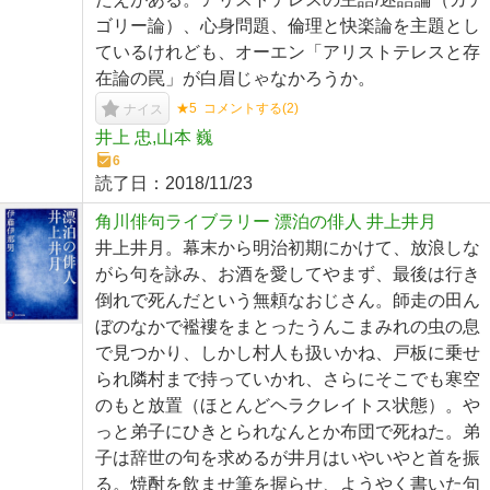
ゴリー論）、心身問題、倫理と快楽論を主題とし
ているけれども、オーエン「アリストテレスと存
在論の罠」が白眉じゃなかろうか。
★5
コメントする(
2
)
ナイス
井上 忠,山本 巍
6
読了日：
2018/11/23
角川俳句ライブラリー 漂泊の俳人 井上井月
井上井月。幕末から明治初期にかけて、放浪しな
がら句を詠み、お酒を愛してやまず、最後は行き
倒れで死んだという無頼なおじさん。師走の田ん
ぼのなかで襤褸をまとったうんこまみれの虫の息
で見つかり、しかし村人も扱いかね、戸板に乗せ
られ隣村まで持っていかれ、さらにそこでも寒空
のもと放置（ほとんどヘラクレイトス状態）。や
っと弟子にひきとられなんとか布団で死ねた。弟
子は辞世の句を求めるが井月はいやいやと首を振
る。焼酎を飲ませ筆を握らせ、ようやく書いた句