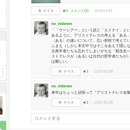
ナイス
★5
コメント(
2
)
2018/11/23
ne_viderem
「「ウーシアー」という語と「エイナイ」と
あるように、アリストテレスの考える「ある
〈ある〉の違いについて、広い射程で考えて
ふまえ（しかし本文中ではそこをあえて隠し
古典学者たちも忘れてしまいがちな「観念史
ストテレスが（あるいは古代の哲学者たちが
は難しい。
ナイス
★3
11/23 01:06
ne_viderem
来年はちょっと頑張って『アリストテレス全
ナイス
★3
11/23 01:06