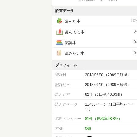
読書データ
82
読んだ本
0
読んでる本
0
積読本
0
読みたい本
プロフィール
登録日
2018/06/01（2989日経過）
記録初日
2018/06/01（2989日経過）
読んだ本
82冊（1日平均0.03冊)
読んだページ
21433ページ（1日平均7ペー
ジ）
感想・レビュー
81件（投稿率98.8%）
本棚
0棚