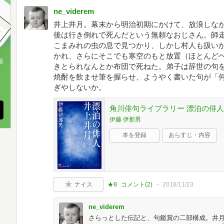
ne_viderem
井上井月。幕末から明治初期にかけて、放浪しな
後は行き倒れで死んだという無頼なおじさん。師
こまみれの虫の息で見つかり、しかし村人も扱い
かれ、さらにそこでも寒空のもと放置（ほとんど
版
きとられなんとか布団で死ねた。弟子は辞世の句
焼酎を飲ませ筆を握らせ、ようやく書いた句が「
、
ぎやしないか。
角川俳句ライブラリー 漂泊の俳人
伊藤 伊那男
本を登録
あらすじ・内容
ナイス
★8
コメント(
2
)
2018/11/23
ne_viderem
さらっとした伝記と、句鑑賞の二部構成。井