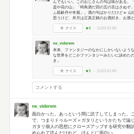
んでもいい。このおじさんの句は味がある。
盃や花の山」「時鳥酒だ四の五の言はさぬぞ
ふ延齢丹や冬籠」。酒の句ばかりだけどｗ 山
思うけど、井月は正真正銘のお酒好き。お酒
ナイス
★6
11/23 01:05
ne_viderem
本来、ファンタジーのなかにしかいないよう
な世界をどこかファンタジーみたいに詠めた
き」
ナイス
★5
11/23 01:05
ne_viderem
面白かった。あっという間に読了してしまった。
で、つまりドゥルーズ＝ガタリというかたちで論
ガタリ個人の思想にクローズアップする研究や翻
められて読んだけれど、ほんとに面白い。