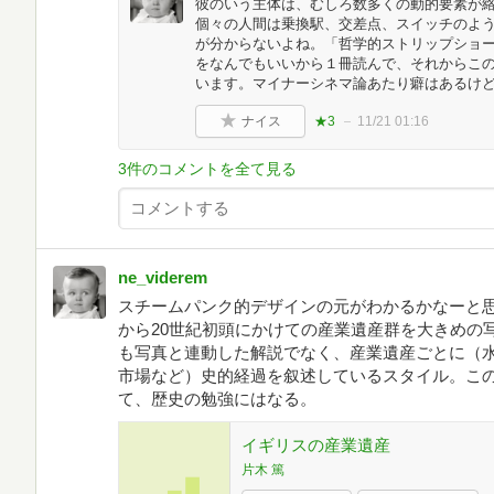
彼のいう主体は、むしろ数多くの動的要素が
個々の人間は乗換駅、交差点、スイッチのよう
が分からないよね。「哲学的ストリップショ
をなんでもいいから１冊読んで、それからこ
います。マイナーシネマ論あたり癖はあるけ
ナイス
★3
11/21 01:16
3件のコメントを全て見る
ne_viderem
スチームパンク的デザインの元がわかるかなーと思
から20世紀初頭にかけての産業遺産群を大きめの
も写真と連動した解説でなく、産業遺産ごとに（
市場など）史的経過を叙述しているスタイル。こ
て、歴史の勉強にはなる。
イギリスの産業遺産
片木 篤