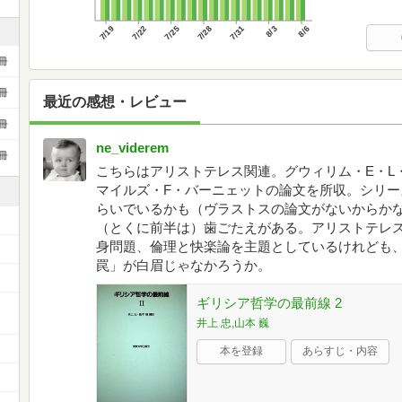
7/19
7/22
7/25
7/28
7/31
8/3
8/6
冊
冊
最近の感想・レビュー
冊
ne_viderem
冊
こちらはアリストテレス関連。グウィリム・E・L
マイルズ・F・バーニェットの論文を所収。シリ
らいでいるかも（ヴラストスの論文がないからか
（とくに前半は）歯ごたえがある。アリストテレス
身問題、倫理と快楽論を主題としているけれども
罠」が白眉じゃなかろうか。
ギリシア哲学の最前線 2
井上 忠,山本 巍
本を登録
あらすじ・内容