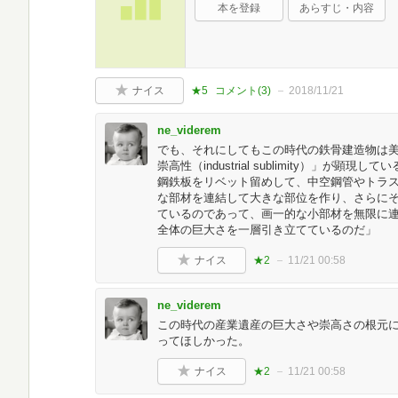
本を登録
あらすじ・内容
ナイス
★5
コメント(
3
)
2018/11/21
ne_viderem
でも、それにしてもこの時代の鉄骨建造物は
崇高性（industrial sublimity）」が
鋼鉄板をリベット留めして、中空鋼管やトラ
な部材を連結して大きな部位を作り、さらに
ているのであって、画一的な小部材を無限に連続
全体の巨大さを一層引き立てているのだ」
ナイス
★2
11/21 00:58
ne_viderem
この時代の産業遺産の巨大さや崇高さの根元
ってほしかった。
ナイス
★2
11/21 00:58