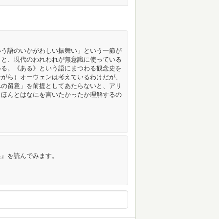
いう語のいかがわしい振舞い」という一節が
」と、現代のわれわれが無意識に使っている
いる。《ある》という語にまつわる観念史を
ながら）オーウェンは考えているわけだが、
への留意」を前提としてあたらないと、アリ
）ほんとはなにを言いたかったか理解するの
集』を読んでみます。