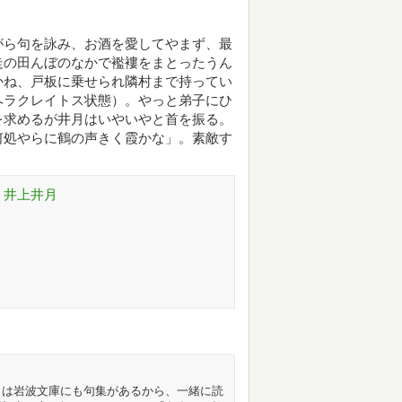
がら句を詠み、お酒を愛してやまず、最
走の田んぼのなかで襤褸をまとったうん
かね、戸板に乗せられ隣村まで持ってい
ヘラクレイトス状態）。やっと弟子にひ
を求めるが井月はいやいやと首を振る。
何処やらに鶴の声きく霞かな」。素敵す
 井上井月
月は岩波文庫にも句集があるから、一緒に読