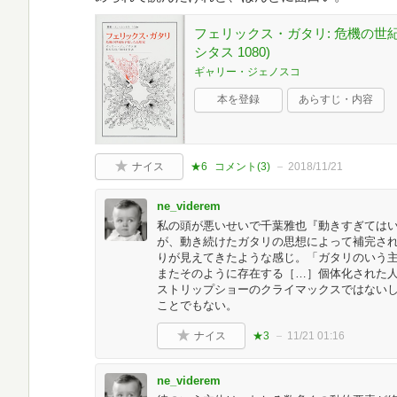
フェリックス・ガタリ: 危機の世
シタス 1080)
ギャリー・ジェノスコ
本を登録
あらすじ・内容
ナイス
★6
コメント(
3
)
2018/11/21
ne_viderem
私の頭が悪いせいで千葉雅也『動きすぎては
が、動き続けたガタリの思想によって補完さ
りが見えてきたような感じ。「ガタリのいう
またそのように存在する［…］個体化された
ストリップショーのクライマックスではない
ことでもない。
ナイス
★3
11/21 01:16
ne_viderem