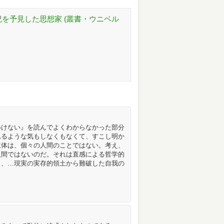
紀を予見した思想家 (叢書・ウニベル
いけない』を読んでよくわからなかった部分
れるような気もしなくもなくて、すこし明か
主体は、個々の人間のことではない。考え、
人間ではないのだ。それは直感による哲学的
し、…現実の実存的領土から難破した自我の