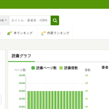
n和書
は
本ランキング
作家ランキング
読書グラフ
著者
読書ページ数
読書冊数
ページ数
冊数
21435
84
21434
83
21433
82
21432
81
21431
80