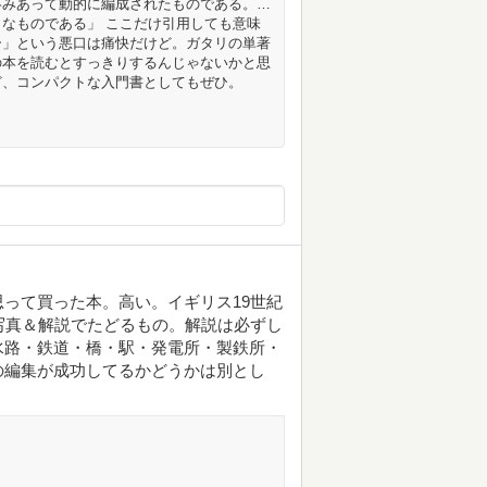
絡みあって動的に編成されたものである。…
なものである」 ここだけ引用しても意味
ー」という悪口は痛快だけど。ガタリの単著
の本を読むとすっきりするんじゃないかと思
ど、コンパクトな入門書としてもぜひ。
って買った本。高い。イギリス19世紀
写真＆解説でたどるもの。解説は必ずし
水路・鉄道・橋・駅・発電所・製鉄所・
の編集が成功してるかどうかは別とし