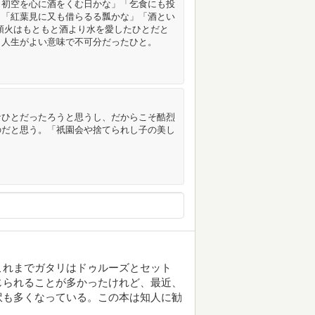
「初空を心に酒をくむ日かな」「乞食にも投
」「紅葉見に又も借らるる瓢かな」「酒とい
頭火はもともと酒より水を愛したひとだと
と人生がよい意味で不可分だったひと。
なひとだったろうと思うし、だからこそ酷烈
のだと思う。「祇園会や捨てられし子の美し
これまでガタリはドゥルーズとセット
じられることが多かったけれど、最近、
訳も多くなっている。この本は知人に勧