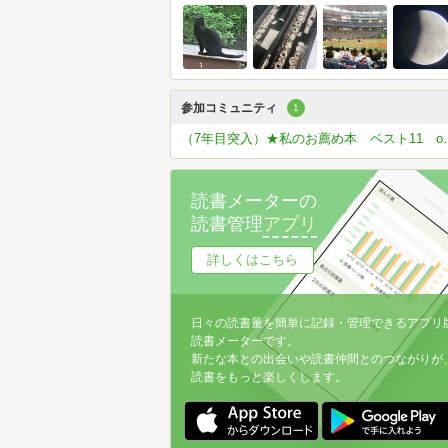
参加コミュニティ
1
（7年目突入）★私の
読書メーターの
読書管理
アプリ
詳しくはこちら
日々の読書量を簡単に記録・管理できるアプリ
読書メーターです。
新たな本との出会いや読書仲間とのつながりが
読書をもっと楽しくします。