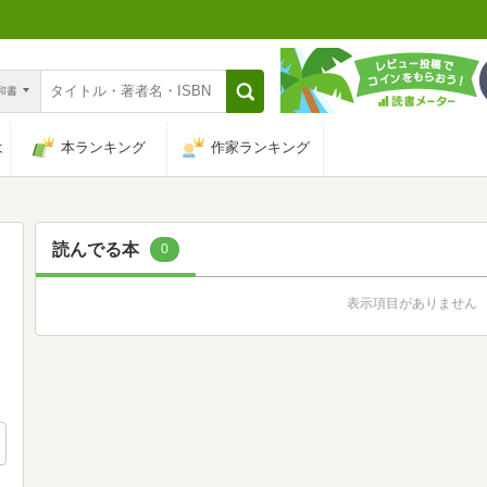
n和書
は
本ランキング
作家ランキング
読んでる本
0
表示項目がありません