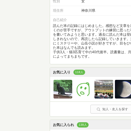
性別
女
現住所
神奈川県
自己紹介
読んだ本の記録にはじめました。感想など文章を
くのが苦手ですが、アウトプットの練習に思った
を書いてみようと思います。過去に読んだ本は登
しきれないので、再読したら記録していきます。
にミステリーや、山岳小説が好きですが、目をひ
た本はなんでも読みます。
子供3人・猫3匹育て中の40代後半。読書量は、
によってまちまちです。
お気に入り
118人
知人・友人を探す
お気に入られ
138人