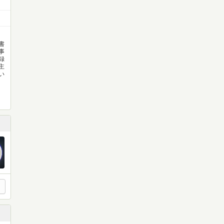
書
事
録
主
い
月