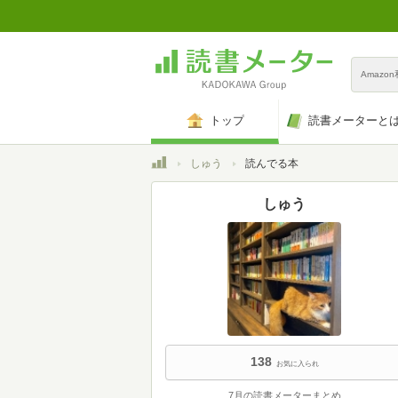
Amazo
トップ
読書メーターと
トップ
しゅう
読んでる本
しゅう
138
お気に入られ
7月の読書メーターまとめ