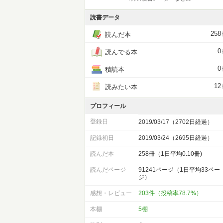
読書データ
258
読んだ本
0
読んでる本
0
積読本
12
読みたい本
プロフィール
登録日
2019/03/17（2702日経過）
記録初日
2019/03/24（2695日経過）
読んだ本
258冊（1日平均0.10冊)
読んだページ
91241ページ（1日平均33ペー
ジ）
感想・レビュー
203件（投稿率78.7%）
本棚
5棚