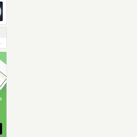
お薦め本 ベスト11 or ベスト5
版
、