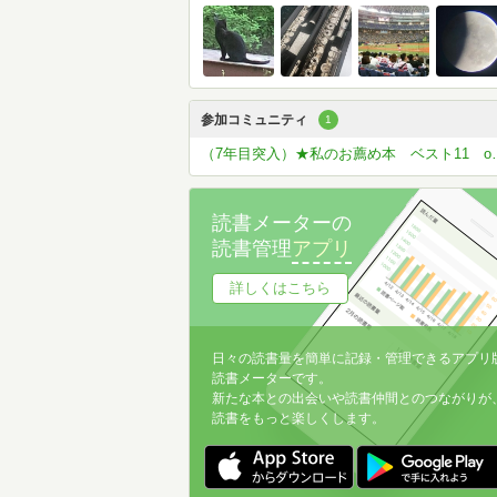
参加コミュニティ
1
（7年目突入）★私の
読書メーターの
読書管理
アプリ
詳しくはこちら
日々の読書量を簡単に記録・管理できるアプリ
読書メーターです。
新たな本との出会いや読書仲間とのつながりが
読書をもっと楽しくします。