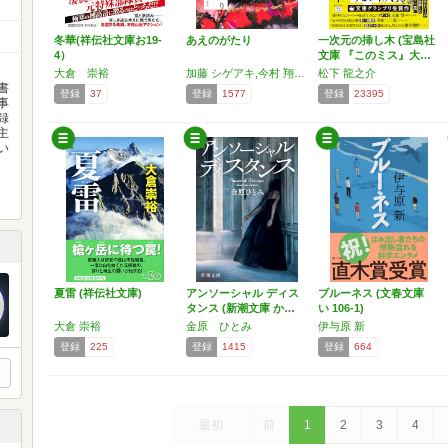
冬華(祥伝社文庫お19-
あえのがたり
一次元の挿し木 (宝島社
4）
文庫 『このミス』大…
大倉 崇裕
加藤 シゲアキ,今村 翔吾,小川 哲,佐藤 究,朝井 リョウ,柚木 麻子,荒木 あかね,今村 昌弘,蝉谷 めぐ実,麻布競馬場
松下 龍之介
書
登録
37
登録
1577
登録
23395
事
録
主
い
月
夏雷 (祥伝社文庫)
アンソーシャル ディス
ブルーネス (文春文庫
タンス (新潮文庫 か…
い 106-1)
大倉 崇裕
金原 ひとみ
伊与原 新
登録
225
登録
1415
登録
664
最初
前
1
2
3
4