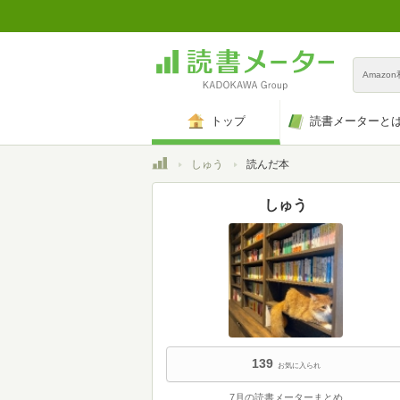
Amazo
トップ
読書メーターと
トップ
しゅう
読んだ本
しゅう
139
お気に入られ
7月の読書メーターまとめ