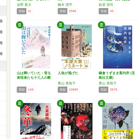
山…
迫野 貴大
櫛木 理宇
萩原 浩司
登録
11
登録
3596
登録
35
冊
冊
冊
冊
山は輝いていた：登る
人魚が逃げた
鎌倉うずまき案内所 (宝
表現者たち十三人の断
島社文庫)
章 …
青山 美智子
青山 美智子
登録
149
登録
10965
登録
3978