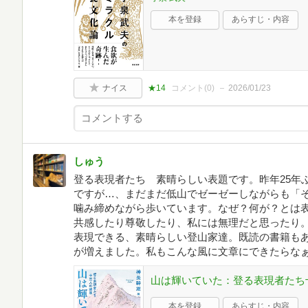
本を登録
あらすじ・内容
ナイス
★14
コメント(
0
)
2026/01/23
しゅう
登る表現者たち 素晴らしい表題です。昨年25年
ですが…、まだまだ低山でゼーゼーしながらも「
噛み締めながら歩いています。なぜ？何が？とは
共感したり尊敬したり、私には無理だと思ったり
表現できる、素晴らしい登山家達。既読の書籍も
が増えました。私もこんな風に文章にできたらな
山は輝いていた：登る表現者たち十三人
本を登録
あらすじ・内容