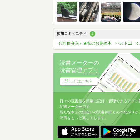
参加コミュニティ
1
（7年目突入）★私の
読書メーターの
読書管理
アプリ
詳しくはこちら
日々の読書量を簡単に記録・管理できるアプリ
読書メーターです。
新たな本との出会いや読書仲間とのつながりが
読書をもっと楽しくします。