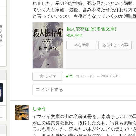
れました。暴力的な性癖、死を見たいという衝動
ていく人と家族。最後、含みを持たせた終わり方
と言っていいのか、今後どうなっていくのか興味
書
殺人依存症 (幻冬舎文庫)
事
櫛木 理宇
録
主
い
本を登録
あらすじ・内容
月
ナイス
★25
コメント(
0
)
2026/02/15
しゅう
ヤマケイ文庫の山の名著50冊を、素晴らしい山の
が山の編集長萩原氏。抜粋した文も、写真も素晴
ラムも良かった。読みたい本がどんどん増えてい
く、きっと感性が豊かだったのでしょう。私も登