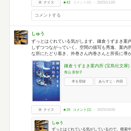
ナイス
★42
コメント(
0
)
2025/11/20
しゅう
ずっとはぐれている気がします。鎌倉うずまき案
しずつつながっていく。空間の描写も秀逸、案内
な所にたどり着き、外巻さん内巻さんと所長に導
鎌倉うずまき案内所 (宝島社文庫)
青山 美智子
本を登録
あらすじ・内容
ナイス
★26
コメント(
1
)
2025/10/30
しゅう
ずっとはぐれている気がしているので、模索