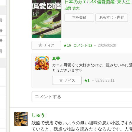
日本のカエル48 偏愛図鑑: 東
迫野 貴大
本を登録
あらすじ・内容
冊
冊
冊
ナイス
★16
コメント(
1
)
2026/02/28
冊
真香
カエル可愛くて大好きなので、読みたい本に登
とうございます✨️
ナイス
★1
02/28 23:11
しゅう
残酷で残虐で救いようの無い後味の悪い小説です
ていると、残虐な物語を読みたくなるんです。人