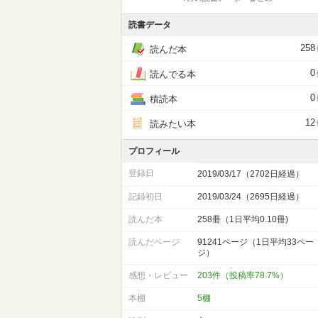
読書データ
258
読んだ本
0
読んでる本
0
積読本
12
読みたい本
プロフィール
登録日
2019/03/17（2702日経過）
記録初日
2019/03/24（2695日経過）
読んだ本
258冊（1日平均0.10冊)
読んだページ
91241ページ（1日平均33ペー
ジ）
感想・レビュー
203件（投稿率78.7%）
本棚
5棚