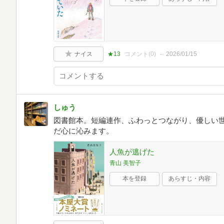
ナイス
★13
コメント(
0
)
2026/01/15
しゅう
図書館本。短編連作、ふわっとつながり、優しい
だ心に沁みます。
人魚が逃げた
青山 美智子
本を登録
あらすじ・内容