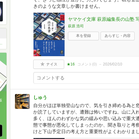
きのような文章しか書けません。
ヤマケイ文庫 萩原編集長の山塾 
萩原 浩司
本を登録
あらすじ・内容
お薦め本 ベスト11 or ベスト5
ナイス
★16
コメント(
0
)
2026/02/10
しゅう
版
自分がほぼ単独登山なので、気を引き締める為と
、
か読了していますが、遭難は怖いですね。山に入
多く、ほんのわずかな気の緩みや思い込みで重大
態で事態が悪化してしまったのか、聞き取りと考
けと下山予定日の考え方と重要性がよくわかりま