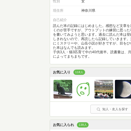
性別
女
現住所
神奈川県
自己紹介
読んだ本の記録にはじめました。感想など文章を
くのが苦手ですが、アウトプットの練習に思った
を書いてみようと思います。過去に読んだ本は登
しきれないので、再読したら記録していきます。
にミステリーや、山岳小説が好きですが、目をひ
た本はなんでも読みます。
子供3人・猫3匹育て中の40代後半。読書量は、
によってまちまちです。
お気に入り
118人
知人・友人を探す
お気に入られ
138人