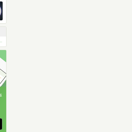
お薦め本 ベスト11 or ベスト5
版
、