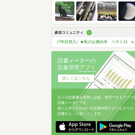
参加コミュニティ
1
（7年目突入）★私の
読書メーターの
読書管理
アプリ
詳しくはこちら
日々の読書量を簡単に記録・管理できるアプリ
読書メーターです。
新たな本との出会いや読書仲間とのつながりが
読書をもっと楽しくします。