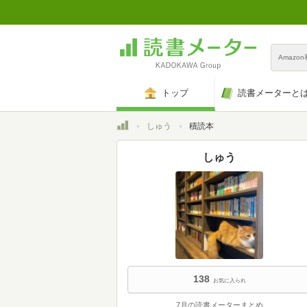
Amazo
トップ
読書メーターと
トップ
しゅう
積読本
しゅう
138
お気に入られ
7月の読書メーターまとめ