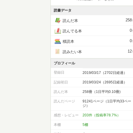
読書データ
258
読んだ本
0
読んでる本
0
積読本
12
読みたい本
プロフィール
登録日
2019/03/17（2702日経過）
記録初日
2019/03/24（2695日経過）
読んだ本
258冊（1日平均0.10冊)
読んだページ
91241ページ（1日平均33ペー
ジ）
感想・レビュー
203件（投稿率78.7%）
本棚
5棚