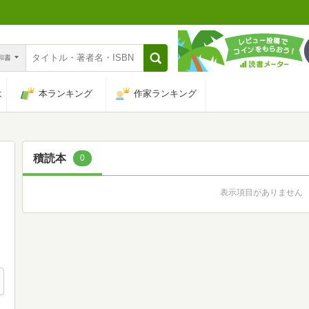
n和書
は
本ランキング
作家ランキング
積読本
0
表示項目がありません