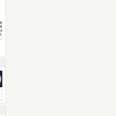
書
事
録
主
い
月