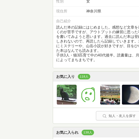
性別
女
現住所
神奈川県
自己紹介
読んだ本の記録にはじめました。感想など文章を
くのが苦手ですが、アウトプットの練習に思った
を書いてみようと思います。過去に読んだ本は登
しきれないので、再読したら記録していきます。
にミステリーや、山岳小説が好きですが、目をひ
た本はなんでも読みます。
子供3人・猫3匹育て中の40代後半。読書量は、
によってまちまちです。
お気に入り
118人
知人・友人を探す
お気に入られ
138人