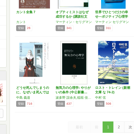
カント全集 7
オプティミストはなぜ
世界でひとつだけの幸
成功するか (講談社文
せ―ポジティブ心理学
庫…
が教…
カント
マーティン・セリグマン
マーティン セリグマン
登録
26
登録
341
登録
311
どうせ死んでしまうの
無気力の心理学: やりが
ロスト・トレイン (新潮
に、なぜいま死んでは
いの条件 (中公新書…
文庫 な 74-2)
いけ…
中島 義道
波多野 誼余夫,稲垣 佳世子
中村 弦
登録
716
登録
437
登録
506
最初
前
1
2
次