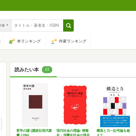
n和書
は
本ランキング
作家ランキング
読みたい本
23
哲学の謎 (講談社現代新
現代社会の理論: 情報
構造と力―記号論を超
書 1286)
化・消費化社会の現在
えて