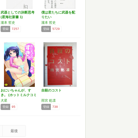
武器としての決断思考
僕は君たちに武器を配
(星海社新書 1)
りたい
瀧本 哲史
瀧本 哲史
登録
7257
登録
5729
おにいちゃんが、す
自殺のコスト
き。 (ホットミルクコミ
ッ…
犬星
雨宮 処凛
登録
95
登録
738
最後