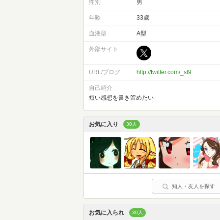
性別
男
年齢
33歳
血液型
A型
外部サイト
URL/ブログ
http://twitter.com/_st9
自己紹介
短い感想を書き留めたい
お気に入り
30人
知人・友人を探す
お気に入られ
30人