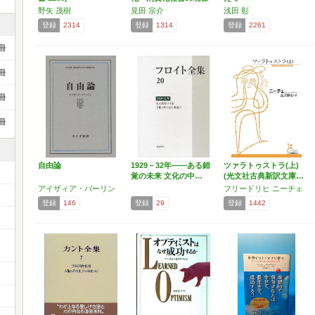
と…
野矢 茂樹
見田 宗介
浅田 彰
登録
2314
登録
1314
登録
2261
冊
冊
冊
冊
自由論
1929－32年――ある錯
ツァラトゥストラ(上)
覚の未来 文化の中…
(光文社古典新訳文庫…
アイザィア・バーリン
フリードリヒ ニーチェ
登録
146
登録
29
登録
1442