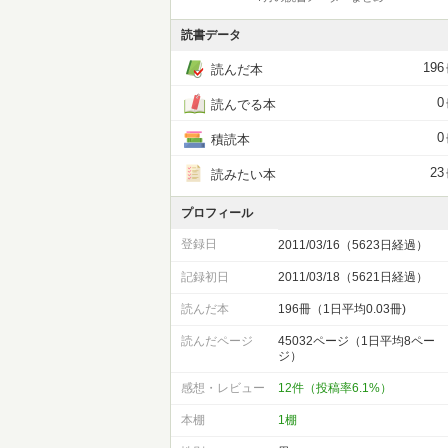
読書データ
196
読んだ本
0
読んでる本
0
積読本
23
読みたい本
プロフィール
登録日
2011/03/16（5623日経過）
記録初日
2011/03/18（5621日経過）
読んだ本
196冊（1日平均0.03冊)
読んだページ
45032ページ（1日平均8ペー
ジ）
感想・レビュー
12件（投稿率6.1%）
本棚
1棚