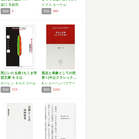
森口 美都男
トマス ネーゲル
登録
3
登録
390
死にいたる病 (ちくま学
意志と表象としての世
芸文庫 キ 3-1)
界 I (中公クラシック…
セーレン キルケゴール
A.ショーペンハウアー
登録
723
登録
1192