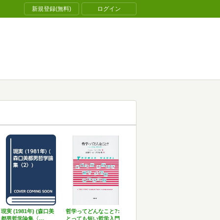
新規登録(無料)
ログイン
現実 (1981年) (森口美
哲学ってどんなこと?:
都男哲学論集〈…
とっても短い哲学入門