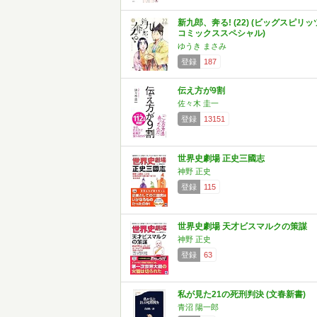
新九郎、奔る! (22) (ビッグスピリッ
コミックススペシャル)
ゆうき まさみ
登録
187
伝え方が9割
佐々木 圭一
登録
13151
世界史劇場 正史三國志
神野 正史
登録
115
世界史劇場 天才ビスマルクの策謀
神野 正史
登録
63
私が見た21の死刑判決 (文春新書)
青沼 陽一郎