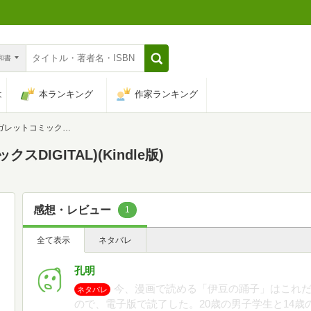
n和書
は
本ランキング
作家ランキング
コミックスDIGITAL)
DIGITAL)(Kindle版)
感想・レビュー
1
全て表示
ネタバレ
孔明
今、漫画で読める「伊豆の踊子」はこれ
ネタバレ
ので、電子版で読了した。20歳の男子学生と14