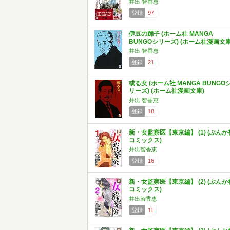
井出 智香恵
登録
97
伊豆の踊子 (ホーム社 MANGA
BUNGOシリーズ) (ホーム社漫画文庫
井出 智香恵
登録
21
或る女 (ホーム社 MANGA BUNGO
リーズ) (ホーム社漫画文庫)
井出 智香恵
登録
18
新・女監察医【東京編】 (1) (ぶんか
コミックス)
井出智香恵
登録
16
新・女監察医【東京編】 (2) (ぶんか
コミックス)
井出智香恵
登録
11