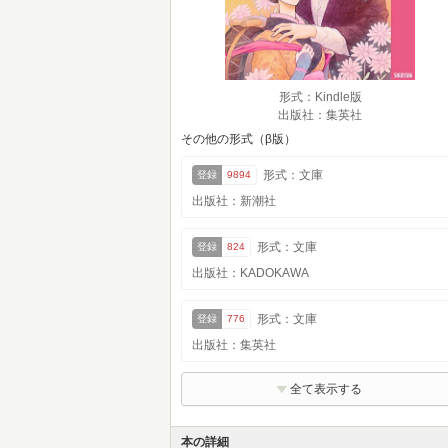
形式：Kindle版
出版社：集英社
その他の形式（β版）
形式：文庫
登録
9894
出版社：新潮社
形式：文庫
登録
824
出版社：KADOKAWA
形式：文庫
登録
776
出版社：集英社
全て表示する
本の詳細