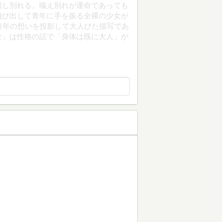
錯し別れる。喩え別れが運命であっても
飛び出して青年に手を振る全裸の少女が
青年の想いを投影して大人びた描写であ
な」は性格の話で「身体は既に大人」が