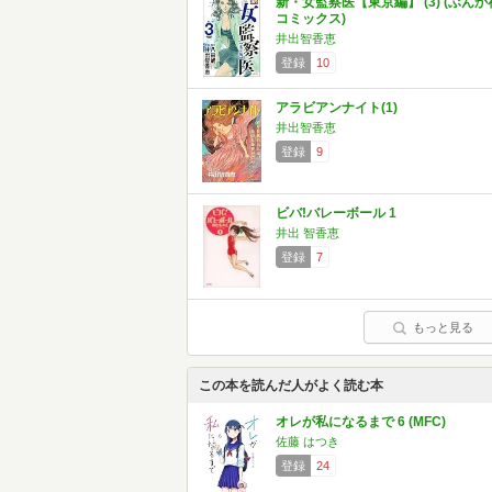
新・女監察医【東京編】 (3) (ぶんか
コミックス)
井出智香恵
登録
10
アラビアンナイト(1)
井出智香恵
登録
9
ビバ!バレーボール 1
井出 智香恵
登録
7
もっと見る
この本を読んだ人がよく読む本
オレが私になるまで 6 (MFC)
佐藤 はつき
登録
24