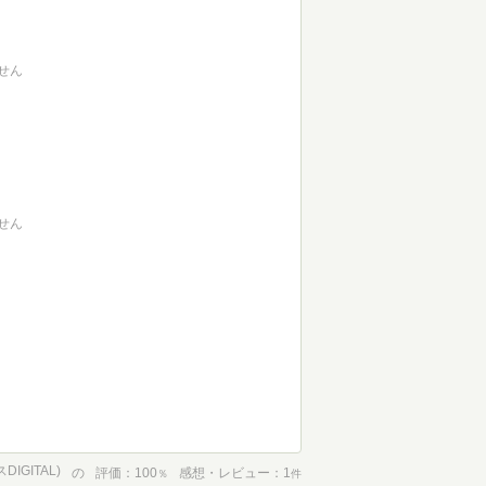
せん
せん
GITAL)
の
評価
100
感想・レビュー
1
％
件