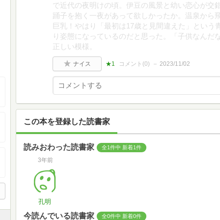
で近代の夜明けの頃。伊豆の風景と幼い恋心が交
踊子を抱く一夜があって欲しかったか。温泉から
巨乳！やはり「最初は17歳と見間違えた」という
り姿態になっているのだと思った。「子供なんだ
正しい模様。
ナイス
★1
コメント(
0
)
2023/11/02
この本を登録した読書家
読みおわった読書家
全1件中 新着1件
3年前
孔明
今読んでいる読書家
全0件中 新着0件