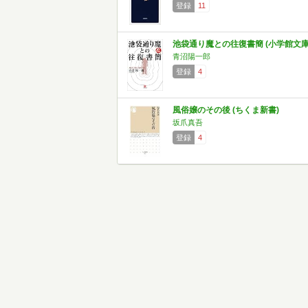
登録
11
池袋通り魔との往復書簡 (小学館文庫
青沼陽一郎
登録
4
風俗嬢のその後 (ちくま新書)
坂爪真吾
登録
4