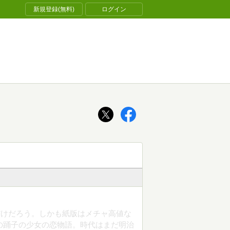
新規登録(無料)
ログイン
だけだろう。しかも紙版はメチャ高値な
歳の踊子の少女の恋物語。時代はまだ明治