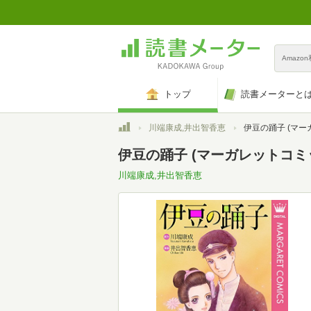
Amazo
トップ
読書メーターと
トップ
川端康成,井出智香恵
伊豆の踊子 (マーガレット
伊豆の踊子 (マーガレットコミックス
川端康成,井出智香恵