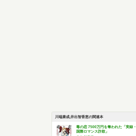
川端康成,井出智香恵の関連本
毒の恋 7500万円を奪われた「実録
国際ロマンス詐欺」