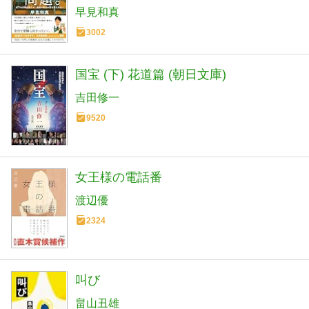
早見和真
3002
国宝 (下) 花道篇 (朝日文庫)
吉田修一
9520
女王様の電話番
渡辺優
2324
叫び
畠山丑雄