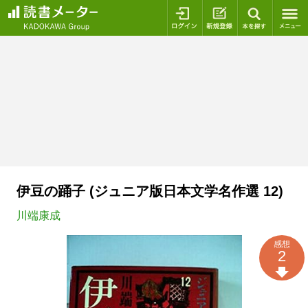
ログイン
新規登録
本を探
伊豆の踊子 (ジュニア版日本文学名作選 12)
川端康成
感想
2