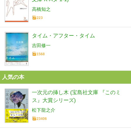
高橋知之
223
タイム・アフター・タイム
吉田修一
1568
人気の本
一次元の挿し木 (宝島社文庫 『このミ
ス』大賞シリーズ)
松下龍之介
23406