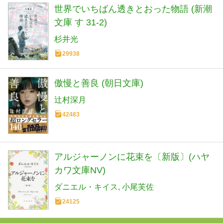
世界でいちばん透きとおった物語 (新潮
文庫 す 31-2)
杉井光
29938
傲慢と善良 (朝日文庫)
辻村深月
42483
アルジャーノンに花束を〔新版〕(ハヤ
カワ文庫NV)
ダニエル・キイス
小尾芙佐
24125