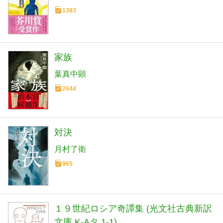
1383
家族
葉真中顕
2644
対決
月村了衛
965
１９世紀ロシア奇譚集 (光文社古典新訳
文庫 K-Aタ 1-1)