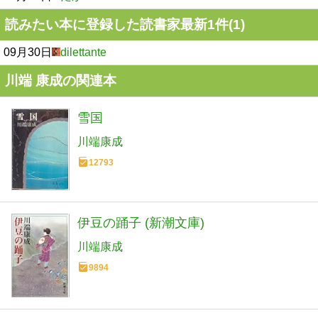
読みたい本に登録した読書家最新1件(1)
09月30日
dilettante
川端 康成の関連本
雪国
川端康成
12793
伊豆の踊子 (新潮文庫)
川端康成
9894