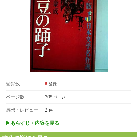
登録数
9
登録
ページ数
308
ページ
感想・レビュー
2
件
▶︎あらすじ・内容を見る