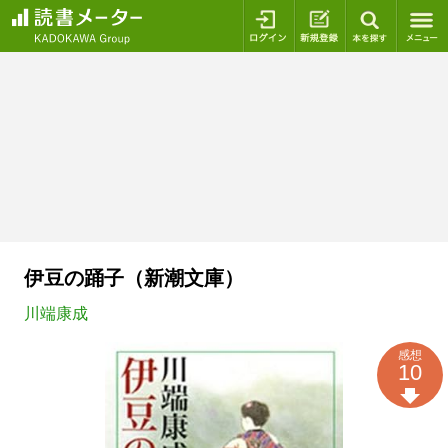
ログイン
新規登録
本を探
伊豆の踊子（新潮文庫）
川端康成
感想
10