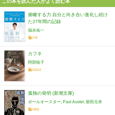
この本を読んだ人がよく読む本
俯瞰する力 自分と向き合い進化し続け
た27年間の記録
福永祐一
178
カフネ
阿部暁子
23212
孤独の発明 (新潮文庫)
ポールオースター
Paul Auster
柴田元幸
1802