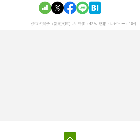
伊豆の踊子（新潮文庫）
の
評価
42
％
感想・レビュー
10
件