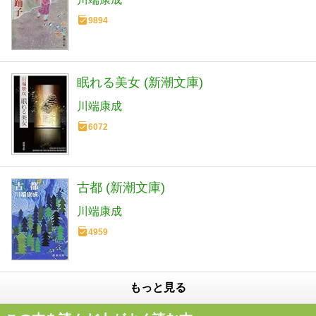
9894
眠れる美女 (新潮文庫)
川端康成
6072
古都 (新潮文庫)
川端康成
4959
もっと見る