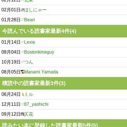
02月01日
ほしにゃー
01月28日
Bean
今読んでいる読書家最新4件(4)
01月14日
Lexie
08月04日
Bostonkineguy
10月19日
つん
08月05日
Manami Yamada
積読中の読書家最新3件(3)
06月24日
ミル
12月11日
87_yashichi
09月12日
仄花
読みたい本に登録した読書家最新5件(5)