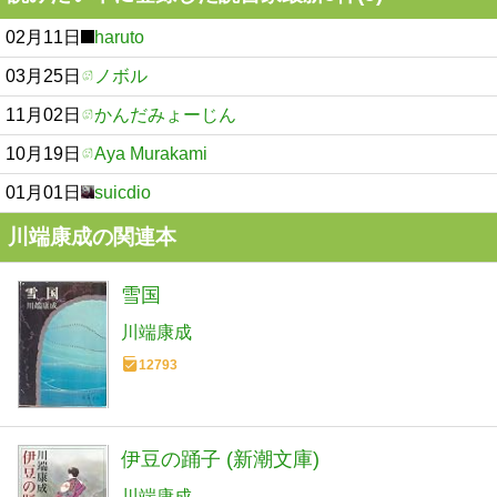
02月11日
haruto
03月25日
ノボル
11月02日
かんだみょーじん
10月19日
Aya Murakami
01月01日
suicdio
川端康成の関連本
雪国
川端康成
12793
伊豆の踊子 (新潮文庫)
川端康成