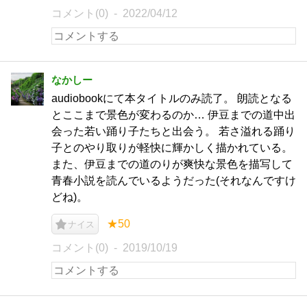
コメント(0)
2022/04/12
なかしー
audiobookにて本タイトルのみ読了。 朗読となる
とここまで景色が変わるのか… 伊豆までの道中出
会った若い踊り子たちと出会う。 若さ溢れる踊り
子とのやり取りが軽快に輝かしく描かれている。
また、伊豆までの道のりが爽快な景色を描写して
青春小説を読んでいるようだった(それなんですけ
どね)。
★50
ナイス
コメント(0)
2019/10/19