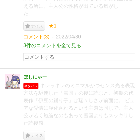
える所に、主人公の性格が出ている気がし
た。
★1
ナイス
コメント(3)
2022/04/30
3件のコメントを全て見る
ほしにゃー
キレッキレのミニマルかつセンス光る表現
ネタバレ
方法を駆使した「雪国」の後に読むと、初期の代
表作「伊豆の踊り子」は瑞々しさが前面に。 ピュ
アな愛情に浄化されるという主題は同じで、主人
公が若く短編なのもあって雪国よりもスッキリし
た読後感。
ナイス