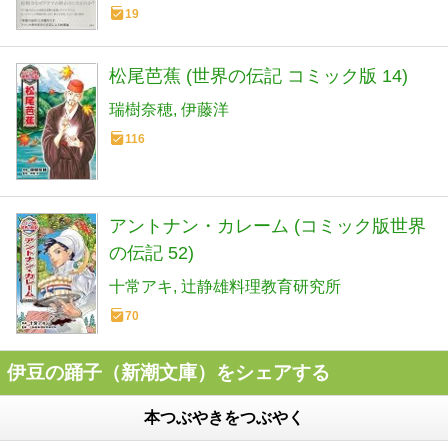
19
松尾芭蕉 (世界の伝記 コミック版 14)
瑞樹奈穂
伊藤洋
116
アントナン・カレーム (コミック版世界
の伝記 52)
十常アキ
辻静雄料理教育研究所
70
伊豆の踊子（新潮文庫）をシェアする
本つぶやきをつぶやく