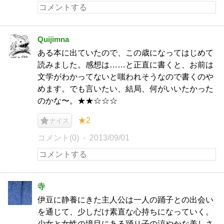
Quijimna
ある本に出ていたので、この歳になってはじめて
読みました。感想は……と正直に書くと、お前は
文学がわかってないと嗤われそうなので書くのや
めます。でも言いたい、結局、何がいいたかった
のかな〜。★★☆☆☆
★2
ナイス
コメント(0)
2013/09/01
寺
伊豆に静養にきた主人公は一人の踊子との出会い
を通じて、少しだけ素直な心持ちになっていく。
少女と女性の境目にある踊り子の涼やかな美しさ