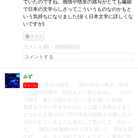
ていたのですね。感情や情景の描写がとても繊細
で日本の文学らしさってこういうものなのかもと
いう気持ちになりました(全く日本文学に詳しくな
いですが)
ナイス
コメント(0)
2025/02/12
みず
「伊豆の踊子」 20の学生の男が、伊豆
ネタバレ
への旅行の最中 旅芸人の一座と出会い その中
の踊子 薫に心惹かれていく様を描いた短編。
風景をスケッチするかのように描く文章もさるこ
とながら文章の中に20の学生の純粋さや優しさが
込められているような気がして気がして、良かっ
た。 物語の終盤船の中で涙を流して、理由を聞
かれ 「今。人と別れてきたんです」と素直に答