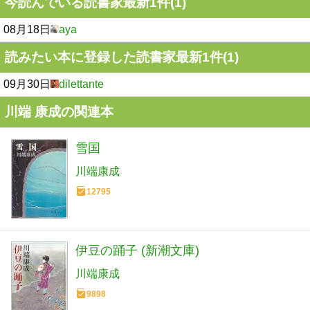
今読んでいる読書家最新1件(1)
08月18日
aya
読みたい本に登録した読書家最新1件(1)
09月30日
dilettante
川端 康成の関連本
雪国
川端康成
12795
伊豆の踊子 (新潮文庫)
川端康成
9898