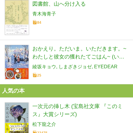
図書館、山へ分け入る
青木海青子
84
おかえり。ただいま。いただきます。~
わたしと彼女の獲れたてごはん~ (いろ
どりブックス, あ1-1)
綾坂キョウ
しまざきジョゼ
EYEDEAR
25
人気の本
一次元の挿し木 (宝島社文庫 『このミ
ス』大賞シリーズ)
松下龍之介