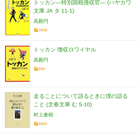
トッカン―特別国税徴収官― (ハヤカワ
文庫 JA タ 11-1)
高殿円
3040
トッカン 徴収ロワイヤル
高殿円
899
走ることについて語るときに僕の語る
こと (文春文庫 む 5-10)
村上春樹
6860