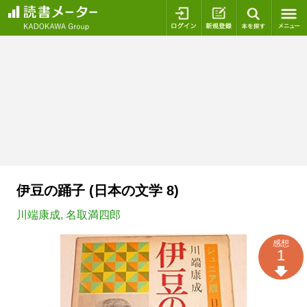
ログイン
新規登録
本を探
伊豆の踊子 (日本の文学 8)
川端康成
,
名取満四郎
感想
1