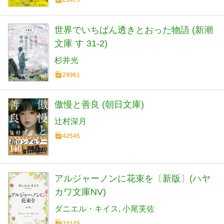
23475
世界でいちばん透きとおった物語 (新潮
文庫 す 31-2)
杉井光
29961
傲慢と善良 (朝日文庫)
辻村深月
42545
アルジャーノンに花束を〔新版〕(ハヤ
カワ文庫NV)
ダニエル・キイス
小尾芙佐
24145