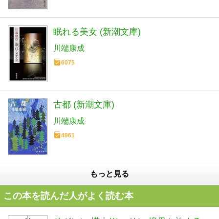
眠れる美女 (新潮文庫)
川端康成
6075
古都 (新潮文庫)
川端康成
4961
もっと見る
この本を読んだ人がよく読む本